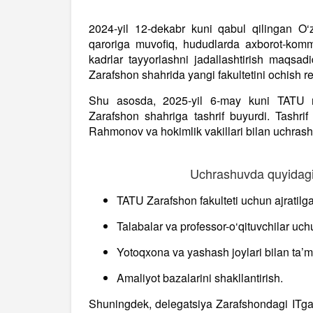
2024-yil 12-dekabr kuni qabul qilingan O‘
qaroriga muvofiq, hududlarda axborot-komm
kadrlar tayyorlashni jadallashtirish maqsadi
Zarafshon shahrida yangi fakultetini ochish re
Shu asosda, 2025-yil 6-may kuni TATU r
Zarafshon shahriga tashrif buyurdi. Tashr
Rahmonov va hokimlik vakillari bilan uchrash
Uchrashuvda quyidagi
TATU Zarafshon fakulteti uchun ajratilga
Talabalar va professor-o‘qituvchilar uchu
Yotoqxona va yashash joylari bilan ta’m
Amaliyot bazalarini shakllantirish.
Shuningdek, delegatsiya Zarafshondagi ITga 