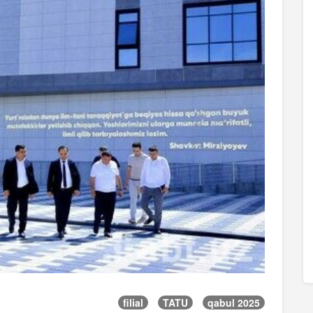
filial
TATU
qabul 2025