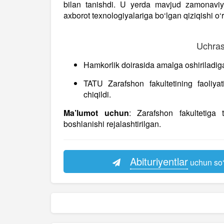
bilan tanishdi. U yerda mavjud zamonaviy 
axborot texnologiyalariga bo‘lgan qiziqishi o‘r
Uchras
Hamkorlik doirasida amalga oshiriladiga
TATU Zarafshon fakultetining faoliyati
chiqildi.
Ma’lumot uchun
: Zarafshon fakultetiga 
boshlanishi rejalashtirilgan.
Abituriyentlar
uchun so‘