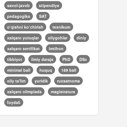
savol-javob
stipendiya
pedagogika
SAT
o‘qishni ko‘chirish
texnikum
xalqaro yutuqlar
oliygohlar
diniy
xalqaro sertifikat
imtihon
tibbiyot
ilmiy daraja
PhD
DSc
minimal ball
huquq
189 ball
oliy ta'lim
yuridik
ruxsatnoma
xalqaro olimpiada
magistratura
foydali