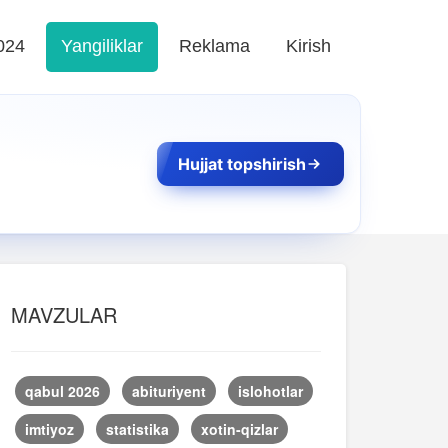
024
Yangiliklar
Reklama
Kirish
Hujjat topshirish
MAVZULAR
qabul 2026
abituriyent
islohotlar
imtiyoz
statistika
xotin-qizlar