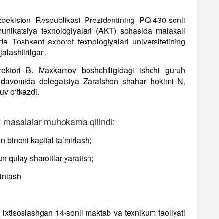
zbekiston Respublikasi Prezidentining PQ-430-sonli
unikatsiya texnologiyalari (AKT) sohasida malakali
da Toshkent axborot texnologiyalari universitetining
jalashtirilgan.
ektori B. Maxkamov boshchiligidagi ishchi guruh
if davomida delegatsiya Zarafshon shahar hokimi N.
uv o‘tkazdi.
 masalalar muhokama qilindi:
n binoni kapital ta’mirlash;
n qulay sharoitlar yaratish;
inlash;
ixtisoslashgan 14-sonli maktab va texnikum faoliyati