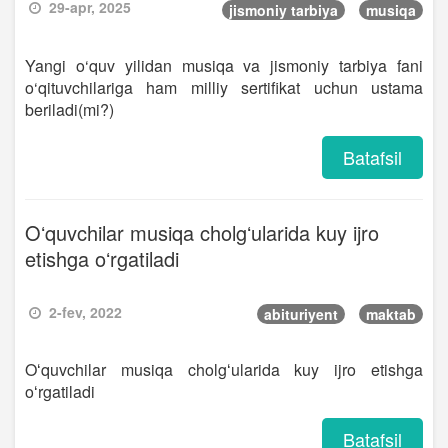
29-apr, 2025
jismoniy tarbiya
musiqa
Yangi o‘quv yilidan musiqa va jismoniy tarbiya fani
o‘qituvchilariga ham milliy sertifikat uchun ustama
beriladi(mi?)
Batafsil
Oʻquvchilar musiqa cholgʻularida kuy ijro
etishga oʻrgatiladi
2-fev, 2022
abituriyent
maktab
Oʻquvchilar musiqa cholgʻularida kuy ijro etishga
oʻrgatiladi
Batafsil