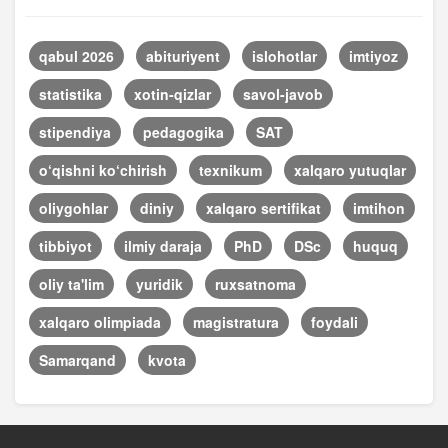
qabul 2026
abituriyent
islohotlar
imtiyoz
statistika
xotin-qizlar
savol-javob
stipendiya
pedagogika
SAT
o‘qishni ko‘chirish
texnikum
xalqaro yutuqlar
oliygohlar
diniy
xalqaro sertifikat
imtihon
tibbiyot
ilmiy daraja
PhD
DSc
huquq
oliy ta'lim
yuridik
ruxsatnoma
xalqaro olimpiada
magistratura
foydali
Samarqand
kvota