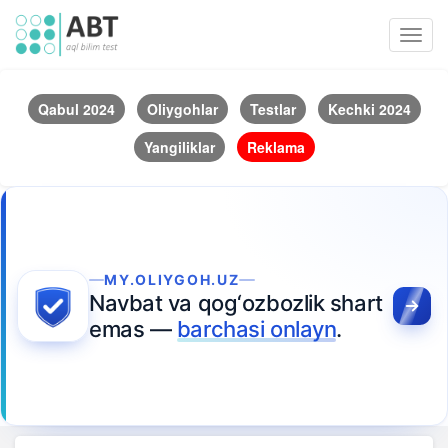
Toggl
navig
Qabul 2024
Oliygohlar
Testlar
Kechki 2024
Yangiliklar
Reklama
MY.OLIYGOH.UZ
Navbat va qog‘ozbozlik shart
emas —
barchasi onlayn
.