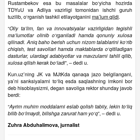
Rustambekov esa bu masalalar bo‘yicha hozirda
TDYuU va Adliya vazirligi tomonidan ishchi guruh
tuzilib, o‘rganish tashkil etilayotganini
ma’lum qildi
.
“
Oliy ta’lim, fan va innovatsiyalar vazirligidan tegishli
ma’lumotlar olinib o‘rganiladi hamda qonuniy xulosa
qilinadi. Aniq baho berish uchun nizom talablarini ko‘rib
chiqish, test savollari hamda maktablarda o‘qitiladigan
dasturlar, ulardagi adabiyotlar va mavzularni tahlil qilib,
xulosa qilish kerak bo‘ladi
”, – dedi u.
Kun.uz’ning JK va MJtKda qanaqa jazo belgilangani,
ya’ni sanksiyalarni to‘liq esda saqlashning imkoni bor
deb hisoblaysizmi, degan savoliga rektor shunday javob
berdi:
“
Ayrim muhim moddalarni eslab qolish tabiiy, lekin to‘liq
bilib bo‘lmaydi, bilishga zarurat ham yo‘q
”, – dedi u.
Zuhra Abduhalimova, jurnalist