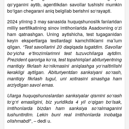
qo‘yganini aytib, agentlikdan savollar tushishi mumkin
bo‘lgan chegarani aniq belgilab berishni so‘rayapti.
2024 yilning 3 may sanasida huquqshunoslik fanlaridan
milliy sertifikatining sinov imtihonlarida Asadovning o‘zi
ham qatnashgan. Uning aytishicha, test tugaganidan
keyin ekspertlarga testlardagi kamchiliklarni ma’lum
qilgan.
“Test savollarini 20 daqiqada tugatdim. Savollar
bo‘yicha e’tirozimlarimni test tuzuvchilarga aytdim.
Prezident qaroriga ko‘ra, test topshiriqlari abituriyentning
mantiqiy fikrlash ko‘nikmasini aniqlashga yo‘naltirilishi
kerakligi aytilgan. Abituriyentdan sanksiyani so‘rash,
mantiqiy fikrlash tugul, uni xotirasini sinashga ham
arziydigan savol emas.
Ularga huquqshunoslardan sanksiyalar qismini so‘rash
to‘g‘ri emasligini, biz yuridikda 4 yil o‘qigan bo‘lsak,
imtihonlarda bizdan ham sanksiya so‘ralmaganini
tushuntirdim. Lekin buni real imtihonlarda inobatga
olishmabdi
", – dedi u.