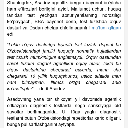
Shuningdek, Asadov agentlik bergan bayonot bo‘yicha
ham e’tirozlari borligini aytdi. Ma’lumot uchun, huquq
fanidan test yechgan abituriyentlarning noroziligi
ko‘paygach, BBA bayonot berib, test tuzishda o‘quv
dasturi va Dsdan chetga chiqilmaganini
ma’lum qilgan
edi.
“
Lekin o‘quv dasturiga tayanib test tuzish degani bu
O‘zbekistondagi jamiki huquqiy normativ hujjatlardan
test tuzish mumkinligini anglatmaydi. O‘quv dasturidan
savol tuzdim degani agentlikni oqlay oladi, lekin bu
o‘quv dasturining chegarasi qayerda, mana shu
chegarani 10 yillik huquqshunos, ustoz sifatida men
ham bilmayman. Iltimos bizga chegarani aniq
ko‘rsatinglar
”, – dedi Asadov.
Asadovning yana bir shikoyati yil davomida agentlik
o‘tkazgan diagnostik testlarda nega sanksiyaga oid
savollar berilmaganida. U 10ga yaqin diagnostik
testlarni butun O‘zbekistondagi repetitorlar xarid qilgani,
bunga pul sarflashganini aytyapti.