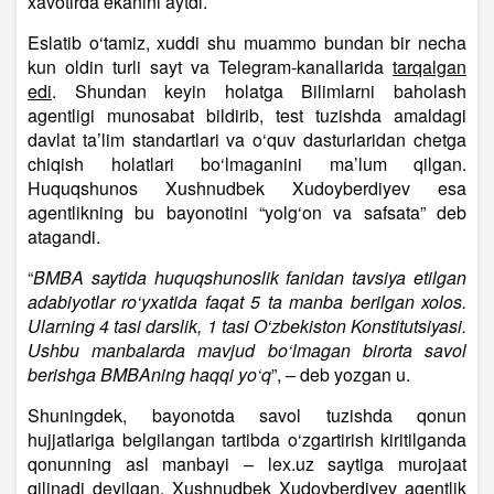
xavotirda ekanini aytdi.
Eslatib o‘tamiz, xuddi shu muammo bundan bir necha
kun oldin turli sayt va Telegram-kanallarida
tarqalgan
edi
. Shundan keyin holatga Bilimlarni baholash
agentligi munosabat bildirib, test tuzishda amaldagi
davlat ta’lim standartlari va o‘quv dasturlaridan chetga
chiqish holatlari bo‘lmaganini ma’lum qilgan.
Huquqshunos Xushnudbek Xudoyberdiyev esa
agentlikning bu bayonotini “yolg‘on va safsata” deb
atagandi.
“
BMBA saytida huquqshunoslik fanidan tavsiya etilgan
adabiyotlar ro‘yxatida faqat 5 ta manba berilgan xolos.
Ularning 4 tasi darslik, 1 tasi O‘zbekiston Konstitutsiyasi.
Ushbu manbalarda mavjud bo‘lmagan birorta savol
berishga BMBAning haqqi yo‘q
”, – deb yozgan u.
Shuningdek, bayonotda savol tuzishda qonun
hujjatlariga belgilangan tartibda o‘zgartirish kiritilganda
qonunning asl manbayi – lex.uz saytiga murojaat
qilinadi deyilgan. Xushnudbek Xudoyberdiyev agentlik