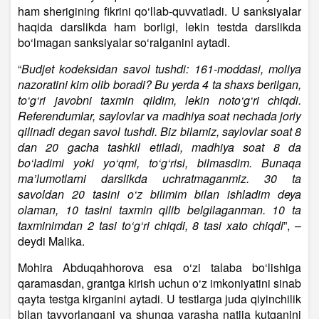
ham sherigining fikrini qo‘llab-quvvatladi. U sanksiyalar
haqida darslikda ham borligi, lekin testda darslikda
bo‘lmagan sanksiyalar so‘ralganini aytadi.
“
Budjet kodeksidan savol tushdi: 161-moddasi, moliya
nazoratini kim olib boradi? Bu yerda 4 ta shaxs berilgan,
to‘g‘ri javobni taxmin qildim, lekin noto‘g‘ri chiqdi.
Referendumlar, saylovlar va madhiya soat nechada joriy
qilinadi degan savol tushdi. Biz bilamiz, saylovlar soat 8
dan 20 gacha tashkil etiladi, madhiya soat 8 da
bo‘ladimi yoki yo‘qmi, to‘g‘risi, bilmasdim. Bunaqa
ma’lumotlarni darslikda uchratmaganmiz. 30 ta
savoldan 20 tasini o‘z bilimim bilan ishladim deya
olaman, 10 tasini taxmin qilib belgilaganman. 10 ta
taxminimdan 2 tasi to‘g‘ri chiqdi, 8 tasi xato chiqdi
”, –
deydi Malika.
Mohira Abduqahhorova esa o‘zi talaba bo‘lishiga
qaramasdan, grantga kirish uchun o‘z imkoniyatini sinab
qayta testga kirganini aytadi. U testlarga juda qiyinchilik
bilan tayyorlangani va shunga yarasha natija kutganini