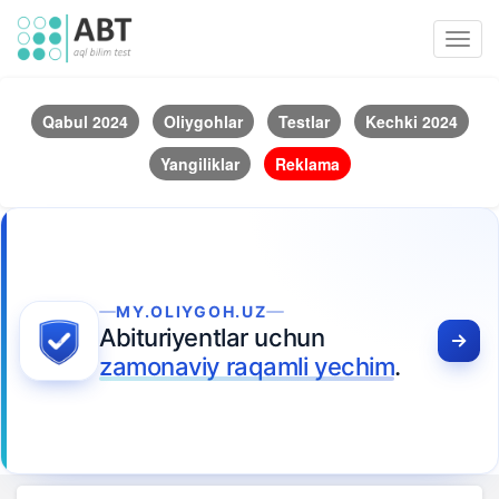
Toggl
navig
Qabul 2024
Oliygohlar
Testlar
Kechki 2024
Yangiliklar
Reklama
MY.OLIYGOH.UZ
Abituriyentlar uchun
zamonaviy raqamli yechim
.