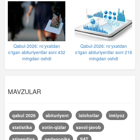
Qabul-2026: ro‘yxatdan
Qabul-2026: ro‘yxatdan
o‘tgan abituriyentlar soni 432
o‘tgan abituriyentlar soni 216
mingdan oshdi
mingdan oshdi
MAVZULAR
qabul 2026
abituriyent
islohotlar
imtiyoz
statistika
xotin-qizlar
savol-javob
stipendiya
pedagogika
SAT