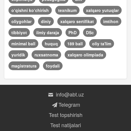
o‘qishni ko‘chirish
texnikum
xalqaro yutuqlar
oliygohlar
diniy
xalqaro sertifikat
imtihon
tibbiyot
ilmiy daraja
PhD
DSc
minimal ball
huquq
189 ball
oliy ta'lim
yuridik
ruxsatnoma
xalqaro olimpiada
magistratura
foydali
info@abt.uz
Telegram
Test topshirish
Test natijalari