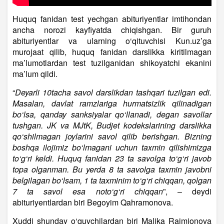
Huquq fanidan test yechgan abituriyentlar imtihondan
ancha norozi kayfiyatda chiqishgan. Bir guruh
abituriyentlar va ularning o‘qituvchisi Kun.uz’ga
murojaat qilib, huquq fanidan darslikka kiritilmagan
ma’lumotlardan test tuzilganidan shikoyatchi ekanini
ma’lum qildi.
“
Deyarli 10tacha savol darslikdan tashqari tuzilgan edi.
Masalan, davlat ramzlariga hurmatsizlik qilinadigan
bo‘lsa, qanday sanksiyalar qo‘llanadi, degan savollar
tushgan. JK va MJtK, Budjet kodekslarining darslikka
qo‘shilmagan joylarini savol qilib berishgan. Bizning
boshqa ilojimiz bo‘lmagani uchun taxmin qilishimizga
to‘g‘ri keldi. Huquq fanidan 23 ta savolga to‘g‘ri javob
topa olganman. Bu yerda 8 ta savolga taxmin javobni
belgilagan bo‘lsam, 1 ta taxminim to‘g‘ri chiqqan, qolgan
7 ta savol esa noto‘g‘ri chiqqan
”, – deydi
abituriyentlardan biri Begoyim Qahramonova.
Xuddi shunday o‘quvchilardan biri Malika Raimjonova