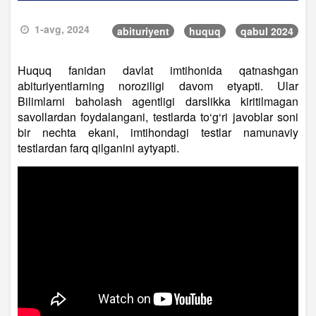
1-avg, 2024
abituriyent
huquq
qabul 2024
Huquq fanidan davlat imtihonida qatnashgan
abituriyentlarning noroziligi davom etyapti. Ular
Bilimlarni baholash agentligi darslikka kiritilmagan
savollardan foydalangani, testlarda to‘g‘ri javoblar soni
bir nechta ekani, imtihondagi testlar namunaviy
testlardan farq qilganini aytyapti.