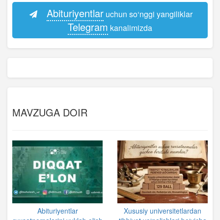
Abituriyentlar
uchun so‘nggi yangiliklar
Telegram
kanalimizda
MAVZUGA DOIR
Abituriyentlar
Xususiy universitetlardan