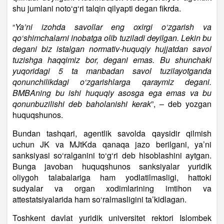
shu jumlani noto‘g‘ri talqin qilyapti degan fikrda.
“
Ya’ni izohda savollar eng oxirgi o‘zgarish va
qo‘shimchalarni inobatga olib tuziladi deyilgan. Lekin bu
degani biz istalgan normativ-huquqiy hujjatdan savol
tuzishga haqqimiz bor, degani emas. Bu shunchaki
yuqoridagi 5 ta manbadan savol tuzilayotganda
qonunchilikdagi o‘zgarishlarga qaraymiz degani.
BMBAning bu ishi huquqiy asosga ega emas va bu
qonunbuzilishi deb baholanishi kerak
”, – deb yozgan
huquqshunos.
Bundan tashqari, agentlik savolda qaysidir qilmish
uchun JK va MJtKda qanaqa jazo berilgani, ya’ni
sanksiyasi so‘ralganini to‘g‘ri deb hisoblashini aytgan.
Bunga javoban huquqshunos sanksiyalar yuridik
oliygoh talabalariga ham yodlatilmasligi, hattoki
sudyalar va organ xodimlarining imtihon va
attestatsiyalarida ham so‘ralmasligini ta’kidlagan.
Toshkent davlat yuridik universitet rektori Islombek