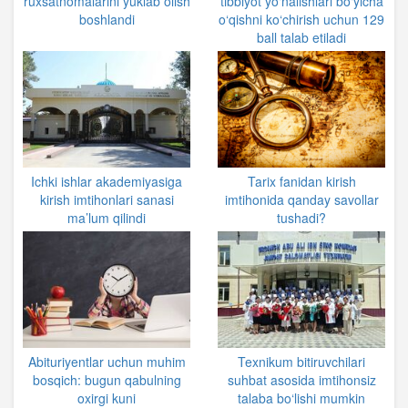
ruxsatnomalarini yuklab olish
tibbiyot yo‘nalishlari bo‘yicha
boshlandi
o‘qishni ko‘chirish uchun 129
ball talab etiladi
Ichki ishlar akademiyasiga
Tarix fanidan kirish
kirish imtihonlari sanasi
imtihonida qanday savollar
ma’lum qilindi
tushadi?
Abituriyentlar uchun muhim
Texnikum bitiruvchilari
bosqich: bugun qabulning
suhbat asosida imtihonsiz
oxirgi kuni
talaba bo‘lishi mumkin