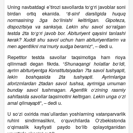
Uning navbatdagi e’tirozi savollarda to‘g‘ri javoblar soni
birdan ortiq ekanida. “
8-sinf darsligida huquq
normasining 3ga bo‘linishi keltirilgan. Gipoteza,
dispozitsiya va sanksiya. Lekin shu savol so‘ralgan
testda 2ta to‘g‘ri javob bor. Abituriyent qaysini tanlashi
kerak? Xuddi shu savol uchun ham abituriyentlarim va
men agentlikni ma’muriy sudga beramiz
”, – dedi u.
Repetitor testda savollar taqsimotiga ham rioya
qilinmadi degan fikrda. “
Shunaqangi holatlar bo‘ldi,
ayrim abituriyentga Konstitutsiyadan 7ta savol tushyapti,
lekin boshqasida 2ta tushyapti. Ayrimlariga
aforizmlardan 2tadan savol tushsa, ayrimiga umuman
bunday savol tushmagan. Agentlik o‘zining rasmiy
sahifasida savollar taqsimotini keltirgan. Lekin unga o‘zi
amal qilmayapti
”, – dedi u.
U so‘zi oxirida mas’ullardan yoshlarning vatanparvarlik
ruhini sindirmaslikni, o‘quvchilarda O‘zbekistonda
o‘qimaslik kayfiyati paydo bo‘lib qolayotganidan