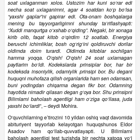
soat uxlaganman xolos. Ustozim har kuni so‘rar edi
necha soat uxlaganimni, agar 4 soatdan ko‘p bo‘lsa
“yaxshi gaplar”ni gapirar edi. Ota-onam boshqalarga
mening bu tayyorgarligimni shunday ta’riflashyapti:
“Xuddi manqurtga o‘xshab o‘qiding”. Negaki, bir xonaga
kirib olib, faqat kitob o‘qirdim 12 soatlab. Energiya
beruvchi ichimliklar, bosh og‘rig‘ini qoldiruvchi dorilar
oldimda doim turardi. Oldimda kitoblar sochilgan
hamma yoqqa. O‘qish! O‘qish! 24 soat uxlamagan
paytlarim bo‘ldi. Kodekslarda prinsiplar bor, har bir
kodeksda insoniylik, odamiylik prinsipi bor. Bu degani
huquqni muhofaza qilish organlarida ham sen odamsan,
buni yodingdan chiqarma degan fikr bor. Odamning
hayotida nimadir qilasan degan g‘oya bor. Shu prinsipni
Bilimlarni baholash agentligi ham o‘ziga qo‘llasa, juda
yaxshi bo‘lardi
”, – deydi Mohira.
O‘quvchilarning e’tirozini 10 yildan oshiq vaqt davomida
abituriyent tayyorlab kelayotgan huquqshunos Eldor
Asadov ham qo‘llab-quvvatlayapti. U Bilimlarni
baholash agentligi test tuzishda bir nechta xatoga yo‘l