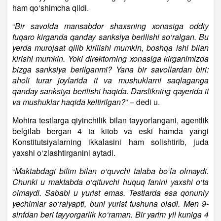
ham qo‘shimcha qildi.
“
Bir savolda mansabdor shaxsning xonasiga oddiy
fuqaro kirganda qanday sanksiya berilishi so‘ralgan. Bu
yerda murojaat qilib kirilishi mumkin, boshqa ishi bilan
kirishi mumkin. Yoki direktorning xonasiga kirganimizda
bizga sanksiya berilganmi? Yana bir savollardan biri:
aholi turar joylarida it va mushuklarni saqlaganga
qanday sanksiya berilishi haqida. Darslikning qayerida it
va mushuklar haqida keltirilgan?
” – dedi u.
Mohira testlarga qiyinchilik bilan tayyorlangani, agentlik
belgilab bergan 4 ta kitob va eski hamda yangi
Konstitutsiyalarning ikkalasini ham solishtirib, juda
yaxshi o‘zlashtirganini aytadi.
“
Maktabdagi bilim bilan o‘quvchi talaba bo‘la olmaydi.
Chunki u maktabda o‘qituvchi huquq fanini yaxshi o‘ta
olmaydi. Sababi u yurist emas. Testlarda esa qonuniy
yechimlar so‘ralyapti, buni yurist tushuna oladi. Men 9-
sinfdan beri tayyorgarlik ko‘raman. Bir yarim yil kuniga 4