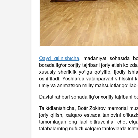
Qayd qilinishicha,
madaniyat sohasida bosh
borada ilg‘or xorijiy tajribani joriy etish ko
xususiy sheriklik yo‘lga qo‘yilib, ijodiy ish
oshiriladi. Yoshlarda vatanparvarlik hissini k
ilmiy va animatsion milliy mahsulotlar qo‘llab
Davlat rahbari sohada ilg‘or xorijiy tajribani
Ta’kidlanishicha, Botir Zokirov memorial muz
joriy qilish, xalqaro estrada tanlovini o‘tkazi
tamomlagan eng faol bitiruvchilar chet elga
talabalarning nufuzli xalqaro tanlovlarda ishti