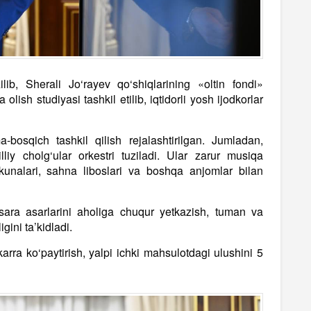
ilib, Sherali Jo‘rayev qo‘shiqlarining «oltin fondi»
lish studiyasi tashkil etilib, iqtidorli yosh ijodkorlar
-bosqich tashkil qilish rejalashtirilgan. Jumladan,
liy cholg‘ular orkestri tuziladi. Ular zarur musiqa
skunalari, sahna liboslari va boshqa anjomlar bilan
 sara asarlarini aholiga chuqur yetkazish, tuman va
gini ta’kidladi.
karra ko‘paytirish, yalpi ichki mahsulotdagi ulushini 5