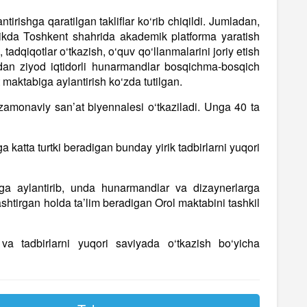
irishga qaratilgan takliflar ko‘rib chiqildi. Jumladan,
likda Toshkent shahrida akademik platforma yaratish
, tadqiqotlar o‘tkazish, o‘quv qo‘llanmalarini joriy etish
gdan ziyod iqtidorli hunarmandlar bosqichma-bosqich
 maktabiga aylantirish ko‘zda tutilgan.
zamonaviy san’at biyennalesi o‘tkaziladi. Unga 40 ta
a katta turtki beradigan bunday yirik tadbirlarni yuqori
erga aylantirib, unda hunarmandlar va dizaynerlarga
ashtirgan holda ta’lim beradigan Orol maktabini tashkil
h va tadbirlarni yuqori saviyada o‘tkazish bo‘yicha