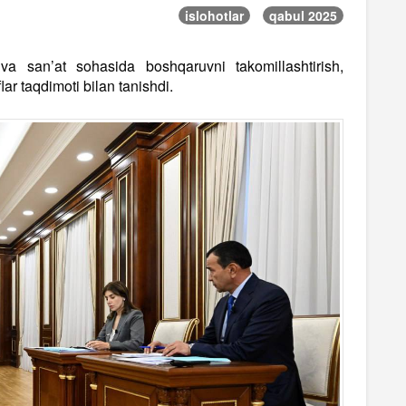
islohotlar
qabul 2025
a san’at sohasida boshqaruvni takomillashtirish,
lar taqdimoti bilan tanishdi.