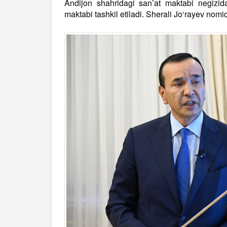
Andijon shahridagi san’at maktabi negizid
maktabi tashkil etiladi. Sherali Jo‘rayev nomida