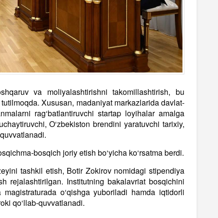
qaruv va moliyalashtirishni takomillashtirish, bu
‘zda tutilmoqda. Xususan, madaniyat markazlarida davlat-
lanmalarni rag‘batlantiruvchi startap loyihalar amalga
uchaytiruvchi, O‘zbekiston brendini yaratuvchi tarixiy,
-quvvatlanadi.
 bosqichma-bosqich joriy etish bo‘yicha ko‘rsatma berdi.
eyini tashkil etish, Botir Zokirov nomidagi stipendiya
sh rejalashtirilgan. Institutning bakalavriat bosqichini
 magistraturada o‘qishga yuboriladi hamda iqtidorli
roki qo‘llab-quvvatlanadi.