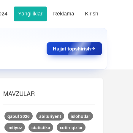
024
Yangiliklar
Reklama
Kirish
Hujjat topshirish
MAVZULAR
qabul 2026
abituriyent
islohotlar
imtiyoz
statistika
xotin-qizlar