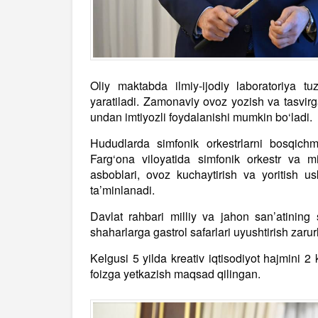
Oliy maktabda ilmiy-ijodiy laboratoriya tuz
yaratiladi. Zamonaviy ovoz yozish va tasvirga o
undan imtiyozli foydalanishi mumkin bo‘ladi.
Hududlarda simfonik orkestrlarni bosqichma
Farg‘ona viloyatida simfonik orkestr va mil
asboblari, ovoz kuchaytirish va yoritish u
ta’minlanadi.
Davlat rahbari milliy va jahon san’atining
shaharlarga gastrol safarlari uyushtirish zarurli
Kelgusi 5 yilda kreativ iqtisodiyot hajmini 2 
foizga yetkazish maqsad qilingan.