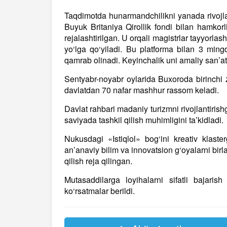
Taqdimotda hunarmandchilikni yanada rivojlant
Buyuk Britaniya Qirollik fondi bilan hamkor
rejalashtirilgan. U orqali magistrlar tayyorlash
yo‘lga qo‘yiladi. Bu platforma bilan 3 min
qamrab olinadi. Keyinchalik uni amaliy san’at
Sentyabr-noyabr oylarida Buxoroda birinchi 
davlatdan 70 nafar mashhur rassom keladi.
Davlat rahbari madaniy turizmni rivojlantirishg
saviyada tashkil qilish muhimligini ta’kidladi.
Nukusdagi «Istiqlol» bog‘ini kreativ klast
an’anaviy bilim va innovatsion g‘oyalarni birl
qilish reja qilingan.
Mutasaddilarga loyihalarni sifatli bajaris
ko‘rsatmalar berildi.