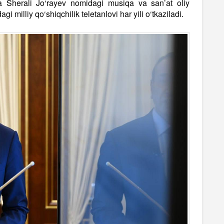
a Sherali Jo‘rayev nomidagi musiqa va san’at oliy
gi milliy qo‘shiqchilik teletanlovi har yili o‘tkaziladi.