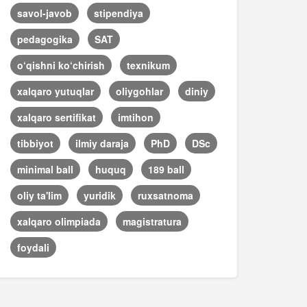
savol-javob
stipendiya
pedagogika
SAT
o‘qishni ko‘chirish
texnikum
xalqaro yutuqlar
oliygohlar
diniy
xalqaro sertifikat
imtihon
tibbiyot
ilmiy daraja
PhD
DSc
minimal ball
huquq
189 ball
oliy ta'lim
yuridik
ruxsatnoma
xalqaro olimpiada
magistratura
foydali