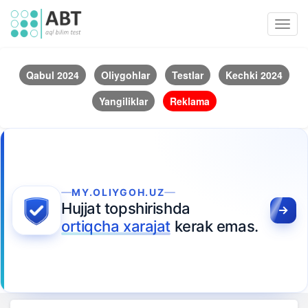
Toggl
navig
Qabul 2024
Oliygohlar
Testlar
Kechki 2024
Yangiliklar
Reklama
MY.OLIYGOH.UZ
Hujjat topshirishda
ortiqcha xarajat
kerak emas.