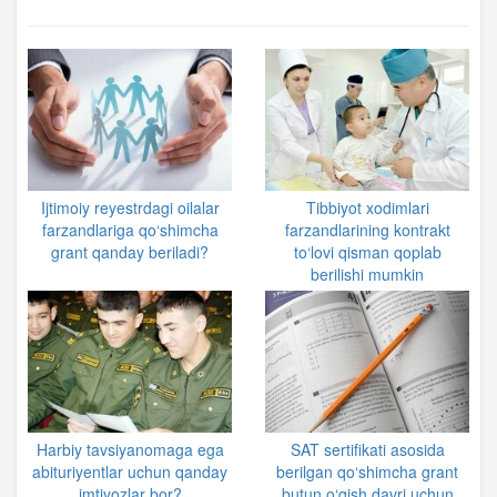
Ijtimoiy reyestrdagi oilalar
Tibbiyot xodimlari
farzandlariga qo‘shimcha
farzandlarining kontrakt
grant qanday beriladi?
to‘lovi qisman qoplab
berilishi mumkin
Harbiy tavsiyanomaga ega
SAT sertifikati asosida
abituriyentlar uchun qanday
berilgan qo‘shimcha grant
imtiyozlar bor?
butun o‘qish davri uchun