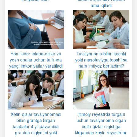
amal qiladi
Homilador talaba-qizlar va
Tavsiyanoma bilan kechki
yosh onalar uchun ta’limda
yoki masofaviyga topshirsa
yangi imkoniyatlar yaratiladi
ham imtiyoz beriladimi?
Xotin-qizlar tavsiyanomasi
Ijtimoiy reyestrda turgani
bilan grantga kirgan
uchun tavsiyanoma olgan
talabalar 4 yil davomida
xotin-qizlar o‘qishga
grantda o‘qiydimi yoki
kirgandan keyin reyestrdan