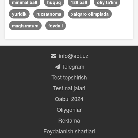
minimal ball
huquq
189 ball
oliy ta'lim
yuridik
ruxsatnoma
xalqaro olimpiada
magistratura
foydali
info@abt.uz
Telegram
Test topshirish
Test natijalari
Qabul 2024
Oliygohlar
Reklama
Foydalanish shartlari