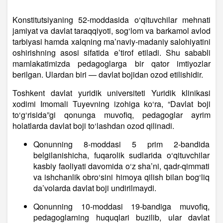
Konstitutsiyaning 52-moddasida o‘qituvchilar mehnati
jamiyat va davlat taraqqiyoti, sog‘lom va barkamol avlod
tarbiyasi hamda xalqning ma’naviy-madaniy salohiyatini
oshirishning asosi sifatida e’tirof etiladi. Shu sababli
mamlakatimizda pedagoglarga bir qator imtiyozlar
berilgan. Ulardan biri — davlat bojidan ozod etilishidir.
Toshkent davlat yuridik universiteti Yuridik klinikasi
xodimi Imomali Tuyevning izohiga ko‘ra, “Davlat boji
to‘g‘risida”gi qonunga muvofiq, pedagoglar ayrim
holatlarda davlat boji to‘lashdan ozod qilinadi.
Qonunning 8-moddasi 5 prim 2-bandida
belgilanishicha, fuqarolik sudlarida o‘qituvchilar
kasbiy faoliyati davomida o‘z sha’ni, qadr-qimmati
va ishchanlik obro‘sini himoya qilish bilan bog‘liq
da’volarda davlat boji undirilmaydi.
Qonunning 10-moddasi 19-bandiga muvofiq,
pedagoglarning huquqlari buzilib, ular davlat