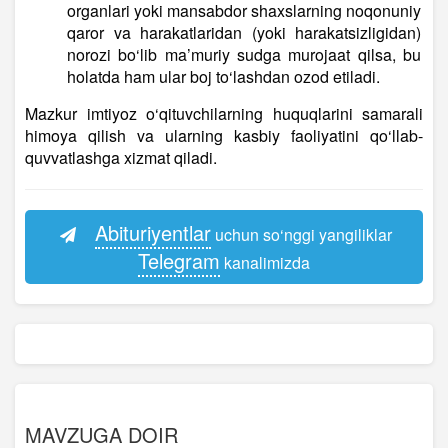
organlari yoki mansabdor shaxslarning noqonuniy
qaror va harakatlaridan (yoki harakatsizligidan)
norozi bo‘lib ma’muriy sudga murojaat qilsa, bu
holatda ham ular boj to‘lashdan ozod etiladi.
Mazkur imtiyoz o‘qituvchilarning huquqlarini samarali
himoya qilish va ularning kasbiy faoliyatini qo‘llab-
quvvatlashga xizmat qiladi.
Abituriyentlar
uchun so‘nggi yangiliklar
Telegram
kanalimizda
MAVZUGA DOIR