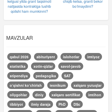
kelgusi yilda grant taqsimoti
chiqib ketsa, granti bekor
natijasida kontraktga tushib
bo‘lmaydimi?
qolishi ham mumkinmi?
MAVZULAR
qabul 2026
abituriyent
islohotlar
imtiyoz
statistika
xotin-qizlar
savol-javob
stipendiya
pedagogika
SAT
o‘qishni ko‘chirish
texnikum
xalqaro yutuqlar
oliygohlar
diniy
xalqaro sertifikat
imtihon
tibbiyot
ilmiy daraja
PhD
DSc