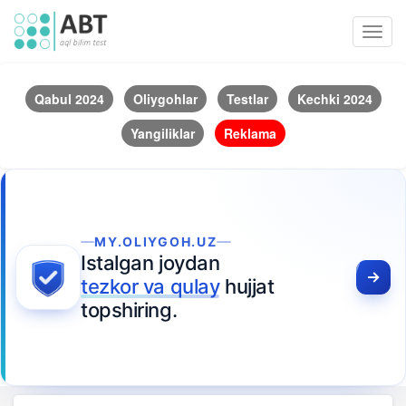
Toggl
navig
Qabul 2024
Oliygohlar
Testlar
Kechki 2024
Yangiliklar
Reklama
MY.OLIYGOH.UZ
Istalgan joydan
tezkor va qulay
hujjat
topshiring.