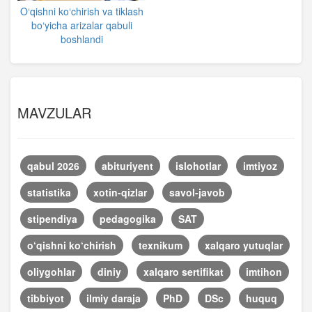
O‘qishni ko‘chirish va tiklash
bo‘yicha arizalar qabuli
boshlandi
MAVZULAR
qabul 2026
abituriyent
islohotlar
imtiyoz
statistika
xotin-qizlar
savol-javob
stipendiya
pedagogika
SAT
o‘qishni ko‘chirish
texnikum
xalqaro yutuqlar
oliygohlar
diniy
xalqaro sertifikat
imtihon
tibbiyot
ilmiy daraja
PhD
DSc
huquq