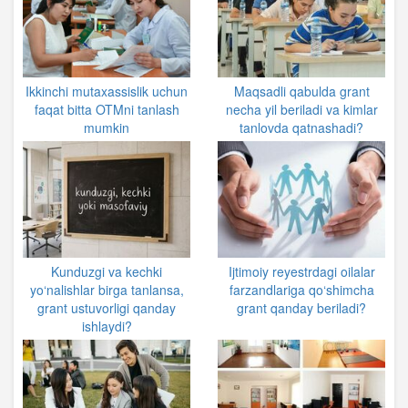
Ikkinchi mutaxassislik uchun
Maqsadli qabulda grant
faqat bitta OTMni tanlash
necha yil beriladi va kimlar
mumkin
tanlovda qatnashadi?
Kunduzgi va kechki
Ijtimoiy reyestrdagi oilalar
yo‘nalishlar birga tanlansa,
farzandlariga qo‘shimcha
grant ustuvorligi qanday
grant qanday beriladi?
ishlaydi?