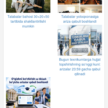
Talabalar bahosi 30+20+50
Talabalar yotoqxonasiga
tartibida shakllantirilishi
ariza qabuli boshlandi
mumkin
Bugun texnikumlarga hujjat
topshirishning so‘nggi kuni:
arizalar 23:59 gacha qabul
qilinadi