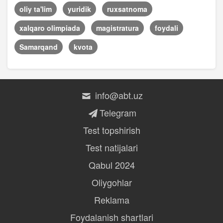
oliy ta'lim
yuridik
ruxsatnoma
xalqaro olimpiada
magistratura
foydali
Samarqand
kvota
info@abt.uz
Telegram
Test topshirish
Test natijalari
Qabul 2024
Oliygohlar
Reklama
Foydalanish shartlari