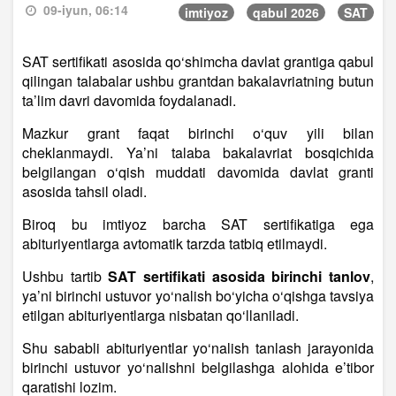
09-iyun, 06:14
imtiyoz
qabul 2026
SAT
SAT sertifikati asosida qo‘shimcha davlat grantiga qabul
qilingan talabalar ushbu grantdan bakalavriatning butun
ta’lim davri davomida foydalanadi.
Mazkur grant faqat birinchi o‘quv yili bilan
cheklanmaydi. Ya’ni talaba bakalavriat bosqichida
belgilangan o‘qish muddati davomida davlat granti
asosida tahsil oladi.
Biroq bu imtiyoz barcha SAT sertifikatiga ega
abituriyentlarga avtomatik tarzda tatbiq etilmaydi.
Ushbu tartib
SAT sertifikati asosida birinchi tanlov
,
ya’ni birinchi ustuvor yo‘nalish bo‘yicha o‘qishga tavsiya
etilgan abituriyentlarga nisbatan qo‘llaniladi.
Shu sababli abituriyentlar yo‘nalish tanlash jarayonida
birinchi ustuvor yo‘nalishni belgilashga alohida e’tibor
qaratishi lozim.