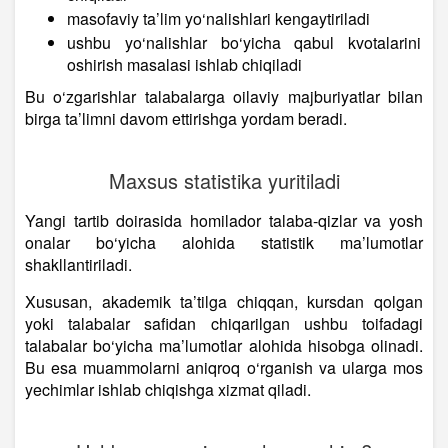
masofaviy ta’lim yo‘nalishlari kengaytiriladi
ushbu yo‘nalishlar bo‘yicha qabul kvotalarini
oshirish masalasi ishlab chiqiladi
Bu o‘zgarishlar talabalarga oilaviy majburiyatlar bilan
birga ta’limni davom ettirishga yordam beradi.
Maxsus statistika yuritiladi
Yangi tartib doirasida homilador talaba-qizlar va yosh
onalar bo‘yicha alohida statistik ma’lumotlar
shakllantiriladi.
Xususan, akademik ta’tilga chiqqan, kursdan qolgan
yoki talabalar safidan chiqarilgan ushbu toifadagi
talabalar bo‘yicha ma’lumotlar alohida hisobga olinadi.
Bu esa muammolarni aniqroq o‘rganish va ularga mos
yechimlar ishlab chiqishga xizmat qiladi.