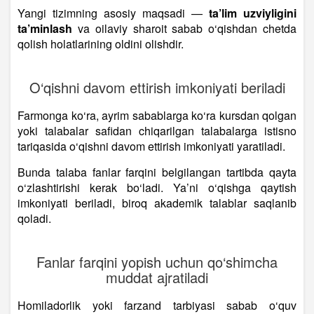
Yangi tizimning asosiy maqsadi —
ta’lim uzviyligini
ta’minlash
va oilaviy sharoit sabab o‘qishdan chetda
qolish holatlarining oldini olishdir.
O‘qishni davom ettirish imkoniyati beriladi
Farmonga ko‘ra, ayrim sabablarga ko‘ra kursdan qolgan
yoki talabalar safidan chiqarilgan talabalarga istisno
tariqasida o‘qishni davom ettirish imkoniyati yaratiladi.
Bunda talaba fanlar farqini belgilangan tartibda qayta
o‘zlashtirishi kerak bo‘ladi. Ya’ni o‘qishga qaytish
imkoniyati beriladi, biroq akademik talablar saqlanib
qoladi.
Fanlar farqini yopish uchun qo‘shimcha
muddat ajratiladi
Homiladorlik yoki farzand tarbiyasi sabab o‘quv