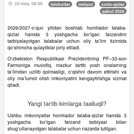
22-may, 08:58
islohotlar
imtiyoz
xotin-qizlar
qabul 2026
2026/2027-o‘quv yilidan boshlab homilador talaba-
qizlar hamda 3 yoshgacha bo‘lgan farzandini
tarbiyalayotgan talabalar uchun oliy ta’lim tizimida
qo‘shimcha qulayliklar joriy etiladi.
O‘zbekiston Respublikasi Prezidentining PF–33-son
Farmoniga muvofiq, mazkur tartib yosh onalarning
ta’limdan uzilib qolmasligi, o‘qishni davom ettirishi va
oliy ma’lumot olish imkoniyatini kengaytirishga xizmat
qiladi.
Yangi tartib kimlarga taalluqli?
Ushbu imkoniyatlar homilador talaba-qizlar hamda 3
yoshgacha bo‘lgan farzand tarbiyasi bilan
shug‘ullanayotgan talabalar uchun nazarda tutilgan.