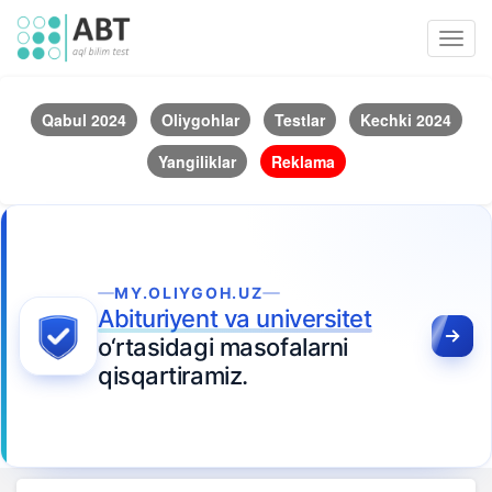
Toggl
navig
Qabul 2024
Oliygohlar
Testlar
Kechki 2024
Yangiliklar
Reklama
MY.OLIYGOH.UZ
Abituriyent va universitet
o‘rtasidagi masofalarni
qisqartiramiz.