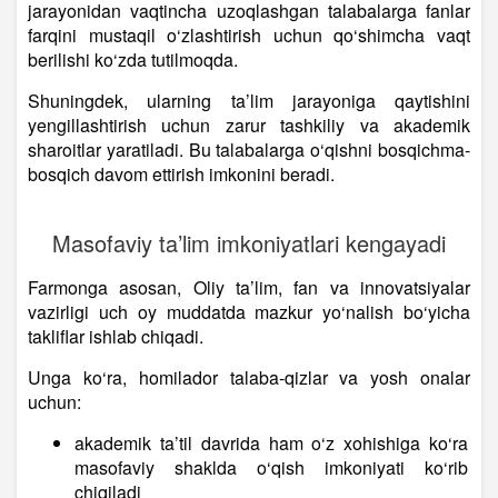
jarayonidan vaqtincha uzoqlashgan talabalarga fanlar
farqini mustaqil o‘zlashtirish uchun qo‘shimcha vaqt
berilishi ko‘zda tutilmoqda.
Shuningdek, ularning ta’lim jarayoniga qaytishini
yengillashtirish uchun zarur tashkiliy va akademik
sharoitlar yaratiladi. Bu talabalarga o‘qishni bosqichma-
bosqich davom ettirish imkonini beradi.
Masofaviy ta’lim imkoniyatlari kengayadi
Farmonga asosan, Oliy ta’lim, fan va innovatsiyalar
vazirligi uch oy muddatda mazkur yo‘nalish bo‘yicha
takliflar ishlab chiqadi.
Unga ko‘ra, homilador talaba-qizlar va yosh onalar
uchun:
akademik ta’til davrida ham o‘z xohishiga ko‘ra
masofaviy shaklda o‘qish imkoniyati ko‘rib
chiqiladi