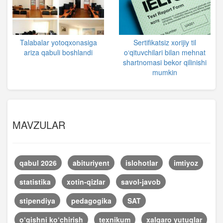
Talabalar yotoqxonasiga
Sertifikatsiz xorijiy til
ariza qabuli boshlandi
o‘qituvchilari bilan mehnat
shartnomasi bekor qilinishi
mumkin
MAVZULAR
qabul 2026
abituriyent
islohotlar
imtiyoz
statistika
xotin-qizlar
savol-javob
stipendiya
pedagogika
SAT
o‘qishni ko‘chirish
texnikum
xalqaro yutuqlar