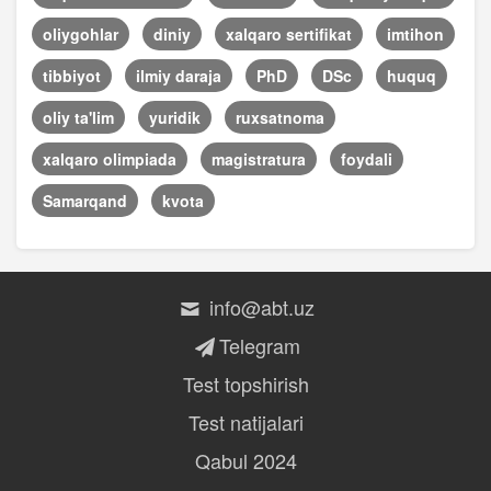
oliygohlar
diniy
xalqaro sertifikat
imtihon
tibbiyot
ilmiy daraja
PhD
DSc
huquq
oliy ta'lim
yuridik
ruxsatnoma
xalqaro olimpiada
magistratura
foydali
Samarqand
kvota
info@abt.uz
Telegram
Test topshirish
Test natijalari
Qabul 2024