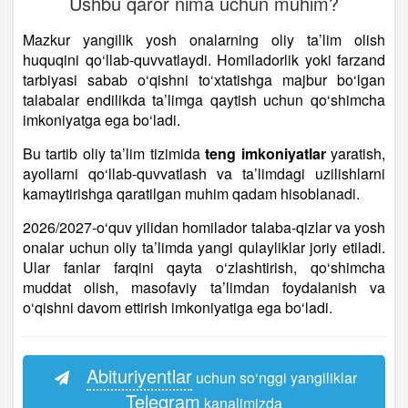
Ushbu qaror nima uchun muhim?
Mazkur yangilik yosh onalarning oliy ta’lim olish
huquqini qo‘llab-quvvatlaydi. Homiladorlik yoki farzand
tarbiyasi sabab o‘qishni to‘xtatishga majbur bo‘lgan
talabalar endilikda ta’limga qaytish uchun qo‘shimcha
imkoniyatga ega bo‘ladi.
Bu tartib oliy ta’lim tizimida
teng imkoniyatlar
yaratish,
ayollarni qo‘llab-quvvatlash va ta’limdagi uzilishlarni
kamaytirishga qaratilgan muhim qadam hisoblanadi.
2026/2027-o‘quv yilidan homilador talaba-qizlar va yosh
onalar uchun oliy ta’limda yangi qulayliklar joriy etiladi.
Ular fanlar farqini qayta o‘zlashtirish, qo‘shimcha
muddat olish, masofaviy ta’limdan foydalanish va
o‘qishni davom ettirish imkoniyatiga ega bo‘ladi.
Abituriyentlar
uchun so‘nggi yangiliklar
Telegram
kanalimizda