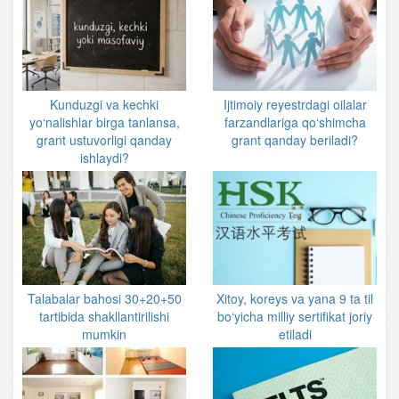
Kunduzgi va kechki
Ijtimoiy reyestrdagi oilalar
yo‘nalishlar birga tanlansa,
farzandlariga qo‘shimcha
grant ustuvorligi qanday
grant qanday beriladi?
ishlaydi?
Talabalar bahosi 30+20+50
Xitoy, koreys va yana 9 ta til
tartibida shakllantirilishi
bo‘yicha milliy sertifikat joriy
mumkin
etiladi