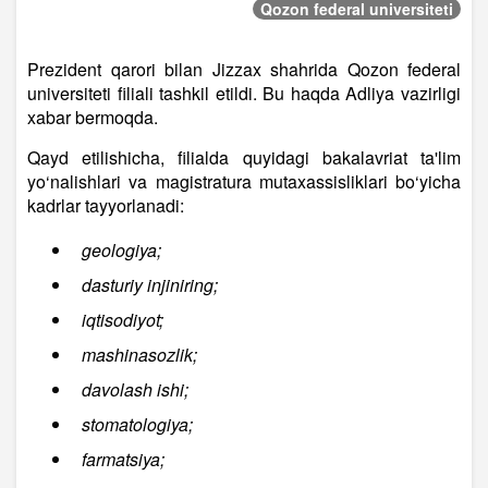
Qozon federal universiteti
Prezident qarori bilan Jizzax shahrida Qozon federal
universiteti filiali tashkil etildi. Bu haqda Adliya vazirligi
xabar bermoqda.
Qayd etilishicha, filialda quyidagi bakalavriat ta'lim
yo‘nalishlari va magistratura mutaxassisliklari bo‘yicha
kadrlar tayyorlanadi:
geologiya;
dasturiy injiniring;
iqtisodiyot;
mashinasozlik;
davolash ishi;
stomatologiya;
farmatsiya;