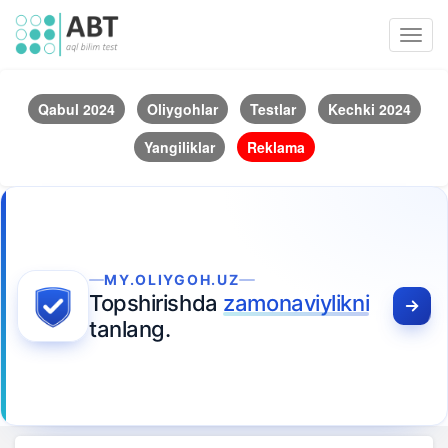
Toggl
navig
Qabul 2024
Oliygohlar
Testlar
Kechki 2024
Yangiliklar
Reklama
MY.OLIYGOH.UZ
Topshirishda
zamonaviylikni
tanlang.