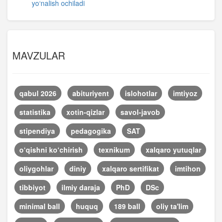
yo‘nalish ochiladi
MAVZULAR
qabul 2026
abituriyent
islohotlar
imtiyoz
statistika
xotin-qizlar
savol-javob
stipendiya
pedagogika
SAT
o‘qishni ko‘chirish
texnikum
xalqaro yutuqlar
oliygohlar
diniy
xalqaro sertifikat
imtihon
tibbiyot
ilmiy daraja
PhD
DSc
minimal ball
huquq
189 ball
oliy ta'lim