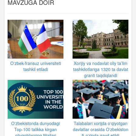
MAVZUGA DOIR
O‘zbek-fransuz universiteti
Xorijiy va nodavlat oliy ta’lim
tashkil etiladi
tashkilotlariga 1320 ta davlat
granti taqdiqlandi
O‘zbekistonda dunyodagi
Talabalari xorijda o‘qiyotgan
Top-100 talikka kirgan
davlatlar orasida O‘zbekiston
oliygohlarning filiallari
5-o‘rinda qayd etildi