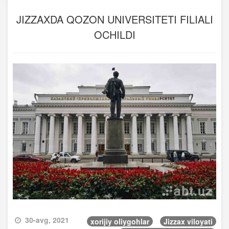
JIZZAXDA QOZON UNIVERSITETI FILIALI
OCHILDI
30-avg, 2021
xorijiy oliygohlar
Jizzax viloyati