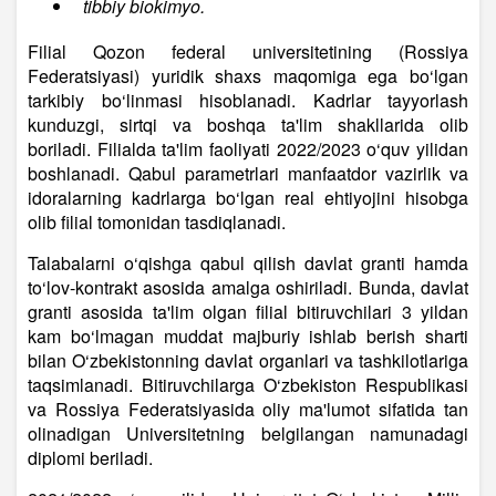
tibbiy biokimyo.
Filial Qozon federal universitetining (Rossiya
Federatsiyasi) yuridik shaxs maqomiga ega bo‘lgan
tarkibiy bo‘linmasi hisoblanadi. Kadrlar tayyorlash
kunduzgi, sirtqi va boshqa ta'lim shakllarida olib
boriladi. Filialda ta'lim faoliyati 2022/2023 o‘quv yilidan
boshlanadi. Qabul parametrlari manfaatdor vazirlik va
idoralarning kadrlarga bo‘lgan real ehtiyojini hisobga
olib filial tomonidan tasdiqlanadi.
Talabalarni o‘qishga qabul qilish davlat granti hamda
to‘lov-kontrakt asosida amalga oshiriladi. Bunda, davlat
granti asosida ta'lim olgan filial bitiruvchilari 3 yildan
kam bo‘lmagan muddat majburiy ishlab berish sharti
bilan O‘zbekistonning davlat organlari va tashkilotlariga
taqsimlanadi. Bitiruvchilarga O‘zbekiston Respublikasi
va Rossiya Federatsiyasida oliy ma'lumot sifatida tan
olinadigan Universitetning belgilangan namunadagi
diplomi beriladi.