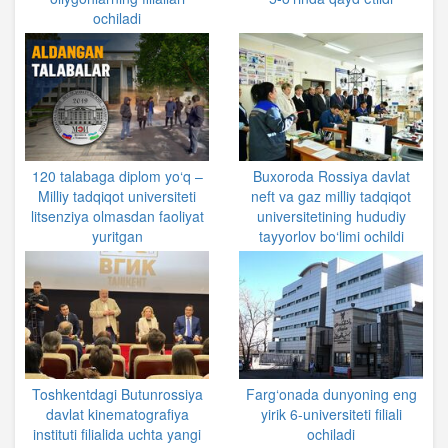
ochiladi
120 talabaga diplom yo‘q –
Buxoroda Rossiya davlat
Milliy tadqiqot universiteti
neft va gaz milliy tadqiqot
litsenziya olmasdan faoliyat
universitetining hududiy
yuritgan
tayyorlov bo‘limi ochildi
Toshkentdagi Butunrossiya
Farg‘onada dunyoning eng
davlat kinematografiya
yirik 6-universiteti filiali
instituti filialida uchta yangi
ochiladi