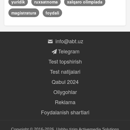
yuridik
ruxsatnoma
xalqaro olimpiada
magistratura
foydali
info@abt.uz
Telegram
Test topshirish
Test natijalari
Qabul 2024
Oliygohlar
Reklama
Foydalanish shartlari
Copyright © 2016-2026, Ushbu tizim
Activemedia Solutions