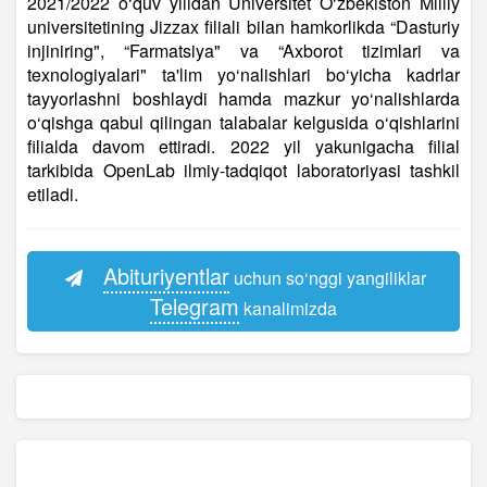
2021/2022 o‘quv yilidan Universitet O‘zbekiston Milliy
universitetining Jizzax filiali bilan hamkorlikda “Dasturiy
injiniring", “Farmatsiya" va “Axborot tizimlari va
texnologiyalari" ta'lim yo‘nalishlari bo‘yicha kadrlar
tayyorlashni boshlaydi hamda mazkur yo‘nalishlarda
o‘qishga qabul qilingan talabalar kelgusida o‘qishlarini
filialda davom ettiradi. 2022 yil yakunigacha filial
tarkibida OpenLab ilmiy-tadqiqot laboratoriyasi tashkil
etila
di.
Abituriyentlar
uchun so‘nggi yangiliklar
Telegram
kanalimizda