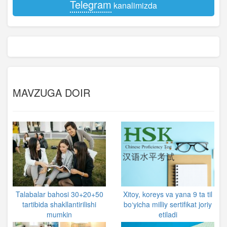
Telegram
kanalimizda
MAVZUGA DOIR
Talabalar bahosi 30+20+50
Xitoy, koreys va yana 9 ta til
tartibida shakllantirilishi
bo‘yicha milliy sertifikat joriy
mumkin
etiladi