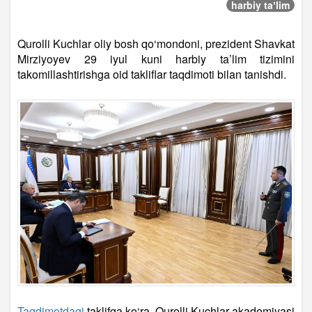
harbiy taʼlim
Qurolli Kuchlar oliy bosh qo‘mondoni, prezident Shavkat
Mirziyoyev 29 iyul kuni harbiy ta’lim tizimini
takomillashtirishga oid takliflar taqdimoti bilan tanishdi.
Taqdimotdagi
taklifga ko‘ra, Qurolli Kuchlar akademiyasi