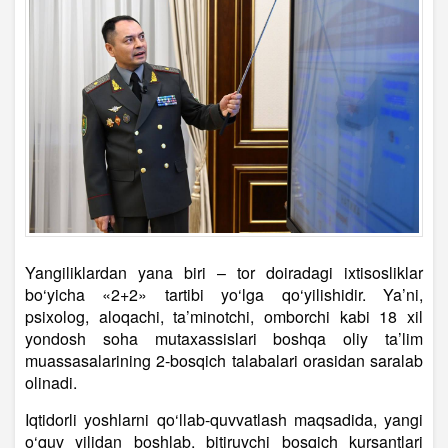
Yangiliklardan yana biri – tor doiradagi ixtisosliklar
bo‘yicha «2+2» tartibi yo‘lga qo‘yilishidir. Ya’ni,
psixolog, aloqachi, ta’minotchi, omborchi kabi 18 xil
yondosh soha mutaxassislari boshqa oliy ta’lim
muassasalarining 2-bosqich talabalari orasidan saralab
olinadi.
Iqtidorli yoshlarni qo‘llab-quvvatlash maqsadida, yangi
o‘quv yilidan boshlab, bitiruvchi bosqich kursantlari