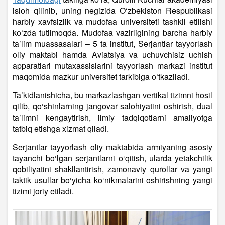
isloh qilinib, uning negizida O‘zbekiston Respublikasi
harbiy xavfsizlik va mudofaa universiteti tashkil etilishi
ko‘zda tutilmoqda. Mudofaa vazirligining barcha harbiy
ta’lim muassasalari – 5 ta institut, Serjantlar tayyorlash
oliy maktabi hamda Aviatsiya va uchuvchisiz uchish
apparatlari mutaxassislarini tayyorlash markazi institut
maqomida mazkur universitet tarkibiga o‘tkaziladi.
Ta’kidlanishicha, bu markazlashgan vertikal tizimni hosil
qilib, qo‘shinlarning jangovar salohiyatini oshirish, dual
ta’limni kengaytirish, ilmiy tadqiqotlarni amaliyotga
tatbiq etishga xizmat qiladi.
Serjantlar tayyorlash oliy maktabida armiyaning asosiy
tayanchi bo‘lgan serjantlarni o‘qitish, ularda yetakchilik
qobiliyatini shakllantirish, zamonaviy qurollar va yangi
taktik usullar bo‘yicha ko‘nikmalarini oshirishning yangi
tizimi joriy etiladi.