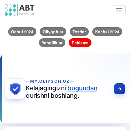
Toggl
navig
Qabul 2024
Oliygohlar
Testlar
Kechki 2024
Yangiliklar
Reklama
MY.OLIYGOH.UZ
Kelajagingizni
bugundan
qurishni boshlang.