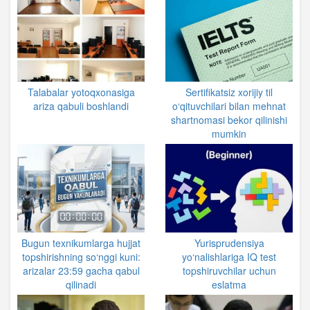
Talabalar yotoqxonasiga
Sertifikatsiz xorijiy til
ariza qabuli boshlandi
o‘qituvchilari bilan mehnat
shartnomasi bekor qilinishi
mumkin
Bugun texnikumlarga hujjat
Yurisprudensiya
topshirishning so‘nggi kuni:
yo‘nalishlariga IQ test
arizalar 23:59 gacha qabul
topshiruvchilar uchun
qilinadi
eslatma