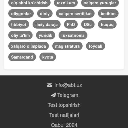
o‘qishni ko‘chirish
texnikum
xalqaro yutuqlar
oliygohlar
diniy
xalqaro sertifikat
imtihon
tibbiyot
ilmiy daraja
PhD
DSc
huquq
oliy ta'lim
yuridik
ruxsatnoma
xalqaro olimpiada
magistratura
foydali
Samarqand
kvota
info@abt.uz
Telegram
Test topshirish
Test natijalari
Qabul 2024