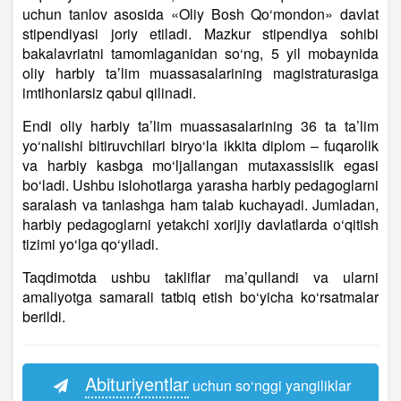
uchun tanlov asosida «Oliy Bosh Qo‘mondon» davlat
stipendiyasi joriy etiladi. Mazkur stipendiya sohibi
bakalavriatni tamomlaganidan so‘ng, 5 yil mobaynida
oliy harbiy ta’lim muassasalarining magistraturasiga
imtihonlarsiz qabul qilinadi.
Endi oliy harbiy ta’lim muassasalarining 36 ta ta’lim
yo‘nalishi bitiruvchilari biryo‘la ikkita diplom – fuqarolik
va harbiy kasbga mo‘ljallangan mutaxassislik egasi
bo‘ladi. Ushbu islohotlarga yarasha harbiy pedagoglarni
saralash va tanlashga ham talab kuchayadi. Jumladan,
harbiy pedagoglarni yetakchi xorijiy davlatlarda o‘qitish
tizimi yo‘lga qo‘yiladi.
Taqdimotda ushbu takliflar ma’qullandi va ularni
amaliyotga samarali tatbiq etish bo‘yicha ko‘rsatmalar
berildi.
Abituriyentlar
uchun so‘nggi yangiliklar