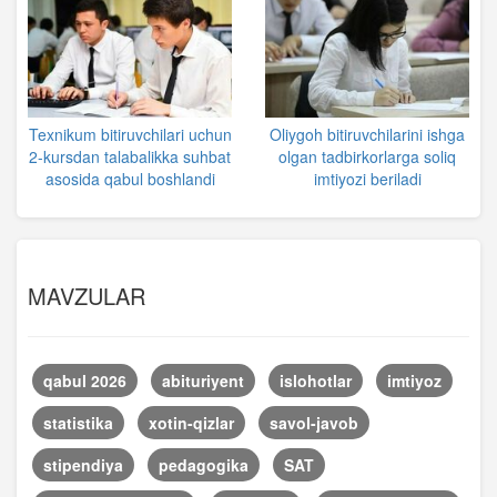
Texnikum bitiruvchilari uchun
Oliygoh bitiruvchilarini ishga
2-kursdan talabalikka suhbat
olgan tadbirkorlarga soliq
asosida qabul boshlandi
imtiyozi beriladi
MAVZULAR
qabul 2026
abituriyent
islohotlar
imtiyoz
statistika
xotin-qizlar
savol-javob
stipendiya
pedagogika
SAT