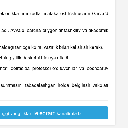
rektorlikka nomzodlar malaka oshirish uchun Garvard
iladi. Avvalo, barcha oliygohlar tashkiliy va akademik
maldagi tartibga ko‘ra, vazirlik bilan kelishish kerak).
ing yillik dasturini himoya qiladi.
htati doirasida professor-o‘qituvchilar va boshqaruv
t summasini tabaqalashgan holda belgilash vakolati
Telegram
nggi yangiliklar
kanalimizda