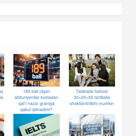
ay
189 ball olgan
Talabalar bahosi
da
abituriyentlar kvotadan
30+20+50 tartibida
qat’i nazar grantga
shakllantirilishi mumkin
qabul qilinadimi?