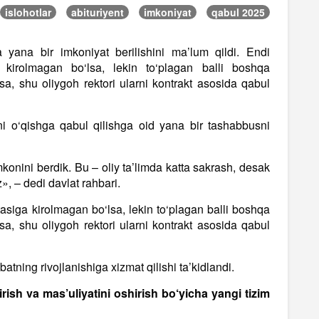
islohotlar
abituriyent
imkoniyat
qabul 2025
a yana bir imkoniyat berilishini ma’lum qildi. Endi
a kirolmagan bo‘lsa, lekin to‘plagan balli boshqa
lsa, shu oliygoh rektori ularni kontrakt asosida qabul
ni o‘qishga qabul qilishga oid yana bir tashabbusni
mkonini berdik. Bu – oliy ta’limda katta sakrash, desak
, – dedi davlat rahbari.
rtasiga kirolmagan bo‘lsa, lekin to‘plagan balli boshqa
lsa, shu oliygoh rektori ularni kontrakt asosida qabul
atning rivojlanishiga xizmat qilishi ta’kidlandi.
irish va mas’uliyatini oshirish bo‘yicha yangi tizim