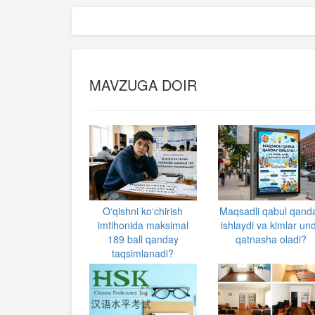
MAVZUGA DOIR
O‘qishni ko‘chirish
Maqsadli qabul qand
imtihonida maksimal
ishlaydi va kimlar un
189 ball qanday
qatnasha oladi?
taqsimlanadi?