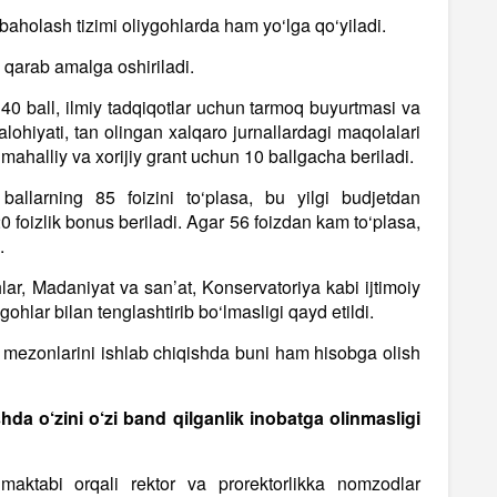
baholash tizimi oliygohlarda ham yo‘lga qo‘yiladi.
a qarab amalga oshiriladi.
 40 ball, ilmiy tadqiqotlar uchun tarmoq buyurtmasi va
alohiyati, tan olingan xalqaro jurnallardagi maqolalari
 mahalliy va xorijiy grant uchun 10 ballgacha beriladi.
ballarning 85 foizini to‘plasa, bu yilgi budjetdan
 foizlik bonus beriladi. Agar 56 foizdan kam to‘plasa,
.
gohlar, Madaniyat va san’at, Konservatoriya kabi ijtimoiy
gohlar bilan tenglashtirib bo‘lmasligi qayd etildi.
mezonlarini ishlab chiqishda buni ham hisobga olish
da o‘zini o‘zi band qilganlik inobatga olinmasligi
 maktabi orqali rektor va prorektorlikka nomzodlar