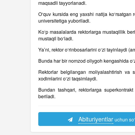
maqsadli tayyorlanadi.
O‘quv kursida eng yaxshi natija ko‘rsatgan 
universitetiga yuboriladi.
Ko‘p masalalarda rektorlarga mustaqillik ber
mustaqil bo‘ladi.
Ya’ni, rektor o‘rinbosarlarini o‘zi tayinlaydi (a
Bunda har bir nomzod oliygoh kengashida o‘zin
Rektorlar belgilangan moliyalashtirish va s
xodimlarini o‘zi taqsimlaydi.
Bundan tashqari, rektorlarga superkontrak
beriladi.
Abituriyentlar
uchun so‘