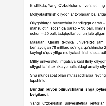
Endilikda, Yangi O‘zbekiston universitetining 
Moliyalashtirish oliygohlar to‘plagan ballarig
Oliygohlarga bitiruvchilar bandligiga qarab –
mahsulotini sotishiga qarab – 30 ball, ilmiy s
uchun – 20 ball; tadqiqotlar uchun jalb qilgan
Masalan, Qarshi texnika universiteti jami 
berilayotgan 78 milliard so‘mga qo‘shimcha 20
keyingi o‘quv yiliga moliyalashtirish qisqaradi
Milliy universitet, Irrigatsiya kabi ilmiy oliy
oliygohlarni texnika yo‘nalishidagi amaliy oliy
Shu munosabat bilan mutasaddilarga reyting 
topshirildi.
Bundan buyon bitiruvchilarni ishga joylash
belgilandi.
Yangi O‘zbekiston universitetida rektorlar