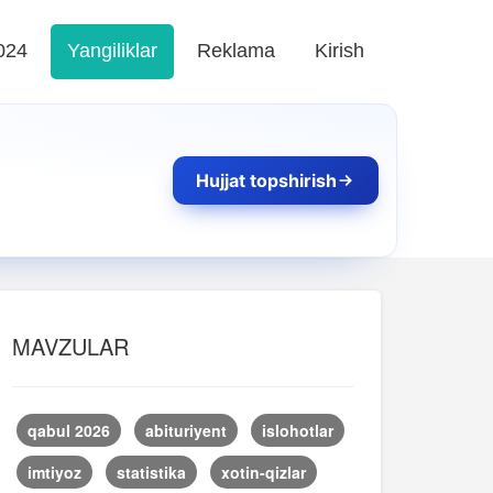
024
Yangiliklar
Reklama
Kirish
Hujjat topshirish
MAVZULAR
qabul 2026
abituriyent
islohotlar
imtiyoz
statistika
xotin-qizlar