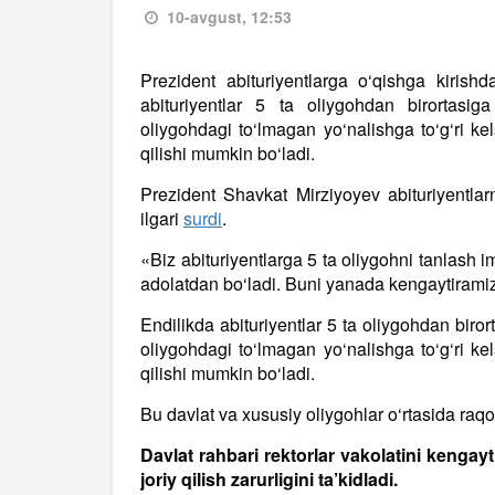
10-avgust, 12:53
Prezident abituriyentlarga o‘qishga kirishd
abituriyentlar 5 ta oliygohdan birortasig
oliygohdagi to‘lmagan yo‘nalishga to‘g‘ri ke
qilishi mumkin bo‘ladi.
Prezident Shavkat Mirziyoyev abituriyentlar
ilgari
surdi
.
«Biz abituriyentlarga 5 ta oliygohni tanlash i
adolatdan bo‘ladi. Buni yanada kengaytiramiz»
Endilikda abituriyentlar 5 ta oliygohdan biro
oliygohdagi to‘lmagan yo‘nalishga to‘g‘ri ke
qilishi mumkin bo‘ladi.
Bu davlat va xususiy oliygohlar o‘rtasida raqob
Davlat rahbari rektorlar vakolatini kengayt
joriy qilish zarurligini ta’kidladi.