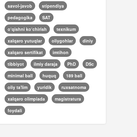
savol-javob
stipendiya
pedagogika
SAT
o‘qishni ko‘chirish
texnikum
xalqaro yutuqlar
oliygohlar
diniy
xalqaro sertifikat
imtihon
tibbiyot
ilmiy daraja
PhD
DSc
minimal ball
huquq
189 ball
oliy ta'lim
yuridik
ruxsatnoma
xalqaro olimpiada
magistratura
foydali