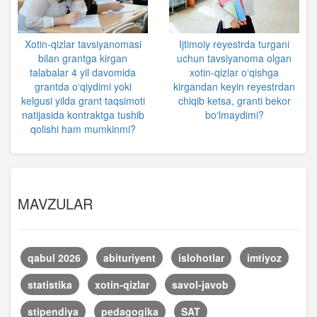
Xotin-qizlar tavsiyanomasi
Ijtimoiy reyestrda turgani
bilan grantga kirgan
uchun tavsiyanoma olgan
talabalar 4 yil davomida
xotin-qizlar o‘qishga
grantda o‘qiydimi yoki
kirgandan keyin reyestrdan
kelgusi yilda grant taqsimoti
chiqib ketsa, granti bekor
natijasida kontraktga tushib
bo‘lmaydimi?
qolishi ham mumkinmi?
MAVZULAR
qabul 2026
abituriyent
islohotlar
imtiyoz
statistika
xotin-qizlar
savol-javob
stipendiya
pedagogika
SAT