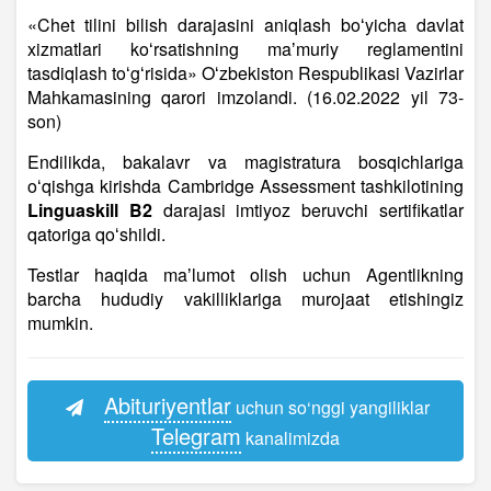
«Chet tilini bilish darajasini aniqlash boʻyicha davlat
xizmatlari koʻrsatishning maʼmuriy reglamentini
tasdiqlash toʻgʻrisida» Oʻzbekiston Respublikasi Vazirlar
Mahkamasining qarori imzolandi. (16.02.2022 yil 73-
son)
Endilikda, bakalavr va magistratura bosqichlariga
oʻqishga kirishda Cambridge Assessment tashkilotining
Linguaskill B2
darajasi imtiyoz beruvchi sertifikatlar
qatoriga qoʻshildi.
Testlar haqida maʼlumot olish uchun Agentlikning
barcha hududiy vakilliklariga murojaat etishingiz
mumkin.
Abituriyentlar
uchun so‘nggi yangiliklar
Telegram
kanalimizda