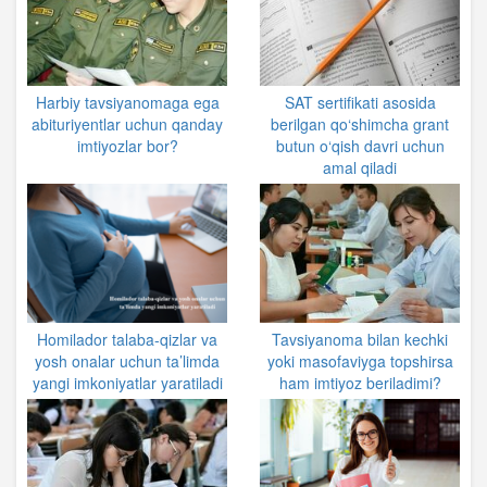
Harbiy tavsiyanomaga ega
SAT sertifikati asosida
abituriyentlar uchun qanday
berilgan qo‘shimcha grant
imtiyozlar bor?
butun o‘qish davri uchun
amal qiladi
Homilador talaba-qizlar va
Tavsiyanoma bilan kechki
yosh onalar uchun ta’limda
yoki masofaviyga topshirsa
yangi imkoniyatlar yaratiladi
ham imtiyoz beriladimi?