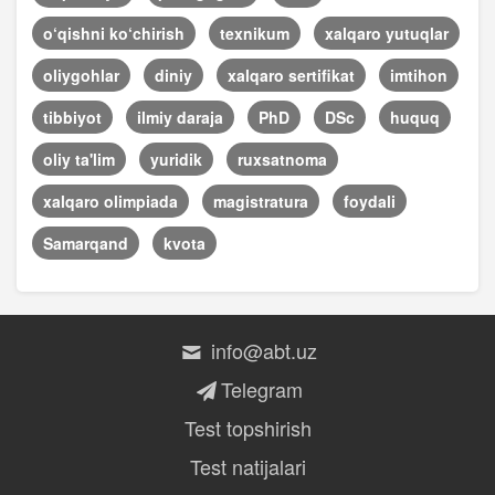
o‘qishni ko‘chirish
texnikum
xalqaro yutuqlar
oliygohlar
diniy
xalqaro sertifikat
imtihon
tibbiyot
ilmiy daraja
PhD
DSc
huquq
oliy ta'lim
yuridik
ruxsatnoma
xalqaro olimpiada
magistratura
foydali
Samarqand
kvota
info@abt.uz
Telegram
Test topshirish
Test natijalari