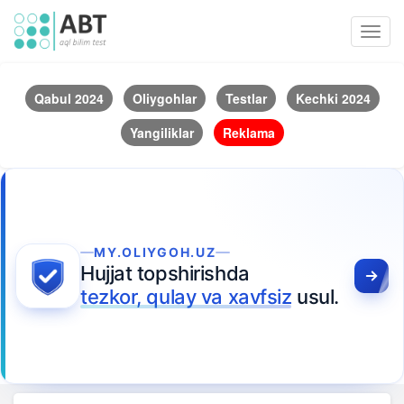
Toggl
navig
Qabul 2024
Oliygohlar
Testlar
Kechki 2024
Yangiliklar
Reklama
MY.OLIYGOH.UZ
Hujjat topshirishda
tezkor, qulay va xavfsiz
usul.