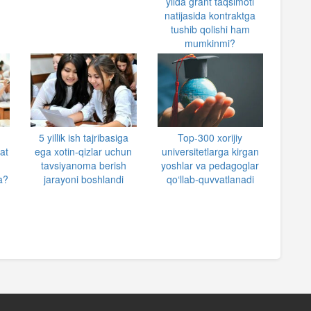
yilda grant taqsimoti
natijasida kontraktga
tushib qolishi ham
mumkinmi?
5 yillik ish tajribasiga
Top-300 xorijiy
at
ega xotin-qizlar uchun
universitetlarga kirgan
tavsiyanoma berish
yoshlar va pedagoglar
a?
jarayoni boshlandi
qo‘llab-quvvatlanadi