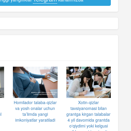
Homilador talaba-qizlar
Xotin-qizlar
va yosh onalar uchun
tavsiyanomasi bilan
l
ta’limda yangi
grantga kirgan talabalar
imkoniyatlar yaratiladi
4 yil davomida grantda
o‘qiydimi yoki kelgusi