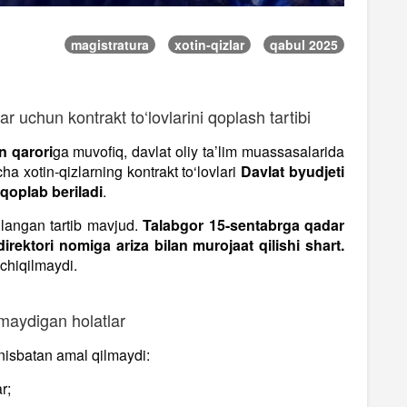
magistratura
xotin-qizlar
qabul 2025
r uchun kontrakt to‘lovlarini qoplash tartibi
n qarori
ga muvofiq, davlat oliy ta’lim muassasalarida
ha xotin-qizlarning kontrakt to‘lovlari
Davlat byudjeti
qoplab beriladi
.
ilangan tartib mavjud.
Talabgor 15-sentabrga qadar
direktori nomiga ariza bilan murojaat qilishi shart.
chiqilmaydi.
lmaydigan holatlar
 nisbatan amal qilmaydi:
r;