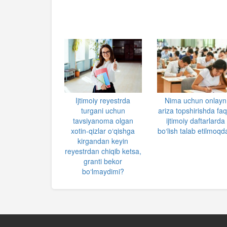
Ijtimoiy reyestrda
Nima uchun onlayn
turgani uchun
ariza topshirishda faq
tavsiyanoma olgan
ijtimoiy daftarlarda
xotin-qizlar o‘qishga
bo‘lish talab etilmoqd
kirgandan keyin
reyestrdan chiqib ketsa,
granti bekor
bo‘lmaydimi?