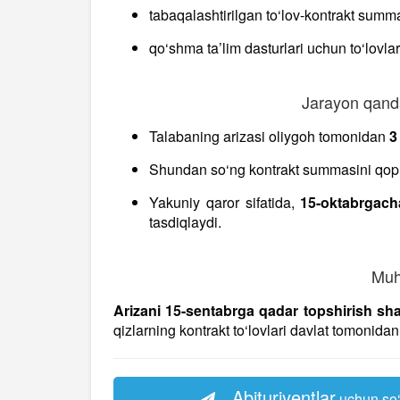
tabaqalashtirilgan to‘lov-kontrakt summa
qo‘shma ta’lim dasturlari uchun to‘lovlar
Jarayon qanda
Talabaning arizasi oliygoh tomonidan
3
Shundan so‘ng kontrakt summasini qoplas
Yakuniy qaror sifatida,
15-oktabrgach
tasdiqlaydi.
Muh
Arizani 15-sentabrga qadar topshirish sha
qizlarning kontrakt to‘lovlari davlat tomonidan 
Abituriyentlar
uchun so‘