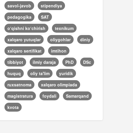
savol-javob
stipendiya
pedagogika
SAT
o‘qishni ko‘chirish
texnikum
xalqaro yutuqlar
oliygohlar
diniy
xalqaro sertifikat
imtihon
tibbiyot
ilmiy daraja
PhD
DSc
huquq
oliy ta'lim
yuridik
ruxsatnoma
xalqaro olimpiada
magistratura
foydali
Samarqand
kvota