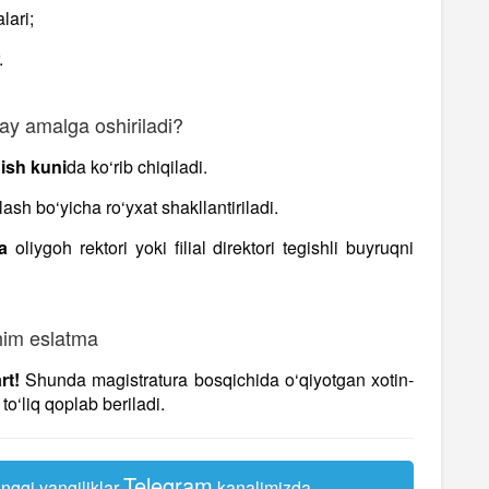
lari;
.
y amalga oshiriladi?
 ish kuni
da ko‘rib chiqiladi.
h bo‘yicha ro‘yxat shakllantiriladi.
a
oliygoh rektori yoki filial direktori tegishli buyruqni
im eslatma
rt!
Shunda magistratura bosqichida o‘qiyotgan xotin-
to‘liq qoplab beriladi.
Telegram
nggi yangiliklar
kanalimizda