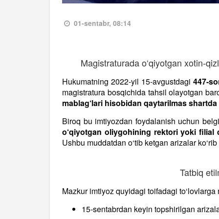
01-sentabr, 08:14
Magistraturada o‘qiyotgan xotin-qizla
Hukumatning 2022-yil 15-avgustdagi
447-so
magistratura bosqichida tahsil olayotgan barc
mablag‘lari hisobidan qaytarilmas shartda 
Biroq bu imtiyozdan foydalanish uchun belg
o‘qiyotgan oliygohining rektori yoki filial 
Ushbu muddatdan o‘tib ketgan arizalar ko‘rib 
Tatbiq eti
Mazkur imtiyoz quyidagi toifadagi to‘lovlarga
15-sentabrdan keyin topshirilgan arizala