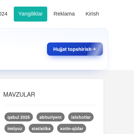
024
Yangiliklar
Reklama
Kirish
Hujjat topshirish
MAVZULAR
qabul 2026
abituriyent
islohotlar
imtiyoz
statistika
xotin-qizlar