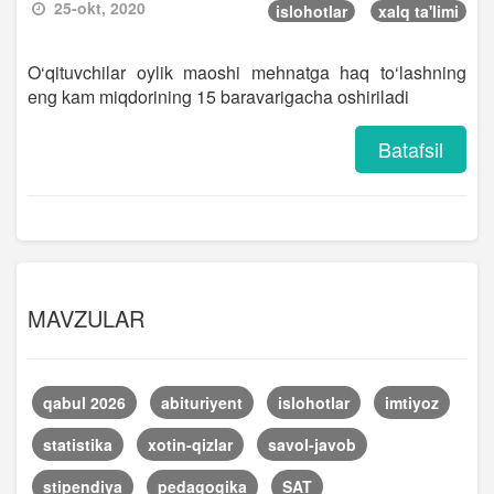
25-okt, 2020
islohotlar
xalq ta'limi
O‘qituvchilar oylik maoshi mehnatga haq to‘lashning
eng kam miqdorining 15 baravarigacha oshiriladi
Batafsil
MAVZULAR
qabul 2026
abituriyent
islohotlar
imtiyoz
statistika
xotin-qizlar
savol-javob
stipendiya
pedagogika
SAT