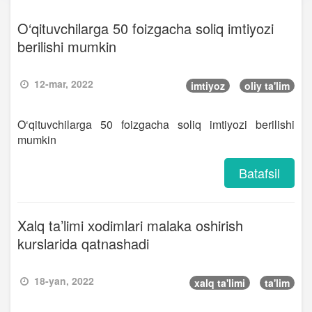
O‘qituvchilarga 50 foizgacha soliq imtiyozi
berilishi mumkin
12-mar, 2022
imtiyoz
oliy ta'lim
O‘qituvchilarga 50 foizgacha soliq imtiyozi berilishi
mumkin
Batafsil
Xalq ta’limi хodimlari malaka oshirish
kurslarida qatnashadi
18-yan, 2022
xalq ta'limi
ta'lim