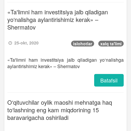
«Ta'limni ham investitsiya jalb qiladigan
yo‘nalishga aylantirishimiz kerak» –
Shermatov
25-okt, 2020
islohotlar
xalq ta'limi
«Ta'limni ham investitsiya jalb qiladigan yo‘nalishga
aylantirishimiz kerak» – Shermatov
Batafsil
O‘qituvchilar oylik maoshi mehnatga haq
to‘lashning eng kam miqdorining 15
baravarigacha oshiriladi