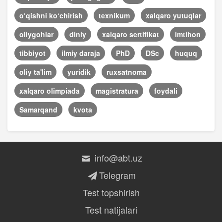
o‘qishni ko‘chirish
texnikum
xalqaro yutuqlar
oliygohlar
diniy
xalqaro sertifikat
imtihon
tibbiyot
ilmiy daraja
PhD
DSc
huquq
oliy ta'lim
yuridik
ruxsatnoma
xalqaro olimpiada
magistratura
foydali
Samarqand
kvota
info@abt.uz
Telegram
Test topshirish
Test natijalari