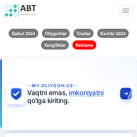
Toggl
navig
Qabul 2024
Oliygohlar
Testlar
Kechki 2024
Yangiliklar
Reklama
MY.OLIYGOH.UZ
Vaqtni emas,
imkoniyatni
qo‘lga kiriting.