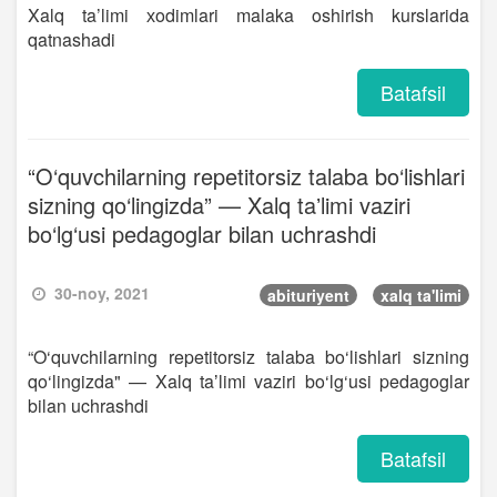
Xalq ta’limi хodimlari malaka oshirish kurslarida
qatnashadi
Batafsil
“O‘quvchilarning repetitorsiz talaba bo‘lishlari
sizning qo‘lingizda” — Xalq taʼlimi vaziri
bo‘lg‘usi pedagoglar bilan uchrashdi
30-noy, 2021
abituriyent
xalq ta'limi
“O‘quvchilarning repetitorsiz talaba bo‘lishlari sizning
qo‘lingizda" — Xalq taʼlimi vaziri bo‘lg‘usi pedagoglar
bilan uchrashdi
Batafsil