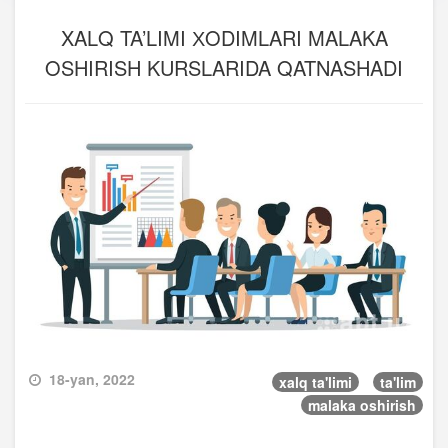
XALQ TA’LIMI ХODIMLARI MALAKA
OSHIRISH KURSLARIDA QATNASHADI
18-yan, 2022
xalq ta'limi
ta'lim
malaka oshirish