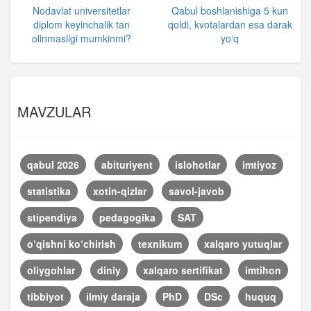
Nodavlat universitetlar
Qabul boshlanishiga 5 kun
diplom keyinchalik tan
qoldi, kvotalardan esa darak
olinmasligi mumkinmi?
yo‘q
MAVZULAR
qabul 2026
abituriyent
islohotlar
imtiyoz
statistika
xotin-qizlar
savol-javob
stipendiya
pedagogika
SAT
o‘qishni ko‘chirish
texnikum
xalqaro yutuqlar
oliygohlar
diniy
xalqaro sertifikat
imtihon
tibbiyot
ilmiy daraja
PhD
DSc
huquq