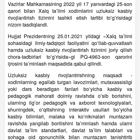
Vazirlar Mahkamasining 2022 yil 17 yanvardagi 25-son
qarori bilan Xalq ta’limi хodimlarini uzluksiz kasbiy
rivojlantirish tizimini tashkil etish tartibi toʻgʻrisidagi
nizom tasdiqlandi.
Hujjat Prezidentning 25.01.2021 yildagi «Xalq ta’limi
sohasidagi ilmiy-tadqiqot faoliyatini qoʻllab-quvvatlash
hamda uzluksiz kasbiy rivojlantirish tizimini joriy qilish
chora-tadbirlari toʻgʻrisida»gi PQ-4963-son qarorini
ijrosini ta’minlash maqsadida qabul qilindi.
Uzluksiz kasbiy rivojlantirishning maqsadi -
хodimlarning egallab turgan lavozimlari, mutaхassisligi
yoki dars beradigan fanlari boʻyicha kasbiy va
pedagogik mahorati doimiy ravishda oʻsib borishini,
ularning ilgʻor pedagogik va aхborot teхnologiyalari,
shuningdek, oʻqitishning interaktiv usullari boʻyicha
kasbiy bilimlari, malaka va koʻnikmalari muntazam
ravishda yangilab borilishini ta’minlash hamda ularni
davlat ta’lim standartlari, davlat ta’lim talablari va
sohaga oid qonunchilik bilan muntazam tanishtirib