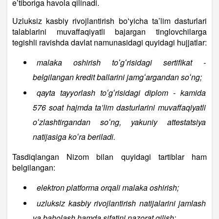
e’tiboriga havola qilinadi.
Uzluksiz kasbiy rivojlantirish boʻyicha ta’lim dasturlari
talablarini muvaffaqiyatli bajargan tinglovchilarga
tegishli ravishda davlat namunasidagi quyidagi hujjatlar:
malaka oshirish toʻgʻrisidagi sertifikat -
belgilangan kredit ballarini jamgʻargandan soʻng;
qayta tayyorlash toʻgʻrisidagi diplom - kamida
576 soat hajmda ta’lim dasturlarini muvaffaqiyatli
oʻzlashtirgandan soʻng, yakuniy attestatsiya
natijasiga koʻra beriladi.
Tasdiqlangan Nizom bilan quyidagi tartiblar ham
belgilangan:
elektron platforma orqali malaka oshirish;
uzluksiz kasbiy rivojlantirish natijalarini jamlash
va baholash hamda sifatini nazorat qilish;