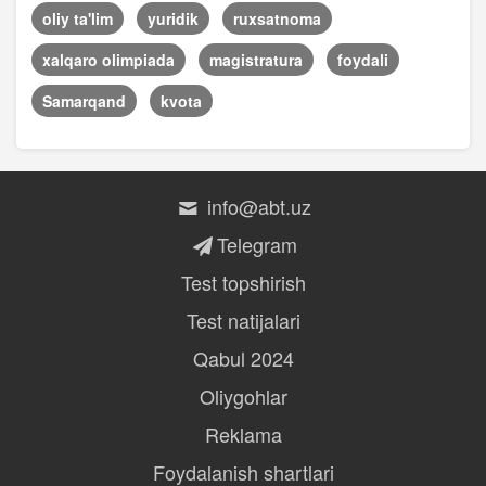
oliy ta'lim
yuridik
ruxsatnoma
xalqaro olimpiada
magistratura
foydali
Samarqand
kvota
info@abt.uz
Telegram
Test topshirish
Test natijalari
Qabul 2024
Oliygohlar
Reklama
Foydalanish shartlari