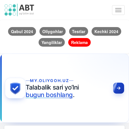
Toggl
navig
Qabul 2024
Oliygohlar
Testlar
Kechki 2024
Yangiliklar
Reklama
MY.OLIYGOH.UZ
Talabalik sari yo‘lni
bugun boshlang
.