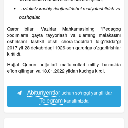
uzluksiz kasbiy rivojlantirishni moliyalashtirish va
boshqalar.
Qaror bilan Vazirlar Mahkamasining "Pedagog
хodimlarni qayta tayyorlash va ularning malakasini
oshirishni tashkil etish chora-tadbirlari toʻgʻrisida"gi
2017 yil 28 dekabrdagi 1026-son qaroriga oʻzgartirishlar
kiritildi.
Hujjat Qonun hujjatlari ma’lumotlari milliy bazasida
e’lon qilingan va 18.01.2022 yildan kuchga kirdi.
Abituriyentlar
uchun so‘nggi yangiliklar
Telegram
kanalimizda