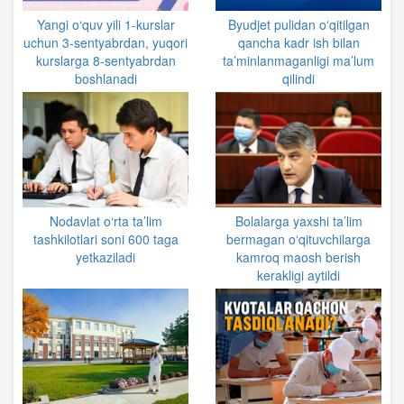
Yangi o‘quv yili 1-kurslar
Byudjet pulidan oʻqitilgan
uchun 3-sentyabrdan, yuqori
qancha kadr ish bilan
kurslarga 8-sentyabrdan
ta’minlanmaganligi ma’lum
boshlanadi
qilindi
Nodavlat o‘rta ta’lim
Bolalarga yaxshi ta’lim
tashkilotlari soni 600 taga
bermagan o‘qituvchilarga
yetkaziladi
kamroq maosh berish
kerakligi aytildi