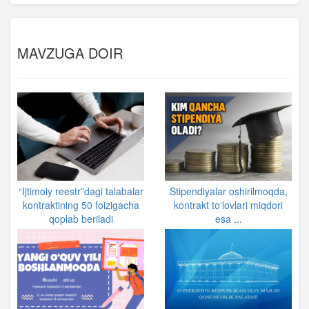
MAVZUGA DOIR
“Ijtimoiy reestr”dagi talabalar
Stipendiyalar oshirilmoqda,
kontraktining 50 foizigacha
kontrakt to‘lovlari miqdori
qoplab beriladi
esa ...