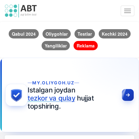
Toggl
navig
Qabul 2024
Oliygohlar
Testlar
Kechki 2024
Yangiliklar
Reklama
MY.OLIYGOH.UZ
Istalgan joydan
tezkor va qulay
hujjat
topshiring.