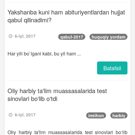
Yakshanba kuni ham abituriyentlardan hujjat
qabul qilinadimi?
6-iyl, 2017
qabul-2017
huquqiy yordam
Har yili bo`lgani kabi, bu yil ham ...
Batafsil
Oliy harbiy ta'lim muassasalarida test
sinovlari bo‘lib o‘tdi
6-iyl, 2017
imtihon
harbiy
Oliy harbiy ta'lim muassasalarida test sinovlari bo‘lib