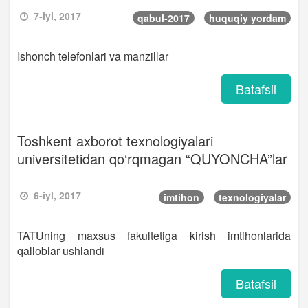
7-iyl, 2017
qabul-2017
huquqiy yordam
Ishonch telefonlari va manzillar
Batafsil
Toshkent axborot texnologiyalari
universitetidan qo‘rqmagan “QUYONCHA”lar
6-iyl, 2017
imtihon
texnologiyalar
TATUning maxsus fakultetiga kirish imtihonlarida
qalloblar ushlandi
Batafsil