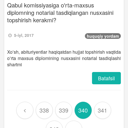
Qabul komissiyasiga o'rta-maxsus
diplomning notarial tasdiqlangan nusxasini
topshirish kerakmi?
5-iyl, 2017
huquqiy yordam
Xoʻsh, abituriyentlar haqiqatdan hujjat topshirish vaqtida
oʻrta maxsus diplomining nusxasini notarial tasdiqlashi
shartmi
Batafsil
338
339
340
341