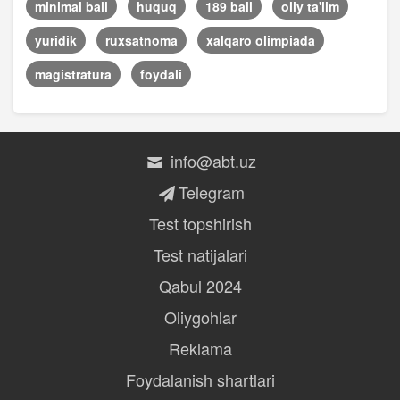
minimal ball
huquq
189 ball
oliy ta'lim
yuridik
ruxsatnoma
xalqaro olimpiada
magistratura
foydali
info@abt.uz
Telegram
Test topshirish
Test natijalari
Qabul 2024
Oliygohlar
Reklama
Foydalanish shartlari