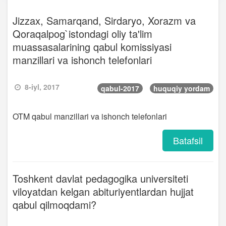
Jizzax, Samarqand, Sirdaryo, Xorazm va
Qoraqalpog`istondagi oliy ta'lim
muassasalarining qabul komissiyasi
manzillari va ishonch telefonlari
8-iyl, 2017
qabul-2017
huquqiy yordam
OTM qabul manzillari va ishonch telefonlari
Batafsil
Toshkent davlat pedagogika universiteti
viloyatdan kelgan abituriyentlardan hujjat
qabul qilmoqdami?