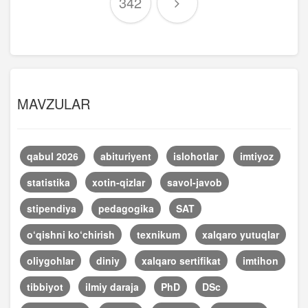
342
MAVZULAR
qabul 2026
abituriyent
islohotlar
imtiyoz
statistika
xotin-qizlar
savol-javob
stipendiya
pedagogika
SAT
o‘qishni ko‘chirish
texnikum
xalqaro yutuqlar
oliygohlar
diniy
xalqaro sertifikat
imtihon
tibbiyot
ilmiy daraja
PhD
DSc