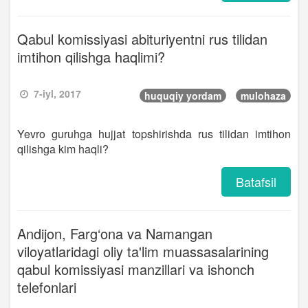
Qabul komissiyasi abituriyentni rus tilidan
imtihon qilishga haqlimi?
7-iyl, 2017
huquqiy yordam
mulohaza
Yevro guruhga hujjat topshirishda rus tilidan imtihon
qilishga kim haqli?
Batafsil
Andijon, Farg‘ona va Namangan
viloyatlaridagi oliy ta'lim muassasalarining
qabul komissiyasi manzillari va ishonch
telefonlari