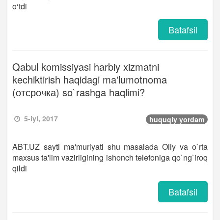
o‘tdi
Batafsil
Qabul komissiyasi harbiy xizmatni
kechiktirish haqidagi ma'lumotnoma
(отсрочка) so`rashga haqlimi?
5-iyl, 2017
huquqiy yordam
ABT.UZ sayti ma'muriyati shu masalada Oliy va o`rta
maxsus ta'lim vazirligining ishonch telefoniga qo`ng`iroq
qildi
Batafsil