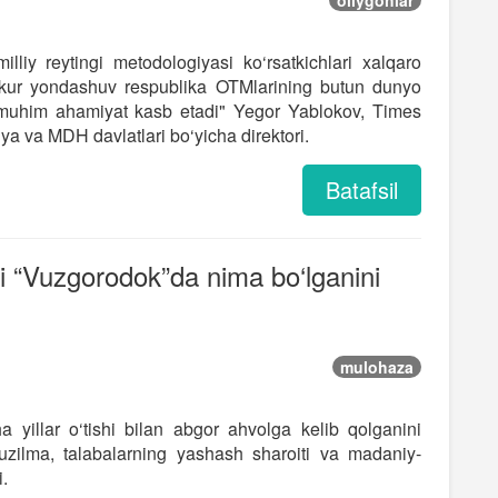
oliygohlar
lliy reytingi metodologiyasi ko‘rsatkichlari xalqaro
mazkur yondashuv respublika OTMlarining butun dunyo
da muhim ahamiyat kasb etadi" Yegor Yablokov, Times
a va MDH davlatlari bo‘yicha direktori.
Batafsil
i “Vuzgorodok”da nima bo‘lganini
mulohaza
yillar o‘tishi bilan abgor ahvolga kelib qolganini
tuzilma, talabalarning yashash sharoiti va madaniy-
.