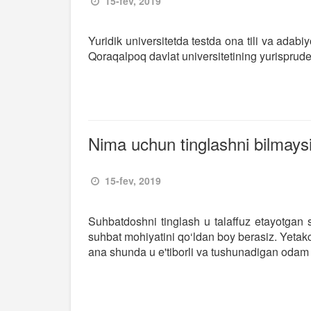
15-fev, 2019
Yuridik universitetda testda ona tili va adabiyo
Qoraqalpoq davlat universitetining yurisprude
Nima uchun tinglashni bilmays
15-fev, 2019
Suhbatdoshni tinglash u talaffuz etayotgan 
suhbat mohiyatini qo‘ldan boy berasiz. Yetakc
ana shunda u e'tiborli va tushunadigan odam s