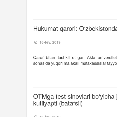
Hukumat qarori: O‘zbekistonda A
16-fev, 2019
Qaror bilan tashkil etilgan Akfa universite
sohasida yuqori malakali mutaxassislar tayyo
OTMga test sinovlari bo‘yicha j
kutilyapti (batafsil)
16-fev, 2019