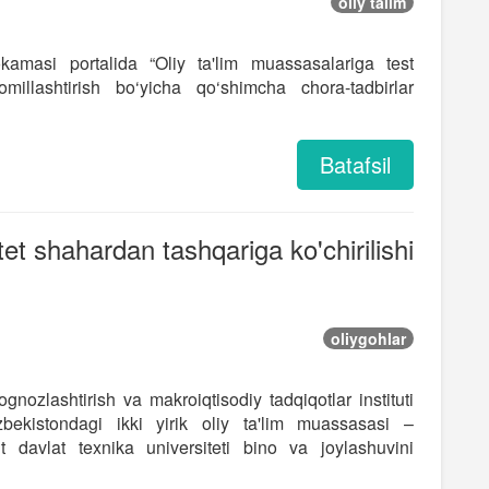
oliy talim
okamasi portalida “Oliy ta'lim muassasalariga test
omillashtirish bo‘yicha qo‘shimcha chora-tadbirlar
Batafsil
tet shahardan tashqariga ko'chirilishi
oliygohlar
ognozlashtirish va makroiqtisodiy tadqiqotlar instituti
zbekistondagi ikki yirik oliy ta'lim muassasasi –
t davlat texnika universiteti bino va joylashuvini