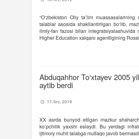
“O‘zbekiston Oliy ta’lim muassasalarining mi
talablar asosida shakllantirilgan bo‘lib, 
ilmiy-fan fazosi bilan integratsiyalashuvi
Higher Education xalqaro agentligining Rossiy
Abduqahhor To‘xtayev 2005 yil
aytib berdi
17-fev, 2019
XX asrda bunyod etilgan mazkur shaharcha 
ko‘pchilik yaxshi eslaydi. Bu yerdagi infra
ijtimoiy muhit talabga mutlaqo javob bermasdi