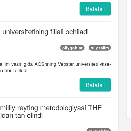
Batafsil
niversitetining filiali ochiladi
oliygohlar
oliy talim
a’lim vazirligida AQShning Vebster universiteti vitse-
 qabul qilindi.
Batafsil
 milliy reyting metodologiyasi THE
idan tan olindi