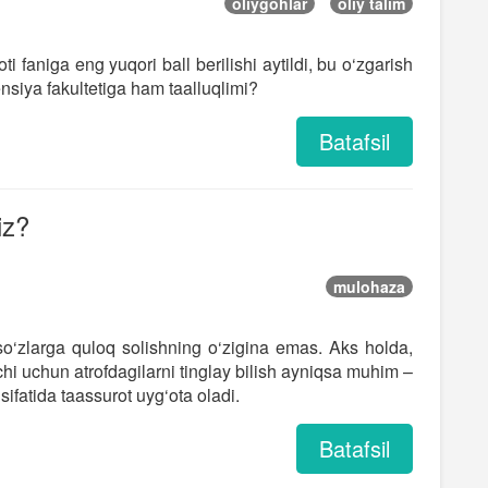
oliygohlar
oliy talim
ti faniga eng yuqori ball berilishi aytildi, bu o‘zgarish
nsiya fakultetiga ham taalluqlimi?
Batafsil
iz?
mulohaza
so‘zlarga quloq solishning o‘zigina emas. Aks holda,
hi uchun atrofdagilarni tinglay bilish ayniqsa muhim –
ifatida taassurot uyg‘ota oladi.
Batafsil