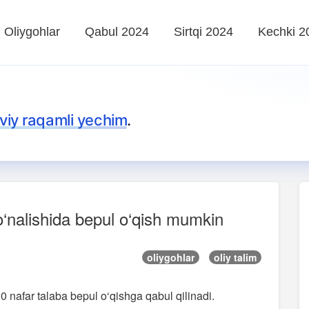
Oliygohlar
Qabul 2024
Sirtqi 2024
Kechki 2
iy raqamli yechim
.
yo‘nalishida bepul o‘qish mumkin
oliygohlar
oliy talim
100 nafar talaba bepul o‘qishga qabul qilinadi.