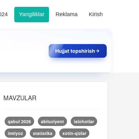
024
Yangiliklar
Reklama
Kirish
Hujjat topshirish
MAVZULAR
qabul 2026
abituriyent
islohotlar
imtiyoz
statistika
xotin-qizlar