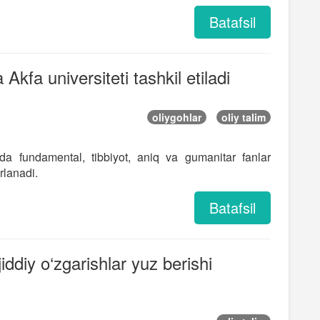
Batafsil
kfa universiteti tashkil etiladi
oliygohlar
oliy talim
tda fundamental, tibbiyot, aniq va gumanitar fanlar
rlanadi.
Batafsil
iddiy o‘zgarishlar yuz berishi