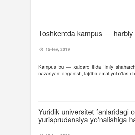
Toshkentda kampus — harbiy-i
15-fev, 2019
Kampus bu — xalqaro tilda ilmiy shaharcha
nazariyani oʻrganish, tajriba-amaliyot oʻtash
Yuridik universitet fanlaridagi
yurisprudensiya yo'nalishiga h