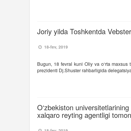
Joriy yilda Toshkentda Vebster u
18-fev, 2019
Bugun, 18 fevral kuni Oliy va o‘rta maxsus t
prezidenti Dj.Shuster rahbarligida delegatsiya
O‘zbekiston universitetlarining
xalqaro reyting agentligi tomon
18-fev, 2019