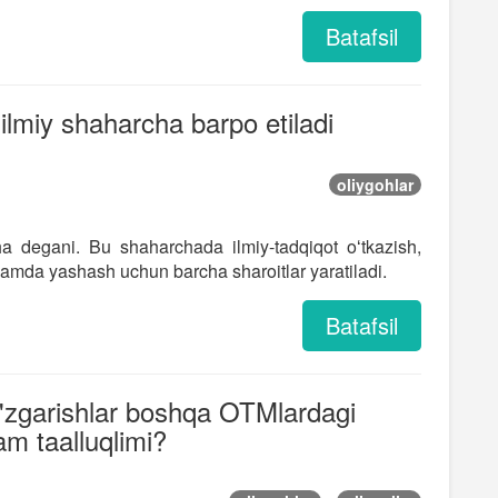
Batafsil
lmiy shaharcha barpo etiladi
oliygohlar
 degani. Bu shaharchada ilmiy-tadqiqot oʻtkazish,
 hamda yashash uchun barcha sharoitlar yaratiladi.
Batafsil
 o'zgarishlar boshqa OTMlardagi
am taalluqlimi?