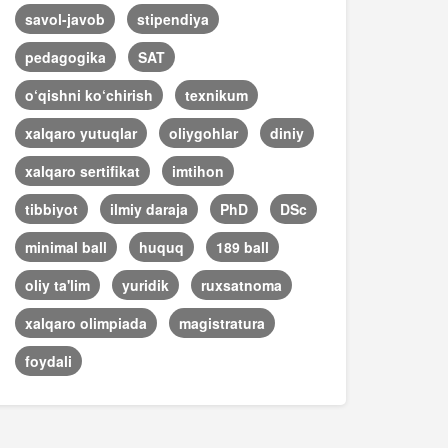
savol-javob
stipendiya
pedagogika
SAT
o‘qishni ko‘chirish
texnikum
xalqaro yutuqlar
oliygohlar
diniy
xalqaro sertifikat
imtihon
tibbiyot
ilmiy daraja
PhD
DSc
minimal ball
huquq
189 ball
oliy ta'lim
yuridik
ruxsatnoma
xalqaro olimpiada
magistratura
foydali