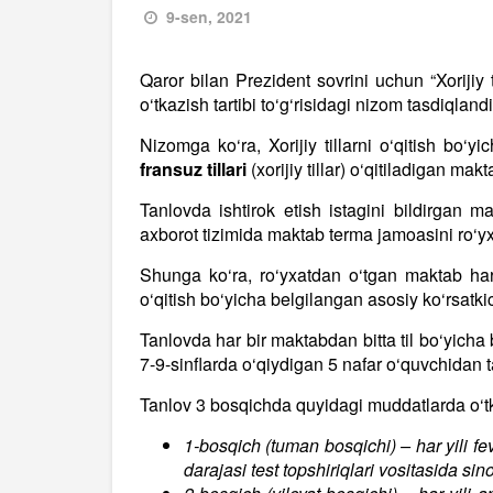
9-sen, 2021
Qaror bilan Prezident sovrini uchun “Xorijiy 
o‘tkazish tartibi to‘g‘risidagi nizom tasdiqlandi
Nizomga ko‘ra, Xorijiy tillarni o‘qitish bo‘y
fransuz tillari
(xorijiy tillar) o‘qitiladigan makt
Tanlovda ishtirok etish istagini bildirgan m
axborot tizimida maktab terma jamoasini ro‘yx
Shunga ko‘ra, ro‘yxatdan o‘tgan maktab har y
o‘qitish bo‘yicha belgilangan asosiy ko‘rsatkich
Tanlovda har bir maktabdan bitta til bo‘yicha
7-9-sinflarda o‘qiydigan 5 nafar o‘quvchidan t
Tanlov 3 bosqichda quyidagi muddatlarda o‘tk
1-bosqich (tuman bosqichi) – har yili fevr
darajasi test topshiriqlari vositasida sin