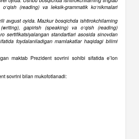
aprel oyida. Ushbu bosqichda ishtirokchilarning tinglab
), o‘qish (reading) va leksik-grammatik ko‘nikmalari
ili avgust oyida. Mazkur bosqichda ishtirokchilarning
 (writing), gapirish (speaking) va o‘qish (reading)
aro sertifikatsiyalangan standartlari asosida sinovdan
 sifatida foydalaniladigan mamlakatlar haqidagi bilimi
tgan maktab Prezident sovrini sohibi sifatida eʼlon
nt sovrini bilan mukofotlanadi: