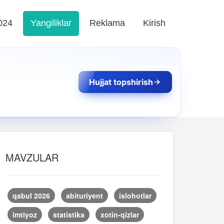
024
Yangiliklar
Reklama
Kirish
Hujjat topshirish
MAVZULAR
qabul 2026
abituriyent
islohotlar
imtiyoz
statistika
xotin-qizlar