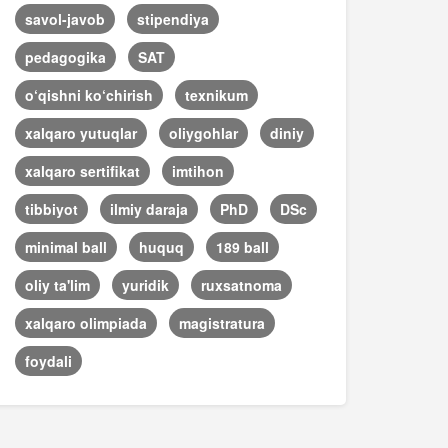
savol-javob
stipendiya
pedagogika
SAT
o‘qishni ko‘chirish
texnikum
xalqaro yutuqlar
oliygohlar
diniy
xalqaro sertifikat
imtihon
tibbiyot
ilmiy daraja
PhD
DSc
minimal ball
huquq
189 ball
oliy ta'lim
yuridik
ruxsatnoma
xalqaro olimpiada
magistratura
foydali