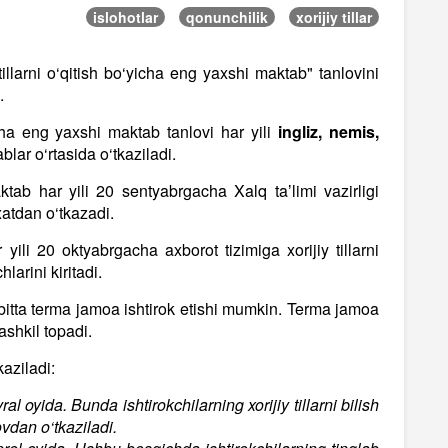
islohotlar
qonunchilik
xorijiy tillar
tillarni o‘qitish bo‘yicha eng yaxshi maktab" tanlovini
.
icha eng yaxshi maktab tanlovi har yili
ingliz, nemis,
ablar o‘rtasida o‘tkaziladi.
aktab har yili 20 sentyabrgacha Xalq taʼlimi vazirligi
atdan o‘tkazadi.
ili 20 oktyabrgacha axborot tizimiga xorijiy tillarni
larini kiritadi.
 bitta terma jamoa ishtirok etishi mumkin. Terma jamoa
ashkil topadi.
aziladi:
al oyida. Bunda ishtirokchilarning xorijiy tillarni bilish
ovdan o‘tkaziladi.