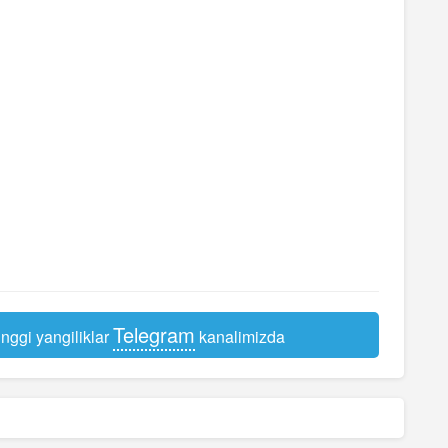
Telegram
nggi yangiliklar
kanalimizda