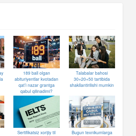
ay
189 ball olgan
Talabalar bahosi
da
abituriyentlar kvotadan
30+20+50 tartibida
qat’i nazar grantga
shakllantirilishi mumkin
qabul qilinadimi?
Sertifikatsiz xorijiy til
Bugun texnikumlarga