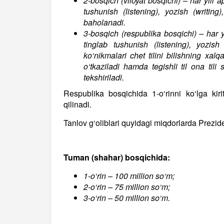
2-bosqich (viloyat bosqichi) – har yili 
tushunish (listening), yozish (writing
baholanadi.
3-bosqich (respublika bosqichi) – har y
tinglab tushunish (listening), yozish
ko‘nikmalari chet tilini bilishning xalq
o‘tkaziladi hamda tegishli til ona tili
tekshiriladi.
Respublika bosqichida 1-o‘rinni ko‘lga kiri
qilinadi.
Tanlov g‘oliblari quyidagi miqdorlarda Prezide
Tuman (shahar) bosqichida:
1-o‘rin – 100 million so‘m;
2-o‘rin – 75 million so‘m;
3-o‘rin – 50 million so‘m.