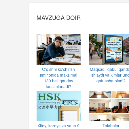
MAVZUGA DOIR
O‘qishni ko‘chirish
Maqsadli qabul qand
imtihonida maksimal
ishlaydi va kimlar un
189 ball qanday
qatnasha oladi?
taqsimlanadi?
Xitoy, koreys va yana 9
Talabalar