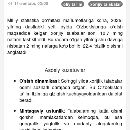
11-sentabr, 02:00
oliy ta'lim
xorijiy talabalar
Milliy statistika qo‘mitasi ma’lumotlariga ko‘ra, 2025-
yilning dastlabki yetti oyida O‘zbekistonga o‘qish
maqsadida kelgan xorijiy talabalar soni 10,7 ming
nafarni tashkil etdi. Bu raqam o‘tgan yilning shu davriga
nisbatan 2 ming nafarga ko‘p bo‘lib, 22,4 foizlik o‘sishni
anglatadi.
Asosiy kuzatuvlar
O‘sish dinamikasi
: So‘nggi yilda xorijlik talabalar
oqimi sezilarli darajada ortgan. Bu O‘zbekiston
ta’lim tizimiga qiziqish kuchayayotganidan dalolat
beradi.
Mintaqaviy ustunlik
: Talabalarning katta qismi
qo‘shni mamlakatlardan kelmoqda, bu esa
geografik yaqinlik va madaniy aloqalarning
kuchliligini ko‘rsatadi.