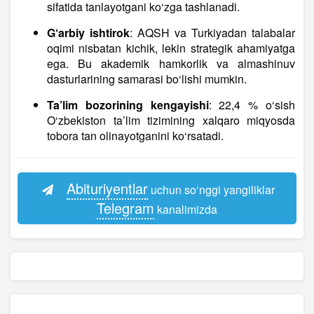
sifatida tanlayotgani ko‘zga tashlanadi.
G‘arbiy ishtirok
: AQSH va Turkiyadan talabalar
oqimi nisbatan kichik, lekin strategik ahamiyatga
ega. Bu akademik hamkorlik va almashinuv
dasturlarining samarasi bo‘lishi mumkin.
Ta’lim bozorining kengayishi
: 22,4 % o‘sish
O‘zbekiston ta’lim tizimining xalqaro miqyosda
tobora tan olinayotganini ko‘rsatadi.
Abituriyentlar
uchun so‘nggi yangiliklar
Telegram
kanalimizda