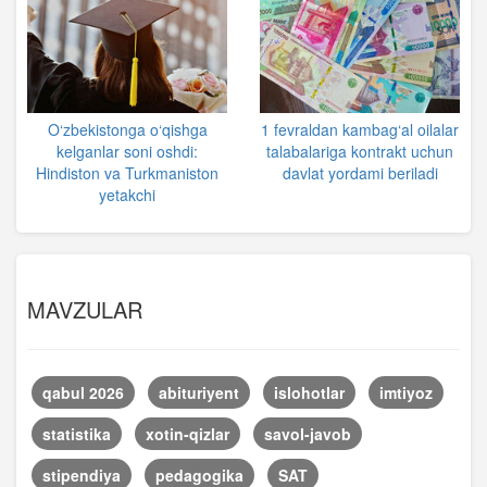
O‘zbekistonga o‘qishga
1 fevraldan kambag‘al oilalar
kelganlar soni oshdi:
talabalariga kontrakt uchun
Hindiston va Turkmaniston
davlat yordami beriladi
yetakchi
MAVZULAR
qabul 2026
abituriyent
islohotlar
imtiyoz
statistika
xotin-qizlar
savol-javob
stipendiya
pedagogika
SAT