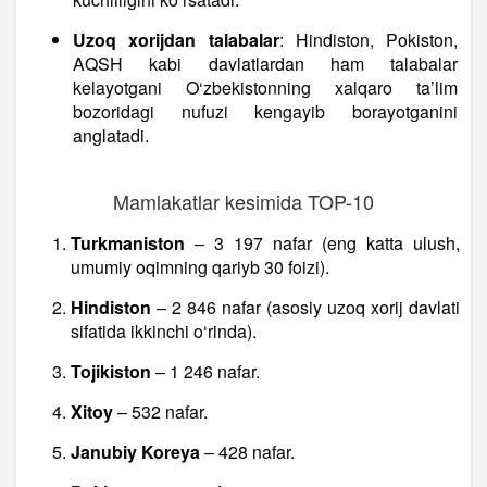
Uzoq xorijdan talabalar
: Hindiston, Pokiston,
AQSH kabi davlatlardan ham talabalar
kelayotgani O‘zbekistonning xalqaro ta’lim
bozoridagi nufuzi kengayib borayotganini
anglatadi.
Mamlakatlar kesimida TOP-10
Turkmaniston
– 3 197 nafar (eng katta ulush,
umumiy oqimning qariyb 30 foizi).
Hindiston
– 2 846 nafar (asosiy uzoq xorij davlati
sifatida ikkinchi o‘rinda).
Tojikiston
– 1 246 nafar.
Xitoy
– 532 nafar.
Janubiy Koreya
– 428 nafar.