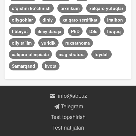
o‘qishni ko‘chirish
texnikum
xalqaro yutuqlar
oliygohlar
diniy
xalqaro sertifikat
imtihon
tibbiyot
ilmiy daraja
PhD
DSc
huquq
oliy ta'lim
yuridik
ruxsatnoma
xalqaro olimpiada
magistratura
foydali
Samarqand
kvota
info@abt.uz
Telegram
Test topshirish
Test natijalari