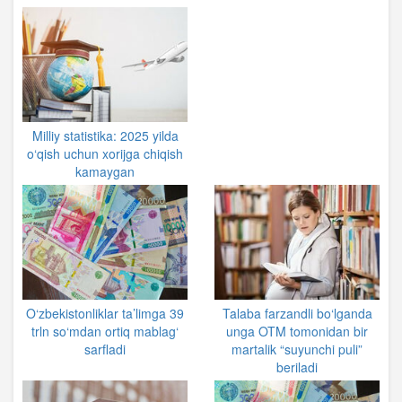
Milliy statistika: 2025 yilda
o‘qish uchun xorijga chiqish
kamaygan
O‘zbekistonliklar ta’limga 39
Talaba farzandli bo‘lganda
trln so‘mdan ortiq mablag‘
unga OTM tomonidan bir
sarfladi
martalik “suyunchi puli”
beriladi