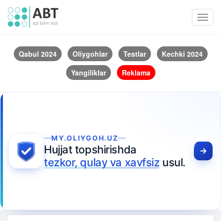
Toggl
navig
Qabul 2024
Oliygohlar
Testlar
Kechki 2024
Yangiliklar
Reklama
MY.OLIYGOH.UZ
Hujjat topshirishda
tezkor, qulay va xavfsiz
usul.