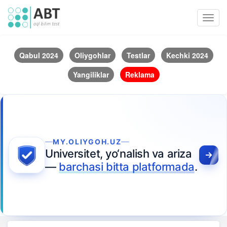
Toggl
navig
Qabul 2024
Oliygohlar
Testlar
Kechki 2024
Yangiliklar
Reklama
MY.OLIYGOH.UZ
Universitet, yo‘nalish va ariza
—
barchasi bitta platformada
.