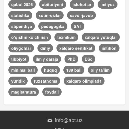
qabul 2026
abituriyent
islohotlar
imtiyoz
statistika
xotin-qizlar
savol-javob
stipendiya
pedagogika
SAT
o‘qishni ko‘chirish
texnikum
xalqaro yutuqlar
oliygohlar
diniy
xalqaro sertifikat
imtihon
tibbiyot
ilmiy daraja
PhD
DSc
minimal ball
huquq
189 ball
oliy ta'lim
yuridik
ruxsatnoma
xalqaro olimpiada
magistratura
foydali
info@abt.uz