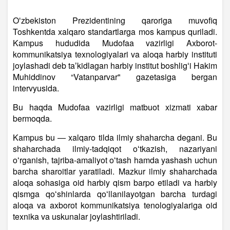
Oʻzbekiston Prezidentining qaroriga muvofiq
Toshkentda xalqaro standartlarga mos kampus quriladi.
Kampus hududida Mudofaa vazirligi Axborot-
kommunikatsiya texnologiyalari va aloqa harbiy instituti
joylashadi deb taʼkidlagan harbiy institut boshligʻi Hakim
Muhiddinov “Vatanparvar" gazetasiga bergan
intervyusida.
Bu haqda Mudofaa vazirligi matbuot xizmati xabar
bermoqda.
Kampus bu — xalqaro tilda ilmiy shaharcha degani. Bu
shaharchada ilmiy-tadqiqot oʻtkazish, nazariyani
oʻrganish, tajriba-amaliyot oʻtash hamda yashash uchun
barcha sharoitlar yaratiladi. Mazkur ilmiy shaharchada
aloqa sohasiga oid harbiy qism barpo etiladi va harbiy
qismga qoʻshinlarda qoʻllanilayotgan barcha turdagi
aloqa va axborot kommunikatsiya tenologiyalariga oid
texnika va uskunalar joylashtiriladi.