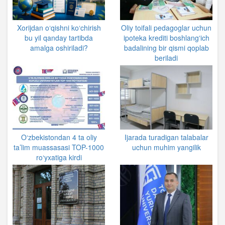
Xorijdan o‘qishni ko‘chirish
Oliy toifali pedagoglar uchun
bu yil qanday tartibda
ipoteka krediti boshlangʻich
amalga oshiriladi?
badalining bir qismi qoplab
beriladi
O‘zbekistondan 4 ta oliy
Ijarada turadigan talabalar
ta’lim muassasasi TOP-1000
uchun muhim yangilik
ro‘yxatiga kirdi