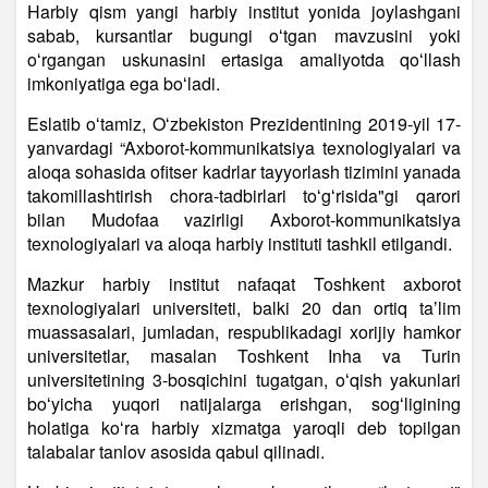
Harbiy qism yangi harbiy institut yonida joylashgani
sabab, kursantlar bugungi oʻtgan mavzusini yoki
oʻrgangan uskunasini ertasiga amaliyotda qoʻllash
imkoniyatiga ega boʻladi.
Eslatib oʻtamiz, Oʻzbekiston Prezidentining 2019-yil 17-
yanvardagi “Axborot-kommunikatsiya texnologiyalari va
aloqa sohasida ofitser kadrlar tayyorlash tizimini yanada
takomillashtirish chora-tadbirlari toʻgʻrisida"gi qarori
bilan Mudofaa vazirligi Axborot-kommunikatsiya
texnologiyalari va aloqa harbiy instituti tashkil etilgandi.
Mazkur harbiy institut nafaqat Toshkent axborot
texnologiyalari universiteti, balki 20 dan ortiq taʼlim
muassasalari, jumladan, respublikadagi xorijiy hamkor
universitetlar, masalan Toshkent Inha va Turin
universitetining 3-bosqichini tugatgan, oʻqish yakunlari
boʻyicha yuqori natijalarga erishgan, sogʻligining
holatiga koʻra harbiy xizmatga yaroqli deb topilgan
talabalar tanlov asosida qabul qilinadi.