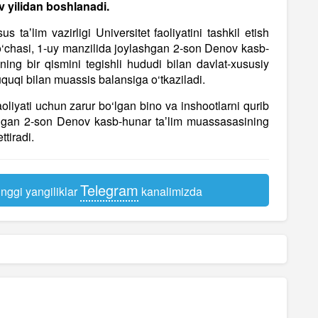
uv yilidan boshlanadi.
 taʼlim vazirligi Universitet faoliyatini tashkil etish
‘chasi, 1-uy manzilida joylashgan 2-son Denov kasb-
ing bir qismini tegishli hududi bilan davlat-xususiy
uquqi bilan muassis balansiga o‘tkaziladi.
aoliyati uchun zarur bo‘lgan bino va inshootlarni qurib
shgan 2-son Denov kasb-hunar taʼlim muassasasining
tiradi.
Telegram
nggi yangiliklar
kanalimizda