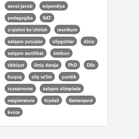
savol-javob
stipendiya
pedagogika
SAT
o‘qishni ko‘chirish
texnikum
xalqaro yutuqlar
oliygohlar
diniy
xalqaro sertifikat
imtihon
tibbiyot
ilmiy daraja
PhD
DSc
huquq
oliy ta'lim
yuridik
ruxsatnoma
xalqaro olimpiada
magistratura
foydali
Samarqand
kvota