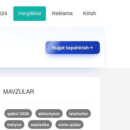
024
Yangiliklar
Reklama
Kirish
Hujjat topshirish
MAVZULAR
qabul 2026
abituriyent
islohotlar
imtiyoz
statistika
xotin-qizlar