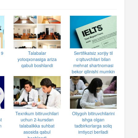
 9
Talabalar
Sertifikatsiz xorijiy til
yotoqxonasiga ariza
o‘qituvchilari bilan
qabuli boshlandi
mehnat shartnomasi
bekor qilinishi mumkin
Texnikum bitiruvchilari
Oliygoh bitiruvchilarini
t
uchun 2-kursdan
ishga olgan
n
talabalikka suhbat
tadbirkorlarga soliq
asosida qabul
imtiyozi beriladi