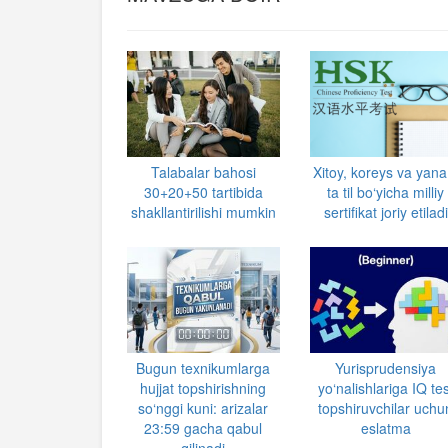
Talabalar bahosi
Xitoy, koreys va yana
30+20+50 tartibida
ta til bo‘yicha milliy
shakllantirilishi mumkin
sertifikat joriy etiladi
Bugun texnikumlarga
Yurisprudensiya
hujjat topshirishning
yo‘nalishlariga IQ tes
so‘nggi kuni: arizalar
topshiruvchilar uchu
23:59 gacha qabul
eslatma