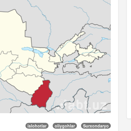
islohotlar
oliygohlar
Surxondaryo