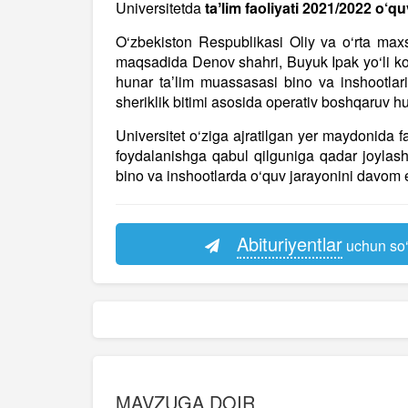
Universitetda
taʼlim faoliyati 2021/2022 o‘q
O‘zbekiston Respublikasi Oliy va o‘rta maxsus
maqsadida Denov shahri, Buyuk Ipak yo‘li ko
hunar taʼlim muassasasi bino va inshootlarin
sheriklik bitimi asosida operativ boshqaruv h
Universitet o‘ziga ajratilgan yer maydonida f
foydalanishga qabul qilguniga qadar joyla
bino va inshootlarda o‘quv jarayonini davom et
Abituriyentlar
uchun so‘
MAVZUGA DOIR