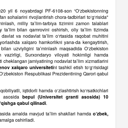
020 yil 6 noyabrdagi PF-6108-son “O‘zbekistonning
an sohalarini rivojlantirish chora-tadbirlari to‘g‘risida"
inlash, milliy taʼlim-tarbiya tizimini zamon talablari
y taʼlim bilan qamrovini oshirish, oliy taʼlim tizimda
i davlat va nodavlat taʼlim o‘rtasida raqobat muhitini
yyorlashda xalqaro hamkorlikni yana-da kengaytirish,
 bilan uzviyligini taʼminlash maqsadida O‘zbekiston
 vazirligi, Surxondaryo viloyati hokimligi hamda
i cheklangan jamiyatining nodavlat taʼlim xizmatlarini
nov xalqaro universiteti
ni tashkil etish to‘g‘risidagi
ha O‘zbekiston Respublikasi Prezidentining Qarori qabul
obiliyatli, iqtidorli hamda o‘zlashtirish ko‘rsatkichlari
ov asosida
bepul (Universitet granti asosida) 10
‘qishga qabul qilinadi
.
ikasida amalda mavjud taʼlim shakllari hamda
o‘zbek,
amalga oshiriladi.