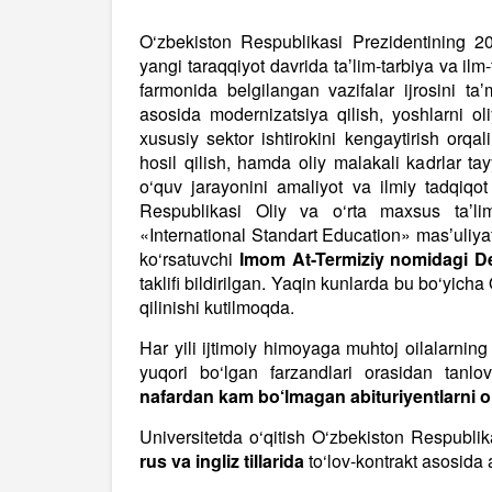
O‘zbekiston Respublikasi Prezidentining 2
yangi taraqqiyot davrida taʼlim-tarbiya va ilm-f
farmonida belgilangan vazifalar ijrosini taʼm
asosida modernizatsiya qilish, yoshlarni oli
xususiy sektor ishtirokini kengaytirish orqal
hosil qilish, hamda oliy malakali kadrlar ta
o‘quv jarayonini amaliyot va ilmiy tadqiqot
Respublikasi Oliy va o‘rta maxsus taʼlim
«International Standart Education» masʼuliyat
ko‘rsatuvchi
Imom At-Termiziy nomidagi De
taklifi bildirilgan. Yaqin kunlarda bu bo‘yic
qilinishi kutilmoqda.
Har yili ijtimoiy himoyaga muhtoj oilalarning q
yuqori bo‘lgan farzandlari orasidan tanl
nafardan kam bo‘lmagan abituriyentlarni o
Universitetda o‘qitish O‘zbekiston Respubl
rus va ingliz tillarida
to‘lov-kontrakt asosida 