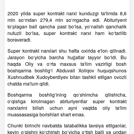
2020 yilda super kontrakt narxi kunduzgi ta'limda 8,6
mln so‘mdan 279,4 mln so‘mgacha edi. Abituriyent
to‘plagan ball qancha past bo‘lsa, yo‘nalish qanchalik
nufuzli bo‘lsa, super kontrakt narxi ham ko‘tarilib
boraveradi.
Super kontrakt narxlari shu hafta oxirida e'lon qilinadi.
Jarayon bo‘yicha barcha hujjatlar tayyor bo‘ldi. Bu
haqda Oliy va o‘rta maxsus ta'lim vazirligi bosh
boshqarma boshlig‘i Abduvali Xoliqov huquqshunos
Xushnudbek Xudoyberdiyev bilan tashkil etilgan ovozli
chatda ma'lum qildi.
Boshqarma boshlig‘ining qo‘shimcha qilishicha,
o‘qishga kirolmagan abituriyentlar super kontrakt
narxlarini bilish uchun ayni vaqtda oliy ta'lim
muassasasiga borishlari shart emas.
Chunki birinchi navbatda talabalikka tavsiya etilganlar,
keyin o‘qishni ko‘chirish bo‘yicha o‘tish balli va undan