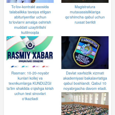
To‘lov-kontrakt asosida
Magistratura
talabalikka tavsiya etilgan
mutaxassisliklariga
abituriyentlar uchun
qo‘shimcha qabul uchun
to‘lovlarni amalga oshirish
ruxsat berildi
muddati uzaytirilishi
kutilmoqda
Rasman: 10-20-noyabr
Davlat xavfsizlik xizmati
kunlari kollej va
akademiyasi bakalavriatiga
texnikumlarga KUNDUZGI
qabul boshlandi. Qabul 10
taʼlim shaklida oʻqishga kirish
noyabrgacha davom etadi.
uchun test sinovlari
oʻtkaziladi