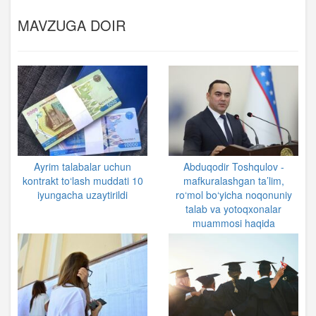
MAVZUGA DOIR
Ayrim talabalar uchun
Abduqodir Toshqulov -
kontrakt to‘lash muddati 10
mafkuralashgan ta’lim,
iyungacha uzaytirildi
ro‘mol bo‘yicha noqonuniy
talab va yotoqxonalar
muammosi haqida