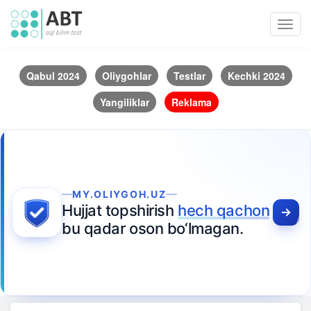
Toggl
navig
Qabul 2024
Oliygohlar
Testlar
Kechki 2024
Yangiliklar
Reklama
MY.OLIYGOH.UZ
Hujjat topshirish
hech qachon
bu qadar oson bo‘lmagan.