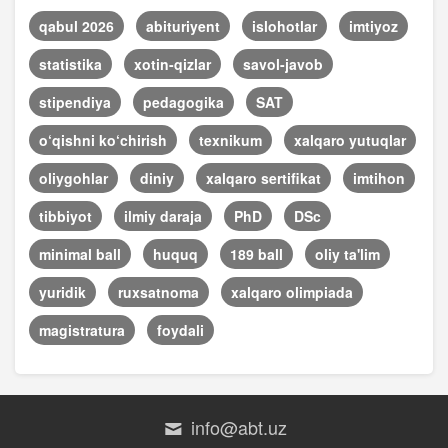
qabul 2026
abituriyent
islohotlar
imtiyoz
statistika
xotin-qizlar
savol-javob
stipendiya
pedagogika
SAT
o‘qishni ko‘chirish
texnikum
xalqaro yutuqlar
oliygohlar
diniy
xalqaro sertifikat
imtihon
tibbiyot
ilmiy daraja
PhD
DSc
minimal ball
huquq
189 ball
oliy ta'lim
yuridik
ruxsatnoma
xalqaro olimpiada
magistratura
foydali
info@abt.uz