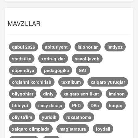
MAVZULAR
qabul 2026
abituriyent
islohotlar
imtiyoz
statistika
xotin-qizlar
savol-javob
stipendiya
pedagogika
SAT
o‘qishni ko‘chirish
texnikum
xalqaro yutuqlar
oliygohlar
diniy
xalqaro sertifikat
imtihon
tibbiyot
ilmiy daraja
PhD
DSc
huquq
oliy ta'lim
yuridik
ruxsatnoma
xalqaro olimpiada
magistratura
foydali