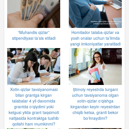
“Muhandis qizlar”
Homilador talaba-qizlar va
stipendiyasi ta’sis etiladi
yosh onalar uchun ta’limda
yangi imkoniyatlar yaratiladi
Xotin-qizlar tavsiyanomasi
Ijtimoiy reyestrda turgani
bilan grantga kirgan
uchun tavsiyanoma olgan
talabalar 4 yil davomida
xotin-qizlar o‘qishga
grantda o‘qiydimi yoki
kirgandan keyin reyestrdan
kelgusi yilda grant taqsimoti
chiqib ketsa, granti bekor
natijasida kontraktga tushib
bo‘lmaydimi?
qolishi ham mumkinmi?