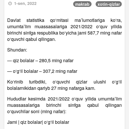
1-sen, 2022
maktab
xotin-qizlar
Davlat statistika qo‘mitasi ma’lumotlariga ko‘ra,
umumta’lim muassasalariga 2021/2022 o‘quv yilida
birinchi sinfga respublika bo‘yicha jami 587,7 ming nafar
o‘quvchi qabul qilingan.
Shundan:
— qiz bolalar – 280,5 ming nafar
— o‘g‘il bolalar – 307,2 ming nafar
Ko‘rinib turibdiki, o‘quvchi qizlar ulushi o‘g‘il
bolalarnikidan qariyb 27 ming nafarga kam.
Hududlar kesimda 2021/2022 o‘quv yilida umumta’lim
muassasalariga birinchi sinfga qabul qilingan
o‘quvchilar soni (ming nafar):
Jami | qiz bolalar| o‘g‘il bolalar