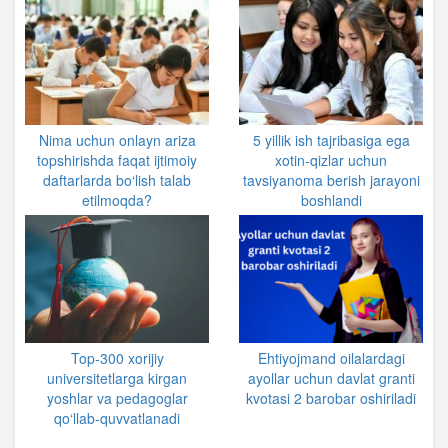
Nima uchun onlayn ariza
5 yillik ish tajribasiga ega
topshirishda faqat ijtimoiy
xotin-qizlar uchun
daftarlarda bo‘lish talab
tavsiyanoma berish jarayoni
etilmoqda?
boshlandi
Top-300 xorijiy
Ehtiyojmand oilalardagi
universitetlarga kirgan
ayollar uchun davlat granti
yoshlar va pedagoglar
kvotasi 2 barobar oshiriladi
qo‘llab-quvvatlanadi