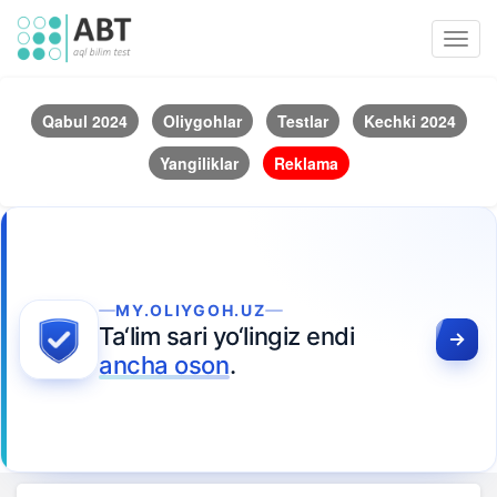
Toggl
navig
Qabul 2024
Oliygohlar
Testlar
Kechki 2024
Yangiliklar
Reklama
MY.OLIYGOH.UZ
Ta‘lim sari yo‘lingiz endi
ancha oson
.