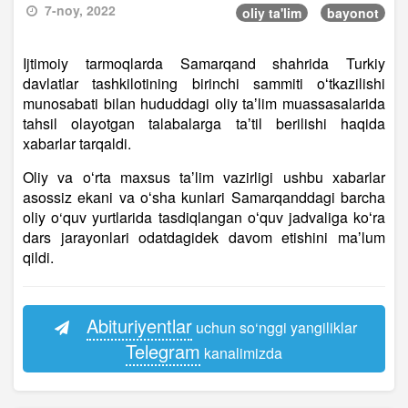
7-noy, 2022
oliy ta'lim
bayonot
Ijtimoiy tarmoqlarda Samarqand shahrida Turkiy
davlatlar tashkilotining birinchi sammiti oʻtkazilishi
munosabati bilan hududdagi oliy taʼlim muassasalarida
tahsil olayotgan talabalarga taʼtil berilishi haqida
xabarlar tarqaldi.
Oliy va oʻrta maxsus taʼlim vazirligi ushbu xabarlar
asossiz ekani va oʻsha kunlari Samarqanddagi barcha
oliy o‘quv yurtlarida tasdiqlangan oʻquv jadvaliga koʻra
dars jarayonlari odatdagidek davom etishini maʼlum
qildi.
Abituriyentlar
uchun so‘nggi yangiliklar
Telegram
kanalimizda