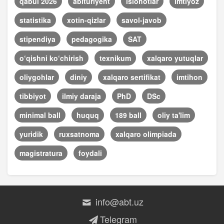
qabul 2026
abituriyent
islohotlar
imtiyoz
statistika
xotin-qizlar
savol-javob
stipendiya
pedagogika
SAT
o‘qishni ko‘chirish
texnikum
xalqaro yutuqlar
oliygohlar
diniy
xalqaro sertifikat
imtihon
tibbiyot
ilmiy daraja
PhD
DSc
minimal ball
huquq
189 ball
oliy ta'lim
yuridik
ruxsatnoma
xalqaro olimpiada
magistratura
foydali
info@abt.uz
Telegram