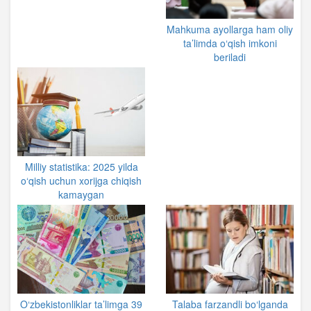
Mahkuma ayollarga ham oliy
ta’limda o‘qish imkoni
beriladi
Milliy statistika: 2025 yilda
o‘qish uchun xorijga chiqish
kamaygan
O‘zbekistonliklar ta’limga 39
Talaba farzandli bo‘lganda