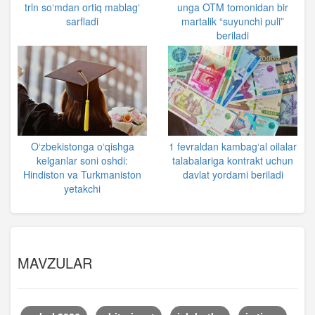
trln so‘mdan ortiq mablag‘
unga OTM tomonidan bir
sarfladi
martalik “suyunchi puli”
beriladi
O‘zbekistonga o‘qishga
1 fevraldan kambag‘al oilalar
kelganlar soni oshdi:
talabalariga kontrakt uchun
Hindiston va Turkmaniston
davlat yordami beriladi
yetakchi
MAVZULAR