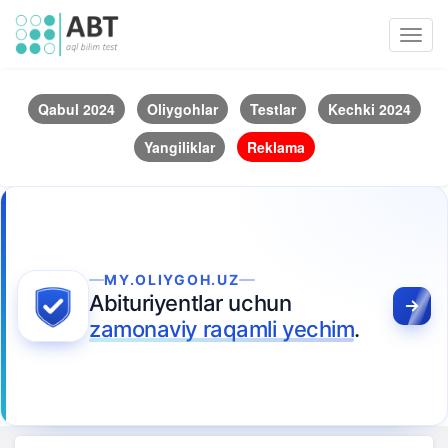
Toggl
navig
Qabul 2024
Oliygohlar
Testlar
Kechki 2024
Yangiliklar
Reklama
MY.OLIYGOH.UZ
Abituriyentlar uchun
zamonaviy raqamli yechim
.