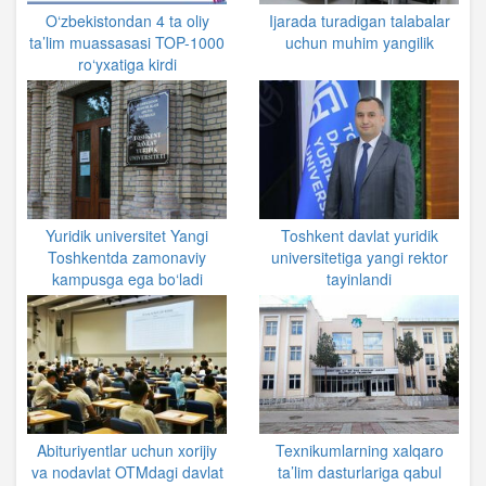
O‘zbekistondan 4 ta oliy
Ijarada turadigan talabalar
ta’lim muassasasi TOP-1000
uchun muhim yangilik
ro‘yxatiga kirdi
Yuridik universitet Yangi
Toshkent davlat yuridik
Toshkentda zamonaviy
universitetiga yangi rektor
kampusga ega bo‘ladi
tayinlandi
Abituriyentlar uchun xorijiy
Texnikumlarning xalqaro
va nodavlat OTMdagi davlat
ta’lim dasturlariga qabul