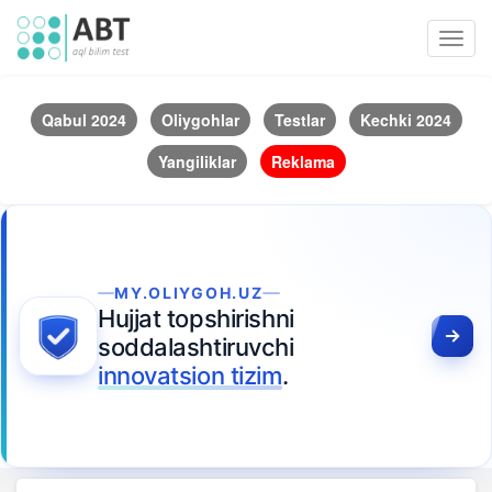
Toggl
navig
Qabul 2024
Oliygohlar
Testlar
Kechki 2024
Yangiliklar
Reklama
MY.OLIYGOH.UZ
Hujjat topshirishni
soddalashtiruvchi
innovatsion tizim
.