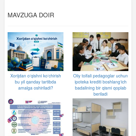
MAVZUGA DOIR
Xorijdan o‘qishni ko‘chirish
Oliy toifali pedagoglar uchun
bu yil qanday tartibda
ipoteka krediti boshlangʻich
amalga oshiriladi?
badalining bir qismi qoplab
beriladi