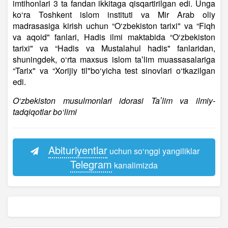
imtihonlari 3 ta fandan ikkitaga qisqartirilgan edi. Unga
ko‘ra Toshkent islom instituti va Mir Arab oliy
madrasasiga kirish uchun “O‘zbekiston tarixi" va “Fiqh
va aqoid" fanlari, Hadis ilmi maktabida “O‘zbekiston
tarixi" va “Hadis va Mustalahul hadis" fanlaridan,
shuningdek, o‘rta maxsus islom taʼlim muassasalariga
“Tarix" va “Xorijiy til"bo‘yicha test sinovlari o‘tkazilgan
edi.
O‘zbekiston musulmonlari idorasi Taʼlim va ilmiy-
tadqiqotlar bo‘limi
Abituriyentlar
uchun so‘nggi yangiliklar
Telegram
kanalimizda