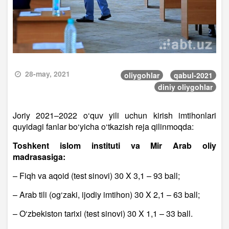
28-may, 2021
oliygohlar
qabul-2021
diniy oliygohlar
Joriy 2021–2022 o‘quv yili uchun kirish imtihonlari
quyidagi fanlar bo‘yicha o‘tkazish reja qilinmoqda:
Toshkent islom instituti va Mir Arab oliy
madrasasiga:
– Fiqh va aqoid (test sinovi) 30 X 3,1 – 93 ball;
– Arab tili (og‘zaki, ijodiy imtihon) 30 X 2,1 – 63 ball;
– O‘zbekiston tarixi (test sinovi) 30 X 1,1 – 33 ball.