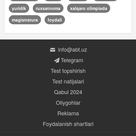
yuridik
ruxsatnoma
xalqaro olimpiada
magistratura
foydali
info@abt.uz
Telegram
Test topshirish
Test natijalari
Qabul 2024
Oliygohlar
Reklama
Foydalanish shartlari