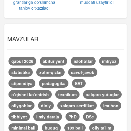
grantlariga qo‘shimcha
muddati uzaytirildi
tanlov o‘tkaziladi
MAVZULAR
qabul 2026
abituriyent
islohotlar
imtiyoz
statistika
xotin-qizlar
savol-javob
stipendiya
pedagogika
SAT
o‘qishni ko‘chirish
texnikum
xalqaro yutuqlar
oliygohlar
diniy
xalqaro sertifikat
imtihon
tibbiyot
ilmiy daraja
PhD
DSc
minimal ball
huquq
189 ball
oliy ta'lim