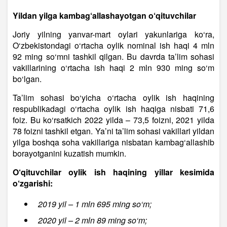
Yildan yilga kambag‘allashayotgan o‘qituvchilar
Joriy yilning yanvar-mart oylari yakunlariga ko‘ra,
O‘zbekistondagi o‘rtacha oylik nominal ish haqi 4 mln
92 ming so‘mni tashkil qilgan. Bu davrda ta’lim sohasi
vakillarining o‘rtacha ish haqi 2 mln 930 ming so‘m
bo‘lgan.
Ta’lim sohasi bo‘yicha o‘rtacha oylik ish haqining
respublikadagi o‘rtacha oylik ish haqiga nisbati 71,6
foiz. Bu ko‘rsatkich 2022 yilda – 73,5 foizni, 2021 yilda
78 foizni tashkil etgan. Ya’ni ta’lim sohasi vakillari yildan
yilga boshqa soha vakillariga nisbatan kambag‘allashib
borayotganini kuzatish mumkin.
O‘qituvchilar oylik ish haqining yillar kesimida
o‘zgarishi:
2019 yil – 1 mln 695 ming so‘m;
2020 yil – 2 mln 89 ming so‘m;