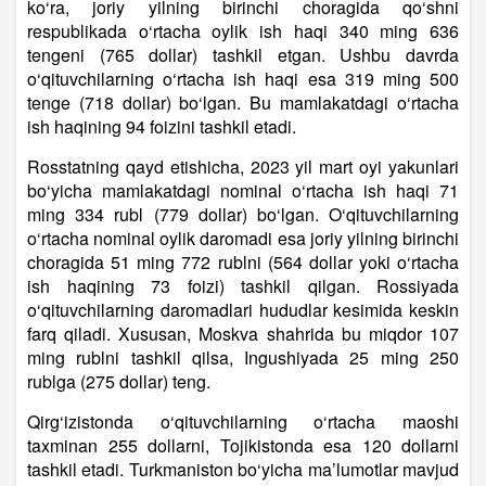
ko‘ra, joriy yilning birinchi choragida qo‘shni
respublikada o‘rtacha oylik ish haqi 340 ming 636
tengeni (765 dollar) tashkil etgan. Ushbu davrda
o‘qituvchilarning o‘rtacha ish haqi esa 319 ming 500
tenge (718 dollar) bo‘lgan. Bu mamlakatdagi o‘rtacha
ish haqining 94 foizini tashkil etadi.
Rosstatning qayd etishicha, 2023 yil mart oyi yakunlari
bo‘yicha mamlakatdagi nominal o‘rtacha ish haqi 71
ming 334 rubl (779 dollar) bo‘lgan. O‘qituvchilarning
o‘rtacha nominal oylik daromadi esa joriy yilning birinchi
choragida 51 ming 772 rublni (564 dollar yoki o‘rtacha
ish haqining 73 foizi) tashkil qilgan. Rossiyada
o‘qituvchilarning daromadlari hududlar kesimida keskin
farq qiladi. Xususan, Moskva shahrida bu miqdor 107
ming rublni tashkil qilsa, Ingushiyada 25 ming 250
rublga (275 dollar) teng.
Qirg‘izistonda o‘qituvchilarning o‘rtacha maoshi
taxminan 255 dollarni, Tojikistonda esa 120 dollarni
tashkil etadi. Turkmaniston bo‘yicha ma’lumotlar mavjud