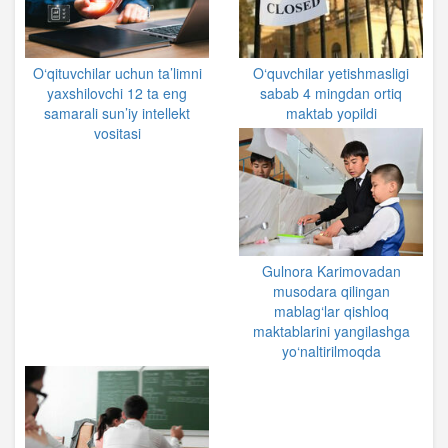
O‘qituvchilar uchun ta’limni
O‘quvchilar yetishmasligi
yaxshilovchi 12 ta eng
sabab 4 mingdan ortiq
samarali sun’iy intellekt
maktab yopildi
vositasi
Gulnora Karimovadan
musodara qilingan
mablag‘lar qishloq
maktablarini yangilashga
yo‘naltirilmoqda