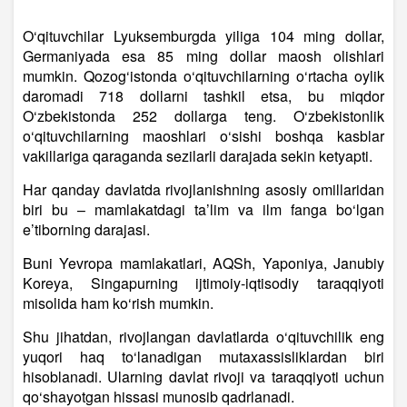
O‘qituvchilar Lyuksemburgda yiliga 104 ming dollar,
Germaniyada esa 85 ming dollar maosh olishlari
mumkin. Qozog‘istonda o‘qituvchilarning o‘rtacha oylik
daromadi 718 dollarni tashkil etsa, bu miqdor
O‘zbekistonda 252 dollarga teng. O‘zbekistonlik
o‘qituvchilarning maoshlari o‘sishi boshqa kasblar
vakillariga qaraganda sezilarli darajada sekin ketyapti.
Har qanday davlatda rivojlanishning asosiy omillaridan
biri bu – mamlakatdagi ta’lim va ilm fanga bo‘lgan
e’tiborning darajasi.
Buni Yevropa mamlakatlari, AQSh, Yaponiya, Janubiy
Koreya, Singapurning ijtimoiy-iqtisodiy taraqqiyoti
misolida ham ko‘rish mumkin.
Shu jihatdan, rivojlangan davlatlarda o‘qituvchilik eng
yuqori haq to‘lanadigan mutaxassisliklardan biri
hisoblanadi. Ularning davlat rivoji va taraqqiyoti uchun
qo‘shayotgan hissasi munosib qadrlanadi.