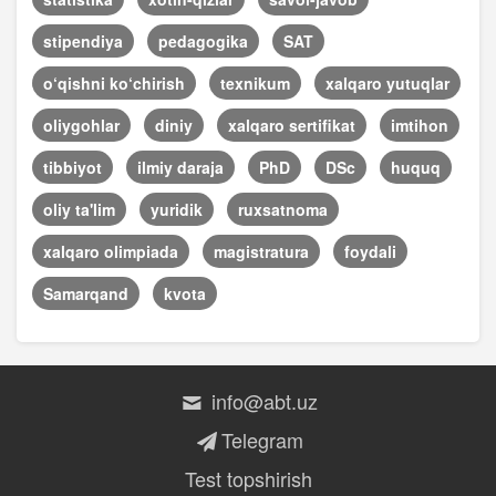
stipendiya
pedagogika
SAT
o‘qishni ko‘chirish
texnikum
xalqaro yutuqlar
oliygohlar
diniy
xalqaro sertifikat
imtihon
tibbiyot
ilmiy daraja
PhD
DSc
huquq
oliy ta'lim
yuridik
ruxsatnoma
xalqaro olimpiada
magistratura
foydali
Samarqand
kvota
info@abt.uz
Telegram
Test topshirish