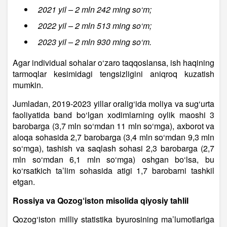
2021 yil – 2 mln 242 ming so‘m;
2022 yil – 2 mln 513 ming so‘m;
2023 yil – 2 mln 930 ming so‘m.
Agar individual sohalar o‘zaro taqqoslansa, ish haqining
tarmoqlar kesimidagi tengsizligini aniqroq kuzatish
mumkin.
Jumladan, 2019-2023 yillar oralig‘ida moliya va sug‘urta
faoliyatida band bo‘lgan xodimlarning oylik maoshi 3
barobarga (3,7 mln so‘mdan 11 mln so‘mga), axborot va
aloqa sohasida 2,7 barobarga (3,4 mln so‘mdan 9,3 mln
so‘mga), tashish va saqlash sohasi 2,3 barobarga (2,7
mln so‘mdan 6,1 mln so‘mga) oshgan bo‘lsa, bu
ko‘rsatkich ta’lim sohasida atigi 1,7 barobarni tashkil
etgan.
Rossiya va Qozog‘iston misolida qiyosiy tahlil
Qozog‘iston milliy statistika byurosining ma’lumotlariga