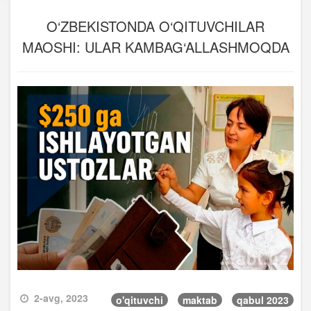
O‘ZBEKISTONDA O‘QITUVCHILAR
MAOSHI: ULAR KAMBAG‘ALLASHMOQDA
2-avg, 2023
o'qituvchi
maktab
qabul 2023