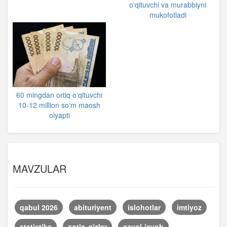
o‘qituvchi va murabbiyni
mukofotladi
60 mingdan ortiq o‘qituvchi
10-12 million so‘m maosh
olyapti
MAVZULAR
qabul 2026
abituriyent
islohotlar
imtiyoz
statistika
xotin-qizlar
savol-javob