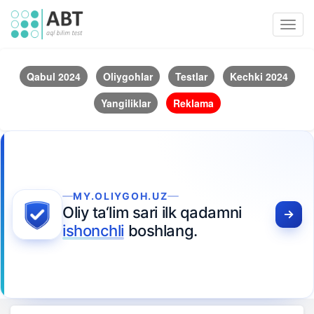
Toggl
navig
Qabul 2024
Oliygohlar
Testlar
Kechki 2024
Yangiliklar
Reklama
MY.OLIYGOH.UZ
Oliy ta‘lim sari ilk qadamni
ishonchli
boshlang.