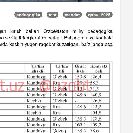
pedagogika
test
mandat
qabul 2025
an kirish ballari O‘zbekiston milliy pedagogika
cha sezilarli farqlarni ko‘rsatadi. Ballar grant va kontrakt
larda keskin yuqori raqobat kuzatilgan, ba’zilarida esa