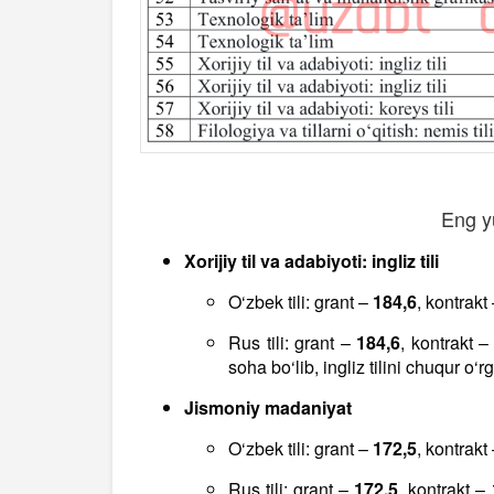
Eng yu
Xorijiy til va adabiyoti: ingliz tili
O‘zbek tili: grant –
184,6
, kontrakt
Rus tili: grant –
184,6
, kontrakt 
soha bo‘lib, ingliz tilini chuqur o‘
Jismoniy madaniyat
O‘zbek tili: grant –
172,5
, kontrakt
Rus tili: grant –
172,5
, kontrakt –