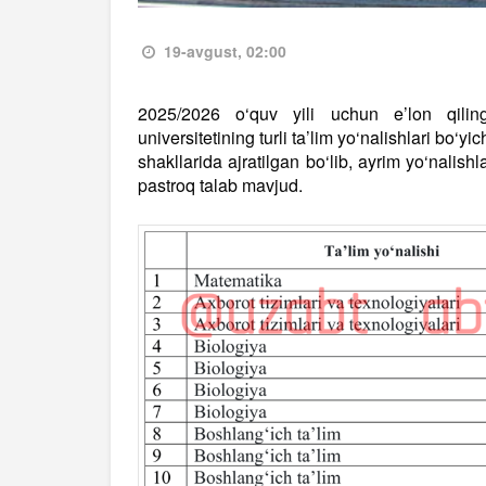
19-avgust, 02:00
2025/2026 o‘quv yili uchun e’lon qiling
universitetining turli ta’lim yo‘nalishlari bo‘yi
shakllarida ajratilgan bo‘lib, ayrim yo‘nalish
pastroq talab mavjud.