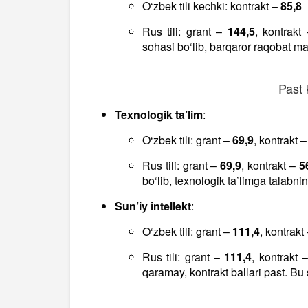
O‘zbek tili kechki: kontrakt –
85,8
Rus tili: grant –
144,5
, kontrakt
sohasi bo‘lib, barqaror raqobat ma
Past 
Texnologik ta’lim
:
O‘zbek tili: grant –
69,9
, kontrakt 
Rus tili: grant –
69,9
, kontrakt –
5
bo‘lib, texnologik ta’limga talabni
Sun’iy intellekt
:
O‘zbek tili: grant –
111,4
, kontrakt
Rus tili: grant –
111,4
, kontrakt 
qaramay, kontrakt ballari past. B