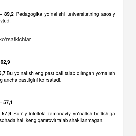
 –
89,2
Pedagogika yo‘nalishi universitetning asosiy
vjud.
ko‘rsatkichlar
–
62,9
6,7
Bu yo‘nalish eng past ball talab qilingan yo‘nalish
ng ancha pastligini ko‘rsatadi.
 –
57,1
–
57,9
Sun’iy intellekt zamonaviy yo‘nalish bo‘lishiga
u sohada hali keng qamrovli talab shakllanmagan.