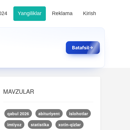
024
Yangiliklar
Reklama
Kirish
Batafsil
MAVZULAR
qabul 2026
abituriyent
islohotlar
imtiyoz
statistika
xotin-qizlar