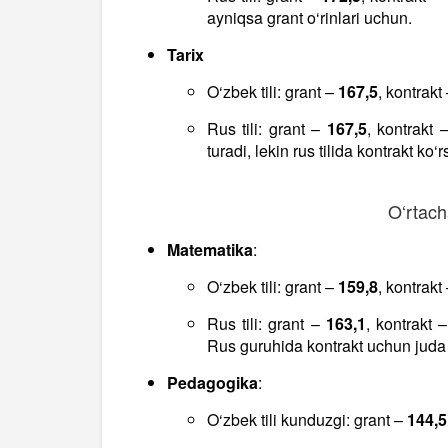
ayniqsa grant o‘rinlari uchun.
Tarix
O‘zbek tili: grant –
167,5
, kontrakt
Rus tili: grant –
167,5
, kontrakt 
turadi, lekin rus tilida kontrakt ko‘r
O‘rtach
Matematika
:
O‘zbek tili: grant –
159,8
, kontrakt
Rus tili: grant –
163,1
, kontrakt 
Rus guruhida kontrakt uchun juda 
Pedagogika
:
O‘zbek tili kunduzgi: grant –
144,5