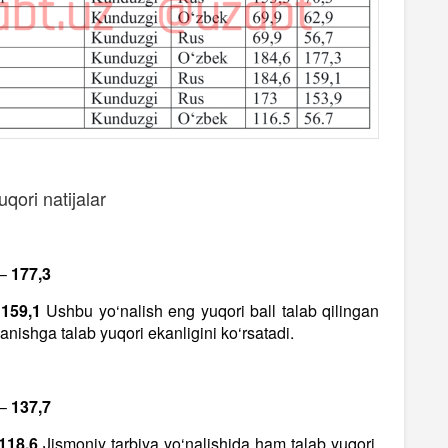
qori natijalar
 –
177,3
–
159,1
Ushbu yo‘nalish eng yuqori ball talab qilingan
rganishga talab yuqori ekanligini ko‘rsatadi.
 –
137,7
118,6
Jismoniy tarbiya yo‘nalishida ham talab yuqori,