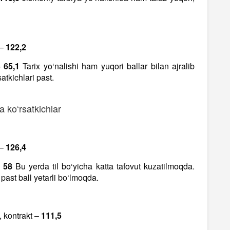
 –
122,2
–
65,1
Tarix yo‘nalishi ham yuqori ballar bilan ajralib
satkichlari past.
a ko‘rsatkichlar
 –
126,4
–
58
Bu yerda til bo‘yicha katta tafovut kuzatilmoqda.
past ball yetarli bo‘lmoqda.
, kontrakt –
111,5