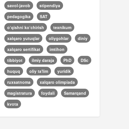
savol-javob
stipendiya
pedagogika
SAT
o‘qishni ko‘chirish
texnikum
xalqaro yutuqlar
oliygohlar
diniy
xalqaro sertifikat
imtihon
tibbiyot
ilmiy daraja
PhD
DSc
huquq
oliy ta'lim
yuridik
ruxsatnoma
xalqaro olimpiada
magistratura
foydali
Samarqand
kvota