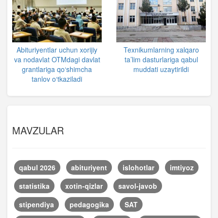
Abituriyentlar uchun xorijiy
Texnikumlarning xalqaro
va nodavlat OTMdagi davlat
ta’lim dasturlariga qabul
grantlariga qo‘shimcha
muddati uzaytirildi
tanlov o‘tkaziladi
MAVZULAR
qabul 2026
abituriyent
islohotlar
imtiyoz
statistika
xotin-qizlar
savol-javob
stipendiya
pedagogika
SAT