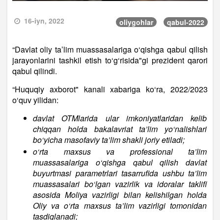
16-iyn, 2022
oliygohlar
qabul-2022
“Davlat oliy ta’lim muassasalariga o‘qishga qabul qilish
jarayonlarini tashkil etish to‘g‘risida"gi prezident qarori
qabul qilindi.
“Huquqiy axborot" kanali xabariga ko‘ra, 2022/2023
o‘quv yilidan:
davlat OTMlarida ular imkoniyatlaridan kelib
chiqqan holda bakalavriat ta’lim yo‘nalishlari
bo‘yicha masofaviy ta’lim shakli joriy etiladi;
o‘rta maxsus va professional ta’lim
muassasalariga o‘qishga qabul qilish davlat
buyurtmasi parametrlari tasarrufida ushbu ta’lim
muassasalari bo‘lgan vazirlik va idoralar taklifi
asosida Moliya vazirligi bilan kelishilgan holda
Oliy va o‘rta maxsus ta’lim vazirligi tomonidan
tasdiqlanadi;