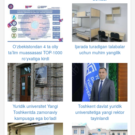
O‘zbekistondan 4 ta oliy
Ijarada turadigan talabalar
ta’lim muassasasi TOP-1000
uchun muhim yangilik
ro‘yxatiga kirdi
Yuridik universitet Yangi
Toshkent davlat yuridik
Toshkentda zamonaviy
universitetiga yangi rektor
kampusga ega bo‘ladi
tayinlandi