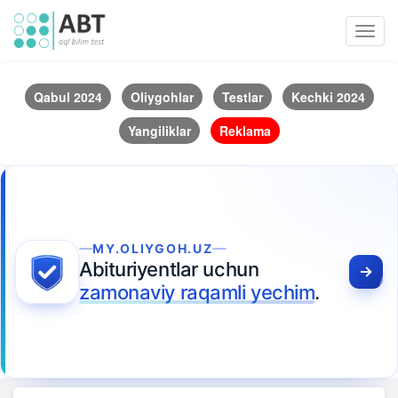
Toggl
navig
Qabul 2024
Oliygohlar
Testlar
Kechki 2024
Yangiliklar
Reklama
MY.OLIYGOH.UZ
Abituriyentlar uchun
zamonaviy raqamli yechim
.