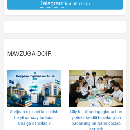
Telegram
kanalimizda
MAVZUGA DOIR
Xorijdan o‘qishni ko‘chirish
Oliy toifali pedagoglar uchun
bu yil qanday tartibda
ipoteka krediti boshlangʻich
amalga oshiriladi?
badalining bir qismi qoplab
beriladi