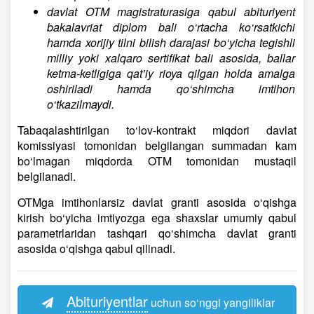
davlat OTM magistraturasiga qabul abituriyent
bakalavriat diplom bali o‘rtacha ko‘rsatkichi
hamda xorijiy tilni bilish darajasi bo‘yicha tegishli
milliy yoki xalqaro sertifikat bali asosida, ballar
ketma-ketligiga qat’iy rioya qilgan holda amalga
oshiriladi hamda qo‘shimcha imtihon
o‘tkazilmaydi.
Tabaqalashtirilgan to‘lov-kontrakt miqdori davlat
komissiyasi tomonidan belgilangan summadan kam
bo‘lmagan miqdorda OTM tomonidan mustaqil
belgilanadi.
OTMga imtihonlarsiz davlat granti asosida o‘qishga
kirish bo‘yicha imtiyozga ega shaxslar umumiy qabul
parametrlaridan tashqari qo‘shimcha davlat granti
asosida o‘qishga qabul qilinadi.
Abituriyentlar
uchun so‘nggi yangiliklar