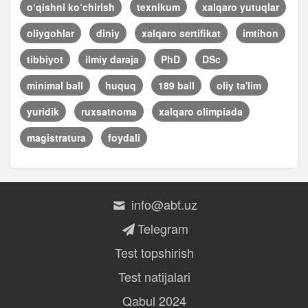
o‘qishni ko‘chirish
texnikum
xalqaro yutuqlar
oliygohlar
diniy
xalqaro sertifikat
imtihon
tibbiyot
ilmiy daraja
PhD
DSc
minimal ball
huquq
189 ball
oliy ta'lim
yuridik
ruxsatnoma
xalqaro olimpiada
magistratura
foydali
info@abt.uz
Telegram
Test topshirish
Test natijalari
Qabul 2024