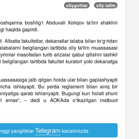
oliygohlar
oliy talim
boshqarma boshlig‘i Abduvali Xoliqov ta'lim shaklini
gi haqida gapirdi.
. Albatta fakultetlar, dekanatlar talaba bilan to‘g‘ridan
 talabalarni belgilangan tartibda oliy ta'lim muassasasi
yrimlar masofadan turib arizalar qabul qilishni tashkil
 belgilangan tartibda fakultet kuratori yoki dekanatga
muassasasiga jalb qilgan holda ular bilan gaplashyapti
yicha ishlayapti. Bu yerda reglament bilan aniq bir
niyatiga qarab ishlanyapti. Bugungi kun holati shuni
 xil emas", – dedi u AOKAda o‘tkazilgan matbuot
Telegram
nggi yangiliklar
kanalimizda