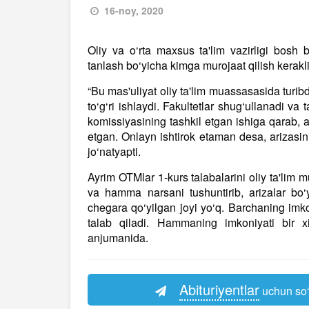
16-noy, 2020
Oliy va o‘rta maxsus ta'lim vazirligi bosh 
tanlash bo‘yicha kimga murojaat qilish kerakli
“Bu mas'uliyat oliy ta'lim muassasasida turibdi
to‘g‘ri ishlaydi. Fakultetlar shug‘ullanadi va
komissiyasining tashkil etgan ishiga qarab, a
etgan. Onlayn ishtirok etaman desa, arizasini
jo‘natyapti.
Ayrim OTMlar 1-kurs talabalarini oliy ta'lim 
va hamma narsani tushuntirib, arizalar bo‘
chegara qo‘yilgan joyi yo‘q. Barchaning imko
talab qiladi. Hammaning imkoniyati bir
anjumanida.
Abituriyentlar
uchun so‘