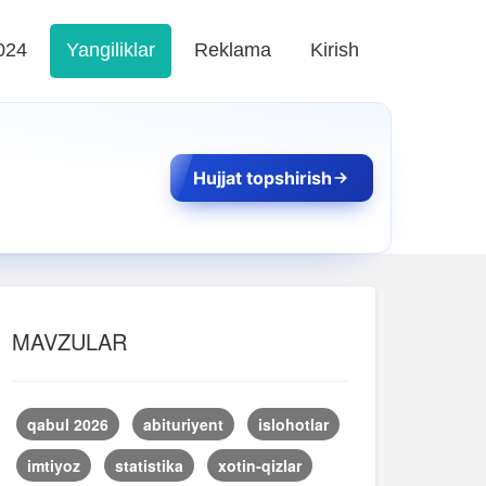
024
Yangiliklar
Reklama
Kirish
Hujjat topshirish
MAVZULAR
qabul 2026
abituriyent
islohotlar
imtiyoz
statistika
xotin-qizlar