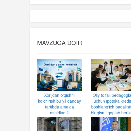
MAVZUGA DOIR
Xorijdan o‘qishni
Oliy toifali pedagogl
ko‘chirish bu yil qanday
uchun ipoteka kredit
tartibda amalga
boshlangʻich badalini
oshiriladi?
bir qismi qoplab beril