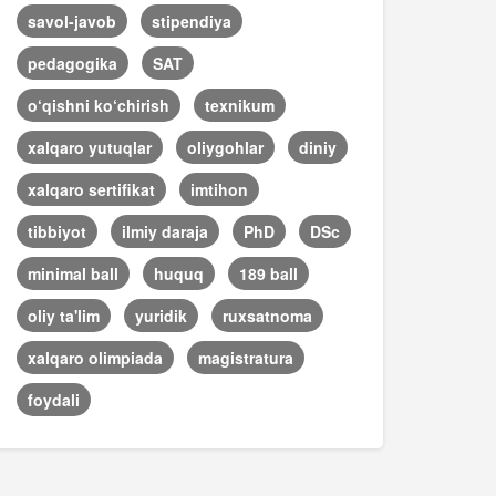
savol-javob
stipendiya
pedagogika
SAT
o‘qishni ko‘chirish
texnikum
xalqaro yutuqlar
oliygohlar
diniy
xalqaro sertifikat
imtihon
tibbiyot
ilmiy daraja
PhD
DSc
minimal ball
huquq
189 ball
oliy ta'lim
yuridik
ruxsatnoma
xalqaro olimpiada
magistratura
foydali