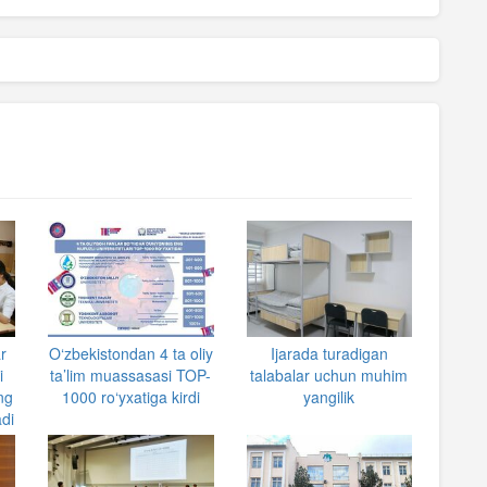
ar
O‘zbekistondan 4 ta oliy
Ijarada turadigan
i
ta’lim muassasasi TOP-
talabalar uchun muhim
ng
1000 ro‘yxatiga kirdi
yangilik
adi