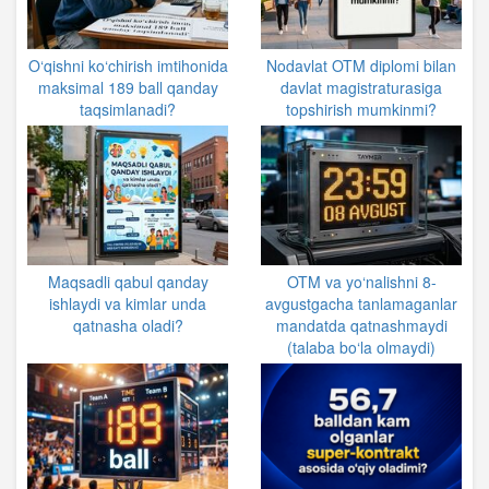
O‘qishni ko‘chirish imtihonida
Nodavlat OTM diplomi bilan
maksimal 189 ball qanday
davlat magistraturasiga
taqsimlanadi?
topshirish mumkinmi?
Maqsadli qabul qanday
OTM va yo‘nalishni 8-
ishlaydi va kimlar unda
avgustgacha tanlamaganlar
qatnasha oladi?
mandatda qatnashmaydi
(talaba bo‘la olmaydi)