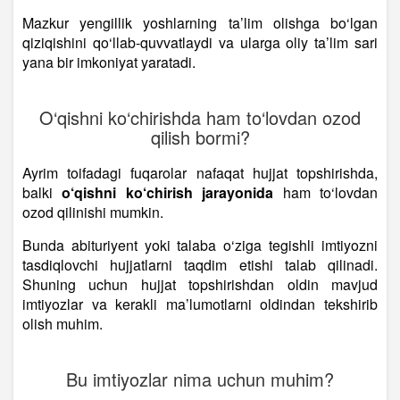
Mazkur yengillik yoshlarning ta’lim olishga bo‘lgan
qiziqishini qo‘llab-quvvatlaydi va ularga oliy ta’lim sari
yana bir imkoniyat yaratadi.
O‘qishni ko‘chirishda ham to‘lovdan ozod
qilish bormi?
Ayrim toifadagi fuqarolar nafaqat hujjat topshirishda,
balki
o‘qishni ko‘chirish jarayonida
ham to‘lovdan
ozod qilinishi mumkin.
Bunda abituriyent yoki talaba o‘ziga tegishli imtiyozni
tasdiqlovchi hujjatlarni taqdim etishi talab qilinadi.
Shuning uchun hujjat topshirishdan oldin mavjud
imtiyozlar va kerakli ma’lumotlarni oldindan tekshirib
olish muhim.
Bu imtiyozlar nima uchun muhim?