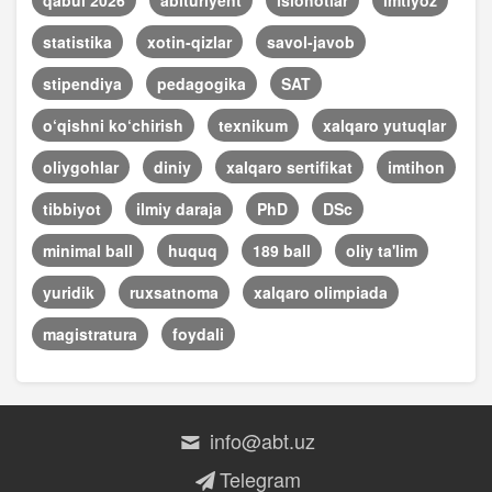
statistika
xotin-qizlar
savol-javob
stipendiya
pedagogika
SAT
o‘qishni ko‘chirish
texnikum
xalqaro yutuqlar
oliygohlar
diniy
xalqaro sertifikat
imtihon
tibbiyot
ilmiy daraja
PhD
DSc
minimal ball
huquq
189 ball
oliy ta'lim
yuridik
ruxsatnoma
xalqaro olimpiada
magistratura
foydali
info@abt.uz
Telegram