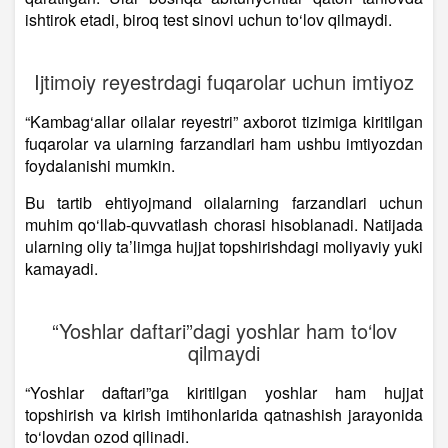
ishtirok etadi, biroq test sinovi uchun to‘lov qilmaydi.
Ijtimoiy reyestrdagi fuqarolar uchun imtiyoz
“Kambag‘allar oilalar reyestri” axborot tizimiga kiritilgan
fuqarolar va ularning farzandlari ham ushbu imtiyozdan
foydalanishi mumkin.
Bu tartib ehtiyojmand oilalarning farzandlari uchun
muhim qo‘llab-quvvatlash chorasi hisoblanadi. Natijada
ularning oliy ta’limga hujjat topshirishdagi moliyaviy yuki
kamayadi.
“Yoshlar daftari”dagi yoshlar ham to‘lov
qilmaydi
“Yoshlar daftari”ga kiritilgan yoshlar ham hujjat
topshirish va kirish imtihonlarida qatnashish jarayonida
to‘lovdan ozod qilinadi.