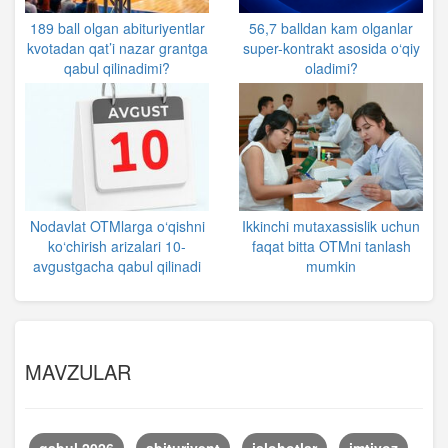
189 ball olgan abituriyentlar
56,7 balldan kam olganlar
kvotadan qat’i nazar grantga
super-kontrakt asosida o‘qiy
qabul qilinadimi?
oladimi?
Nodavlat OTMlarga o‘qishni
Ikkinchi mutaxassislik uchun
ko‘chirish arizalari 10-
faqat bitta OTMni tanlash
avgustgacha qabul qilinadi
mumkin
MAVZULAR
qabul 2026
abituriyent
islohotlar
imtiyoz