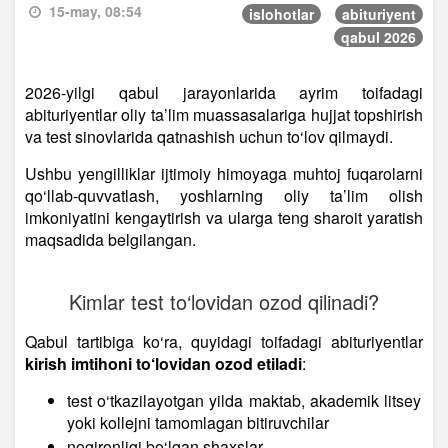
15-may, 08:54
islohotlar
abituriyent
qabul 2026
2026-yilgi qabul jarayonlarida ayrim toifadagi
abituriyentlar oliy ta’lim muassasalariga hujjat topshirish
va test sinovlarida qatnashish uchun to‘lov qilmaydi.
Ushbu yengilliklar ijtimoiy himoyaga muhtoj fuqarolarni
qo‘llab-quvvatlash, yoshlarning oliy ta’lim olish
imkoniyatini kengaytirish va ularga teng sharoit yaratish
maqsadida belgilangan.
Kimlar test to‘lovidan ozod qilinadi?
Qabul tartibiga ko‘ra, quyidagi toifadagi abituriyentlar
kirish imtihoni to‘lovidan ozod etiladi
:
test o‘tkazilayotgan yilda maktab, akademik litsey
yoki kollejni tamomlagan bitiruvchilar
nogironligi bo‘lgan shaxslar