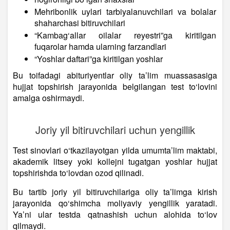
Mehribonlik uylari tarbiyalanuvchilari va bolalar
shaharchasi bitiruvchilari
“Kambag‘allar oilalar reyestri”ga kiritilgan
fuqarolar hamda ularning farzandlari
“Yoshlar daftari”ga kiritilgan yoshlar
Bu toifadagi abituriyentlar oliy ta’lim muassasasiga
hujjat topshirish jarayonida belgilangan test to‘lovini
amalga oshirmaydi.
Joriy yil bitiruvchilari uchun yengillik
Test sinovlari o‘tkazilayotgan yilda umumta’lim maktabi,
akademik litsey yoki kollejni tugatgan yoshlar hujjat
topshirishda to‘lovdan ozod qilinadi.
Bu tartib joriy yil bitiruvchilariga oliy ta’limga kirish
jarayonida qo‘shimcha moliyaviy yengillik yaratadi.
Ya’ni ular testda qatnashish uchun alohida to‘lov
qilmaydi.