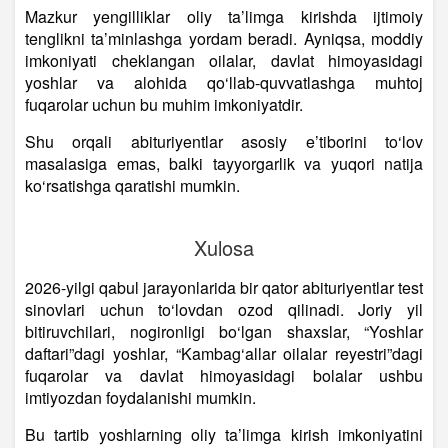
Mazkur yengilliklar oliy ta’limga kirishda ijtimoiy
tenglikni ta’minlashga yordam beradi. Ayniqsa, moddiy
imkoniyati cheklangan oilalar, davlat himoyasidagi
yoshlar va alohida qo‘llab-quvvatlashga muhtoj
fuqarolar uchun bu muhim imkoniyatdir.
Shu orqali abituriyentlar asosiy e’tiborini to‘lov
masalasiga emas, balki tayyorgarlik va yuqori natija
ko‘rsatishga qaratishi mumkin.
Xulosa
2026-yilgi qabul jarayonlarida bir qator abituriyentlar test
sinovlari uchun to‘lovdan ozod qilinadi. Joriy yil
bitiruvchilari, nogironligi bo‘lgan shaxslar, “Yoshlar
daftari”dagi yoshlar, “Kambag‘allar oilalar reyestri”dagi
fuqarolar va davlat himoyasidagi bolalar ushbu
imtiyozdan foydalanishi mumkin.
Bu tartib yoshlarning oliy ta’limga kirish imkoniyatini