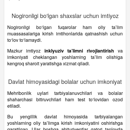
Nogironligi bo‘lgan shaxslar uchun imtiyoz
Nogironligi bo‘lgan fuqarolar ham oliy ta’lim
muassasalariga kirish imtihonlarida qatnashish uchun
to‘lov to‘lamaydi.
Mazkur imtiyoz
inklyuziv ta’limni rivojlantirish
va
imkoniyati cheklangan yoshlarning ta’lim olishiga
kengroq sharoit yaratishga xizmat qiladi.
Davlat himoyasidagi bolalar uchun imkoniyat
Mehribonlik uylari tarbiyalanuvchilari va bolalar
shaharchasi bitiruvchilari ham test to‘lovidan ozod
etiladi.
Bu yengillik davlat himoyasida tarbiyalangan
yoshlarning oliy ta’limga kirish imkoniyatini oshirishga
qaratilgan. Ular boshqa abituriyentlar qatori tanlovda