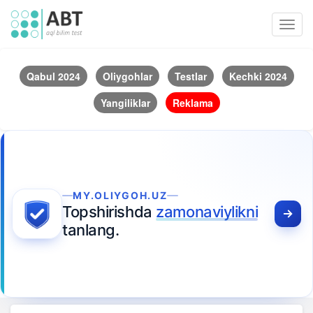
Toggl
navig
Qabul 2024
Oliygohlar
Testlar
Kechki 2024
Yangiliklar
Reklama
MY.OLIYGOH.UZ
Topshirishda
zamonaviylikni
tanlang.