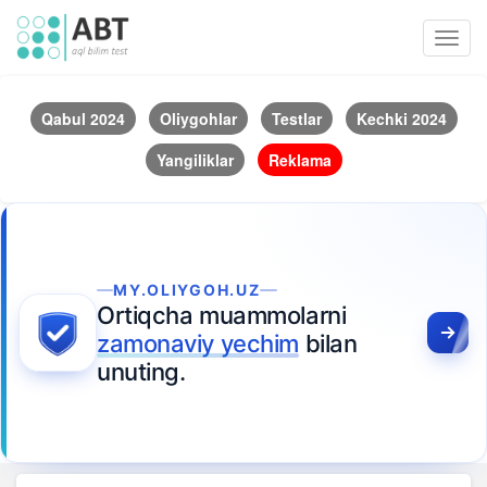
Toggl
navig
Qabul 2024
Oliygohlar
Testlar
Kechki 2024
Yangiliklar
Reklama
MY.OLIYGOH.UZ
Ortiqcha muammolarni
zamonaviy yechim
bilan
unuting.