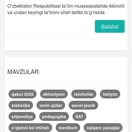
O‘zbekiston Respublikasi ta’lim muassasalarida ikkinchi
va undan keyingi ta’limni olish tartibi to‘g‘risida
Batafsil
MAVZULAR
qabul 2026
abituriyent
islohotlar
imtiyoz
statistika
xotin-qizlar
savol-javob
stipendiya
pedagogika
SAT
o‘qishni ko‘chirish
texnikum
xalqaro yutuqlar