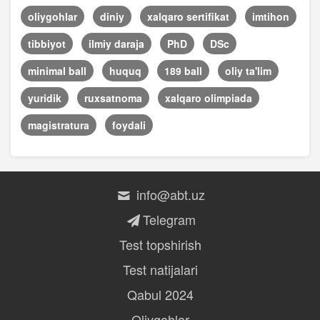
oliygohlar
diniy
xalqaro sertifikat
imtihon
tibbiyot
ilmiy daraja
PhD
DSc
minimal ball
huquq
189 ball
oliy ta'lim
yuridik
ruxsatnoma
xalqaro olimpiada
magistratura
foydali
info@abt.uz
Telegram
Test topshirish
Test natijalari
Qabul 2024
Oliygohlar