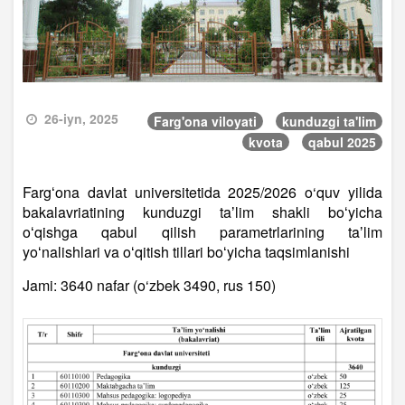
26-iyn, 2025
Farg'ona viloyati
kunduzgi ta'lim
kvota
qabul 2025
Fargʻona davlat universitetida 2025/2026 o‘quv yilida
bakalavriatining kunduzgi taʼlim shakli boʻyicha
oʻqishga qabul qilish parametrlarining taʼlim
yoʻnalishlari va oʻqitish tillari boʻyicha taqsimlanishi
Jami: 3640 nafar (o‘zbek 3490, rus 150)