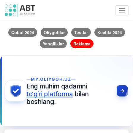
Toggl
navig
Qabul 2024
Oliygohlar
Testlar
Kechki 2024
Yangiliklar
Reklama
MY.OLIYGOH.UZ
Eng muhim qadamni
to‘g‘ri platforma
bilan
boshlang.