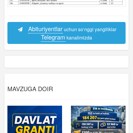
Abituriyentlar
uchun so‘nggi yangiliklar
Telegram
kanalimizda
MAVZUGA DOIR