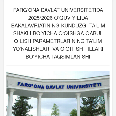
FARGʻONA DAVLAT UNIVERSITETIDA
2025/2026 O‘QUV YILIDA
BAKALAVRIATINING KUNDUZGI TAʼLIM
SHAKLI BOʻYICHA OʻQISHGA QABUL
QILISH PARAMETRLARINING TAʼLIM
YOʻNALISHLARI VA OʻQITISH TILLARI
BOʻYICHA TAQSIMLANISHI