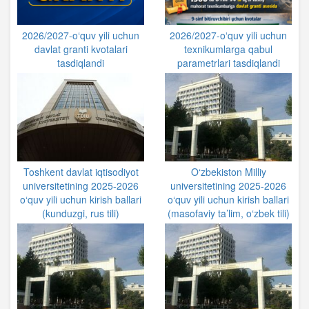
2026/2027-o‘quv yili uchun
2026/2027-oʻquv yili uchun
davlat granti kvotalari
texnikumlarga qabul
tasdiqlandi
parametrlari tasdiqlandi
Toshkent davlat iqtisodiyot
O‘zbekiston Milliy
universitetining 2025-2026
universitetining 2025-2026
o‘quv yili uchun kirish ballari
o‘quv yili uchun kirish ballari
(kunduzgi, rus tili)
(masofaviy ta’lim, o‘zbek tili)