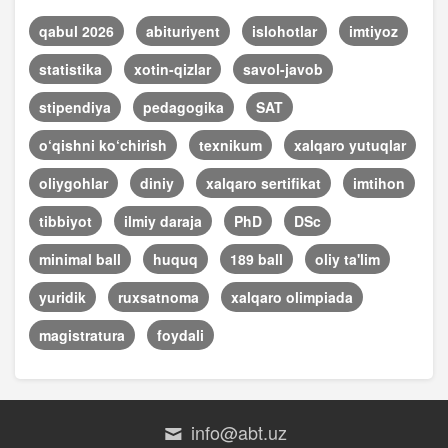
qabul 2026
abituriyent
islohotlar
imtiyoz
statistika
xotin-qizlar
savol-javob
stipendiya
pedagogika
SAT
o‘qishni ko‘chirish
texnikum
xalqaro yutuqlar
oliygohlar
diniy
xalqaro sertifikat
imtihon
tibbiyot
ilmiy daraja
PhD
DSc
minimal ball
huquq
189 ball
oliy ta'lim
yuridik
ruxsatnoma
xalqaro olimpiada
magistratura
foydali
info@abt.uz