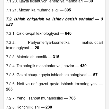
7.1.20. Qayta tiklanuvchi energiya manbalari —
30
7.1.21. Mexanika muhandisligi —
395
7.2. Ishlab chiqarish va ishlov berish sohalari — 3
523
7.2.1. Oziq-ovqat texnologiyasi —
640
7.2.2. Parfyumeriya-kosmetika mahsulotlari
texnologiyasi —
20
7.2.3. Materialshunoslik —
315
7.2.4. Texnologik mashinalar va jihozlar —
430
7.2.5. Gazni chuqur qayta ishlash texnologiyasi —
57
7.2.6. Neft va neft-gazni qayta ishlash texnologiyasi —
285
7.2.7. Yengil sanoat muhandisligi —
705
7.2.8. Konchilik ishi —
230