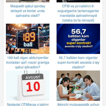
Maqsadli qabul qanday
OTM va yo‘nalishni 8-
ishlaydi va kimlar unda
avgustgacha tanlamaganlar
qatnasha oladi?
mandatda qatnashmaydi
(talaba bo‘la olmaydi)
189 ball olgan abituriyentlar
56,7 balldan kam olganlar
kvotadan qat’i nazar grantga
super-kontrakt asosida o‘qiy
qabul qilinadimi?
oladimi?
Nodavlat OTMlarga o‘qishni
Ikkinchi mutaxassislik uchun