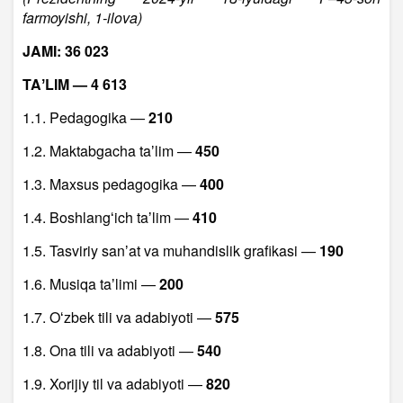
farmoyishi, 1-ilova)
JAMI: 36 023
TAʼLIM — 4 613
1.1. Pedagogika —
210
1.2. Maktabgacha taʼlim —
450
1.3. Maxsus pedagogika —
400
1.4. Boshlangʻich taʼlim —
410
1.5. Tasviriy sanʼat va muhandislik grafikasi —
190
1.6. Musiqa taʼlimi —
200
1.7. Oʻzbek tili va adabiyoti —
575
1.8. Ona tili va adabiyoti —
540
1.9. Xorijiy til va adabiyoti —
820