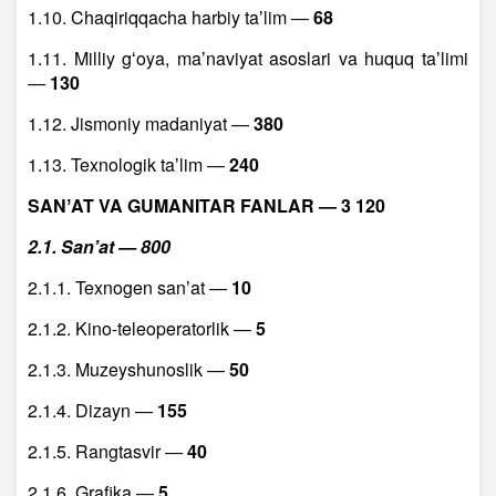
1.10. Chaqiriqqacha harbiy taʼlim —
68
1.11. Milliy gʻoya, maʼnaviyat asoslari va huquq taʼlimi
—
130
1.12. Jismoniy madaniyat —
380
1.13. Texnologik taʼlim —
240
SANʼAT VA GUMANITAR FANLAR — 3 120
2.1. Sanʼat — 800
2.1.1. Texnogen sanʼat —
10
2.1.2. Kino-teleoperatorlik —
5
2.1.3. Muzeyshunoslik —
50
2.1.4. Dizayn —
155
2.1.5. Rangtasvir —
40
2.1.6. Grafika —
5