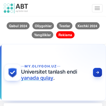
Toggl
navig
Qabul 2024
Oliygohlar
Testlar
Kechki 2024
Yangiliklar
Reklama
MY.OLIYGOH.UZ
Universitet tanlash endi
yanada qulay
.