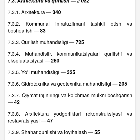
7.3. Arxitektura va qurilish — 2 082
7.3.1. Arxitektura —
340
7.3.2. Kommunal infratuzilmani tashkil etish va
boshqarish —
83
7.3.3. Qurilish muhandisligi —
725
7.3.4. Muhandislik kommunikatsiyalari qurilishi va
ekspluatatsiyasi —
260
7.3.5. Yoʻl muhandisligi —
325
7.3.6. Gidrotexnika va geotexnika muhandisligi —
205
7.3.7. Qiymat injiniringi va koʻchmas mulkni boshqarish
—
42
7.3.8. Arxitektura yodgorliklari rekonstruksiyasi va
restavratsiyasi —
47
7.3.9. Shahar qurilishi va loyihalash —
55