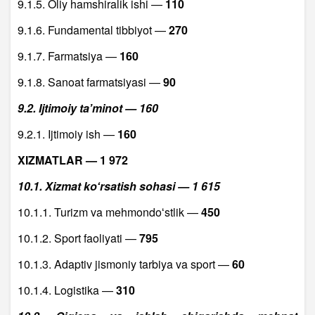
9.1.5. Oliy hamshiralik ishi —
110
9.1.6. Fundamental tibbiyot —
270
9.1.7. Farmatsiya —
160
9.1.8. Sanoat farmatsiyasi —
90
9.2. Ijtimoiy taʼminot — 160
9.2.1. Ijtimoiy ish —
160
XIZMATLAR — 1 972
10.1. Xizmat koʻrsatish sohasi — 1 615
10.1.1. Turizm va mehmondoʻstlik —
450
10.1.2. Sport faoliyati —
795
10.1.3. Adaptiv jismoniy tarbiya va sport —
60
10.1.4. Logistika —
310