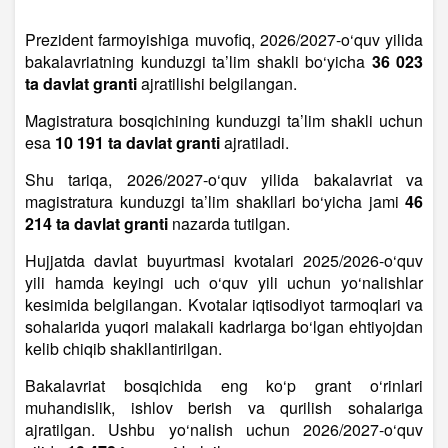
Prezident farmoyishiga muvofiq, 2026/2027-o‘quv yilida
bakalavriatning kunduzgi ta’lim shakli bo‘yicha
36 023
ta davlat granti
ajratilishi belgilangan.
Magistratura bosqichining kunduzgi ta’lim shakli uchun
esa
10 191 ta davlat granti
ajratiladi.
Shu tariqa, 2026/2027-o‘quv yilida bakalavriat va
magistratura kunduzgi ta’lim shakllari bo‘yicha jami
46
214 ta davlat granti
nazarda tutilgan.
Hujjatda davlat buyurtmasi kvotalari 2025/2026-o‘quv
yili hamda keyingi uch o‘quv yili uchun yo‘nalishlar
kesimida belgilangan. Kvotalar iqtisodiyot tarmoqlari va
sohalarida yuqori malakali kadrlarga bo‘lgan ehtiyojdan
kelib chiqib shakllantirilgan.
Bakalavriat bosqichida eng ko‘p grant o‘rinlari
muhandislik, ishlov berish va qurilish sohalariga
ajratilgan. Ushbu yo‘nalish uchun 2026/2027-o‘quv