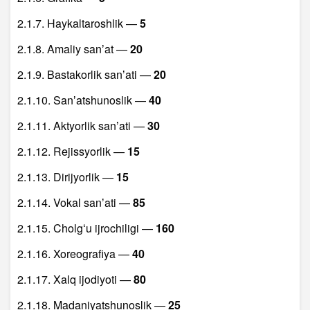
2.1.7. Haykaltaroshlik —
5
2.1.8. Amaliy sanʼat —
20
2.1.9. Bastakorlik sanʼati —
20
2.1.10. Sanʼatshunoslik —
40
2.1.11. Aktyorlik sanʼati —
30
2.1.12. Rejissyorlik —
15
2.1.13. Dirijyorlik —
15
2.1.14. Vokal sanʼati —
85
2.1.15. Cholgʻu ijrochiligi —
160
2.1.16. Xoreografiya —
40
2.1.17. Xalq ijodiyoti —
80
2.1.18. Madaniyatshunoslik —
25