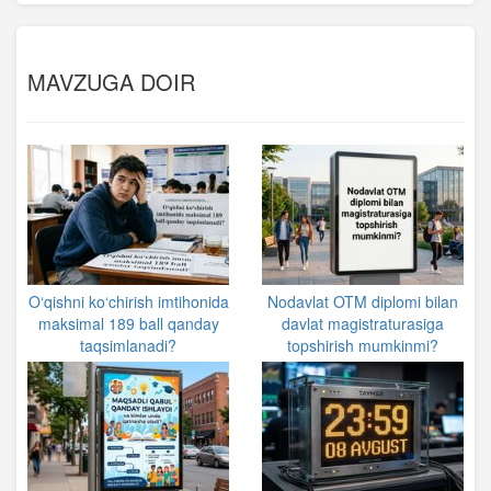
MAVZUGA DOIR
O‘qishni ko‘chirish imtihonida
Nodavlat OTM diplomi bilan
maksimal 189 ball qanday
davlat magistraturasiga
taqsimlanadi?
topshirish mumkinmi?