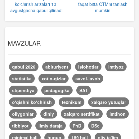
ko‘chirish arizalari 10-
faqat bitta OTMni tanlash
avgustgacha qabul qilinadi
mumkin
MAVZULAR
qabul 2026
abituriyent
islohotlar
imtiyoz
statistika
xotin-qizlar
savol-javob
stipendiya
pedagogika
SAT
o‘qishni ko‘chirish
texnikum
xalqaro yutuqlar
oliygohlar
diniy
xalqaro sertifikat
imtihon
tibbiyot
ilmiy daraja
PhD
DSc
minimal ball
huquq
189 ball
oliy ta'lim