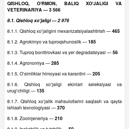
QISHLOQ, OʻRMON, BALIQ XOʻJALIGI VA
VETERINARIYA — 3 566
8.1. Qishloq xoʻjaligi — 2 976
8.1.1. Qishloq xoʻjaligini mexanizatsiyalashtirish —
465
8.1.2. Agrokimyo va tuproqshunoslik —
185
8.1.3. Tuproq bonitirovkasi va yer degradatsiyasi —
56
8.1.4. Agronomiya —
285
8.1.5. Oʻsimliklar himoyasi va karantini —
205
8.1.6. Qishloq xoʻjaligi ekinlari seleksiyasi va
urugʻchiligi —
135
8.1.7. Qishloq xoʻjalik mahsulotlarini saqlash va qayta
ishlash texnologiyasi —
370
8.1.8. Zooinjeneriya —
210
8.1.9. Ipakchilik va tutchilik —
50