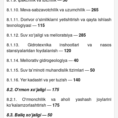
8.1.10. Meva-sabzavotchilik va uzumchilik —
265
8.1.11. Dorivor oʻsimliklarni yetishtirish va qayta ishlash
texnologiyasi —
115
8.1.12. Suv xoʻjaligi va melioratsiya —
285
8.1.13. Gidrotexnika inshootlari va nasos
stansiyalaridan foydalanish —
120
8.1.14. Meliorativ gidrogeologiya —
40
8.1.15. Suv taʼminoti muhandislik tizimlari —
50
8.1.16. Yer kadastri va yer tuzish —
140
8.2. Oʻrmon xoʻjaligi — 175
8.2.1. Oʻrmonchilik va aholi yashash joylarini
koʻkalamzorlashtirish —
175
8.3. Baliq xoʻjaligi — 50