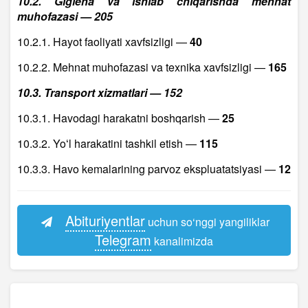
10.2. Gigiena va ishlab chiqarishda mehnat
muhofazasi — 205
10.2.1. Hayot faoliyati xavfsizligi —
40
10.2.2. Mehnat muhofazasi va texnika xavfsizligi —
165
10.3. Transport xizmatlari — 152
10.3.1. Havodagi harakatni boshqarish —
25
10.3.2. Yoʻl harakatini tashkil etish —
115
10.3.3. Havo kemalarining parvoz ekspluatatsiyasi —
12
Abituriyentlar
uchun so‘nggi yangiliklar
Telegram
kanalimizda