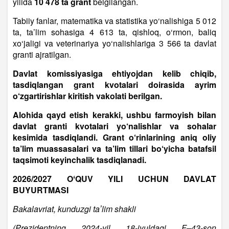
yilida
10 478 ta grant
belgilangan.
Tabiiy fanlar, matematika va statistika yo‘nalishiga 5 012
ta, ta’lim sohasiga 4 613 ta, qishloq, o‘rmon, baliq
xo‘jaligi va veterinariya yo‘nalishlariga 3 566 ta davlat
granti ajratilgan.
Davlat komissiyasiga ehtiyojdan kelib chiqib,
tasdiqlangan grant kvotalari doirasida ayrim
o‘zgartirishlar kiritish vakolati berilgan.
Alohida qayd etish kerakki, ushbu farmoyish bilan
davlat granti kvotalari yo‘nalishlar va sohalar
kesimida tasdiqlandi. Grant o‘rinlarining aniq oliy
ta’lim muassasalari va ta’lim tillari bo‘yicha batafsil
taqsimoti keyinchalik tasdiqlanadi.
2026/2027 OʻQUV YILI UCHUN DAVLAT
BUYURTMASI
Bakalavriat, kunduzgi taʼlim shakli
(Prezidentning 2024-yil 18-iyuldagi F–43-son