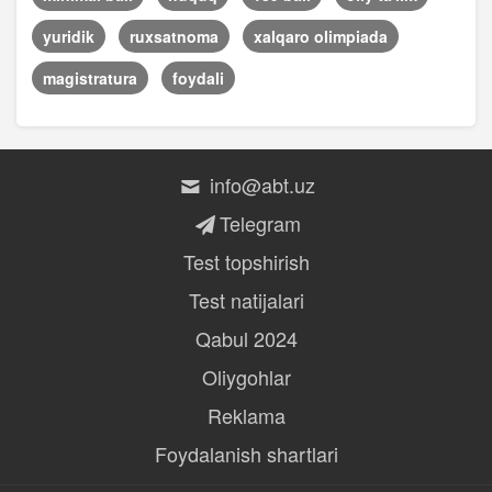
yuridik
ruxsatnoma
xalqaro olimpiada
magistratura
foydali
info@abt.uz
Telegram
Test topshirish
Test natijalari
Qabul 2024
Oliygohlar
Reklama
Foydalanish shartlari