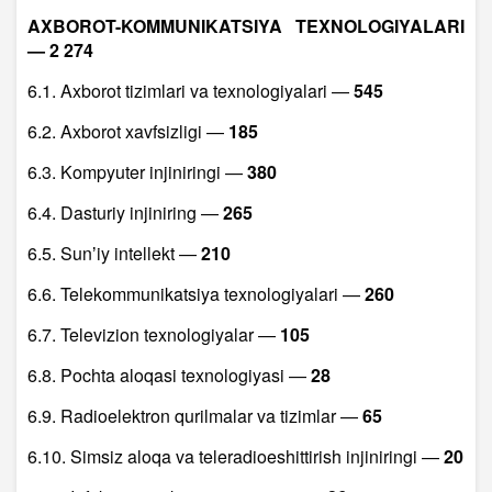
AXBOROT-KOMMUNIKATSIYA TEXNOLOGIYALARI
— 2 274
6.1. Axborot tizimlari va texnologiyalari —
545
6.2. Axborot xavfsizligi —
185
6.3. Kompyuter injiniringi —
380
6.4. Dasturiy injiniring —
265
6.5. Sunʼiy intellekt —
210
6.6. Telekommunikatsiya texnologiyalari —
260
6.7. Televizion texnologiyalar —
105
6.8. Pochta aloqasi texnologiyasi —
28
6.9. Radioelektron qurilmalar va tizimlar —
65
6.10. Simsiz aloqa va teleradioeshittirish injiniringi —
20