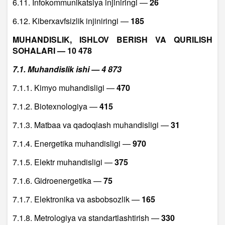
6.11. Infokommunikatsiya injiniringi —
26
6.12. Kiberxavfsizlik injiniringi —
185
MUHANDISLIK, ISHLOV BERISH VA QURILISH
SOHALARI — 10 478
7.1. Muhandislik ishi — 4 873
7.1.1. Kimyo muhandisligi —
470
7.1.2. Biotexnologiya —
415
7.1.3. Matbaa va qadoqlash muhandisligi —
31
7.1.4. Energetika muhandisligi —
970
7.1.5. Elektr muhandisligi —
375
7.1.6. Gidroenergetika —
75
7.1.7. Elektronika va asbobsozlik —
165
7.1.8. Metrologiya va standartlashtirish —
330