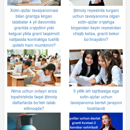
Xotin-qizlar tavsiyanomasi
Ijtimoiy reyestrda turgani
bilan grantga kirgan
uchun tavsiyanoma olgan
talabalar 4 yil davomida
xotin-qizlar o‘qishga
grantda o‘qiydimi yoki
kirgandan keyin reyestrdan
kelgusi yilda grant taqsimoti
chiqib ketsa, granti bekor
natijasida kontraktga tushib
bo‘lmaydimi?
qolishi ham mumkinmi?
Nima uchun onlayn ariza
5 yillik ish tajribasiga ega
topshirishda faqat ijtimoiy
xotin-qizlar uchun
daftarlarda bo‘lish talab
tavsiyanoma berish jarayoni
etilmoqda?
boshlandi