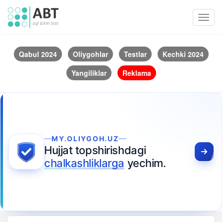
Toggl
navig
Qabul 2024
Oliygohlar
Testlar
Kechki 2024
Yangiliklar
Reklama
MY.OLIYGOH.UZ
Hujjat topshirishdagi
chalkashliklarga
yechim.