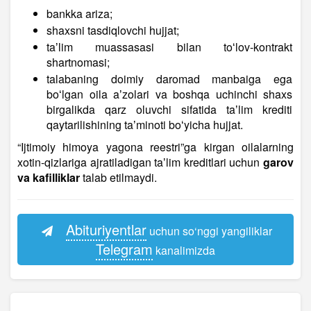
bankka ariza;
shaxsni tasdiqlovchi hujjat;
taʼlim muassasasi bilan toʻlov-kontrakt
shartnomasi;
talabaning doimiy daromad manbaiga ega
boʻlgan oila aʼzolari va boshqa uchinchi shaxs
birgalikda qarz oluvchi sifatida taʼlim krediti
qaytarilishining taʼminoti boʻyicha hujjat.
“Ijtimoiy himoya yagona reestri”ga kirgan oilalarning
xotin-qizlariga ajratiladigan taʼlim kreditlari uchun
garov
va kafilliklar
talab etilmaydi.
Abituriyentlar
uchun so‘nggi yangiliklar
Telegram
kanalimizda