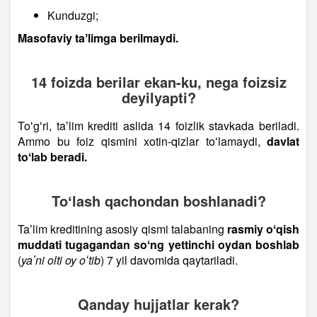
Kunduzgi;
Masofaviy taʼlimga berilmaydi.
14 foizda berilar ekan-ku, nega foizsiz
deyilyapti?
Toʻgʻri, taʼlim krediti aslida 14 foizlik stavkada beriladi.
Ammo bu foiz qismini xotin-qizlar toʻlamaydi,
davlat
toʻlab beradi.
Toʻlash qachondan boshlanadi?
Taʼlim kreditining asosiy qismi talabaning
rasmiy oʻqish
muddati tugagandan soʻng yettinchi oydan boshlab
(
yaʼni olti oy oʻtib
) 7 yil davomida qaytariladi.
Qanday hujjatlar kerak?