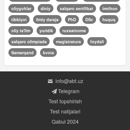
oliygohlar
diniy
xalqaro sertifikat
imtihon
tibbiyot
ilmiy daraja
PhD
DSc
huquq
oliy ta'lim
yuridik
ruxsatnoma
xalqaro olimpiada
magistratura
foydali
Samarqand
kvota
info@abt.uz
Telegram
Test topshirish
Test natijalari
Qabul 2024