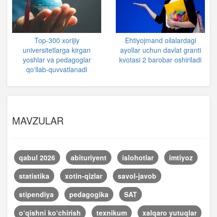
Top-300 xorijiy
Ehtiyojmand oilalardagi
universitetlarga kirgan
ayollar uchun davlat granti
yoshlar va pedagoglar
kvotasi 2 barobar oshiriladi
qo‘llab-quvvatlanadi
MAVZULAR
qabul 2026
abituriyent
islohotlar
imtiyoz
statistika
xotin-qizlar
savol-javob
stipendiya
pedagogika
SAT
o‘qishni ko‘chirish
texnikum
xalqaro yutuqlar