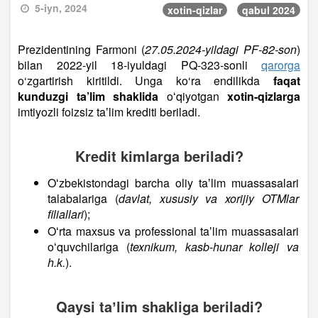
5-iyn, 2024
xotin-qizlar
qabul 2024
Prezidentining Farmoni (
27.05.2024-yildagi PF-82-son
)
bilan 2022-yil 18-iyuldagi PQ-323-sonli
qarorga
o‘zgartirish kiritildi. Unga ko‘ra endilikda
faqat
kunduzgi ta’lim shaklida
oʻqiyotgan
xotin-qizlarga
imtiyozli foizsiz taʼlim krediti beriladi.
Kredit kimlarga beriladi?
Oʻzbekistondagi barcha oliy taʼlim muassasalari
talabalariga (
davlat, xususiy va xorijiy OTMlar
filiallari
);
Oʻrta maxsus va professional taʼlim muassasalari
oʻquvchilariga (
texnikum, kasb-hunar kolleji va
h.k.
).
Qaysi taʼlim shakliga beriladi?