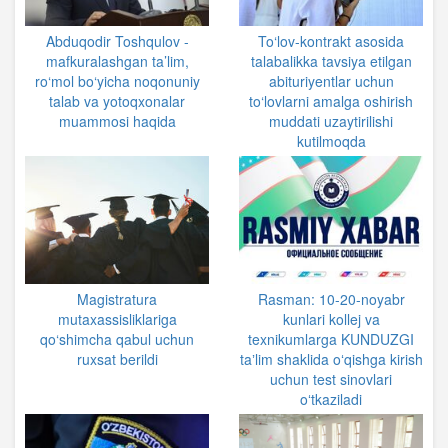
Abduqodir Toshqulov -
To‘lov-kontrakt asosida
mafkuralashgan ta’lim,
talabalikka tavsiya etilgan
ro‘mol bo‘yicha noqonuniy
abituriyentlar uchun
talab va yotoqxonalar
to‘lovlarni amalga oshirish
muammosi haqida
muddati uzaytirilishi
kutilmoqda
Magistratura
Rasman: 10-20-noyabr
mutaxassisliklariga
kunlari kollej va
qo‘shimcha qabul uchun
texnikumlarga KUNDUZGI
ruxsat berildi
taʼlim shaklida oʻqishga kirish
uchun test sinovlari
oʻtkaziladi