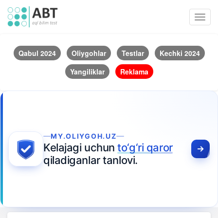
Toggl
navig
Qabul 2024
Oliygohlar
Testlar
Kechki 2024
Yangiliklar
Reklama
MY.OLIYGOH.UZ
Kelajagi uchun
to‘g‘ri qaror
qiladiganlar tanlovi.