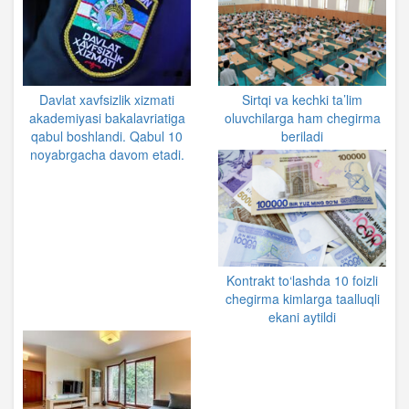
Davlat xavfsizlik xizmati
Sirtqi va kechki ta’lim
akademiyasi bakalavriatiga
oluvchilarga ham chegirma
qabul boshlandi. Qabul 10
beriladi
noyabrgacha davom etadi.
Kontrakt to‘lashda 10 foizli
chegirma kimlarga taalluqli
ekani aytildi