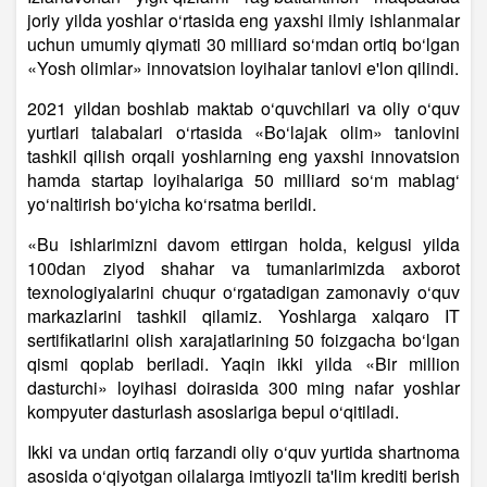
joriy yilda yoshlar o‘rtasida eng yaxshi ilmiy ishlanmalar
uchun umumiy qiymati 30 milliard so‘mdan ortiq bo‘lgan
«Yosh olimlar» innovatsion loyihalar tanlovi e'lon qilindi.
2021 yildan boshlab maktab o‘quvchilari va oliy o‘quv
yurtlari talabalari o‘rtasida «Bo‘lajak olim» tanlovini
tashkil qilish orqali yoshlarning eng yaxshi innovatsion
hamda startap loyihalariga 50 milliard so‘m mablag‘
yo‘naltirish bo‘yicha ko‘rsatma berildi.
«Bu ishlarimizni davom ettirgan holda, kelgusi yilda
100dan ziyod shahar va tumanlarimizda axborot
texnologiyalarini chuqur o‘rgatadigan zamonaviy o‘quv
markazlarini tashkil qilamiz. Yoshlarga xalqaro IT
sertifikatlarini olish xarajatlarining 50 foizgacha bo‘lgan
qismi qoplab beriladi. Yaqin ikki yilda «Bir million
dasturchi» loyihasi doirasida 300 ming nafar yoshlar
kompyuter dasturlash asoslariga bepul o‘qitiladi.
Ikki va undan ortiq farzandi oliy o‘quv yurtida shartnoma
asosida o‘qiyotgan oilalarga imtiyozli ta'lim krediti berish