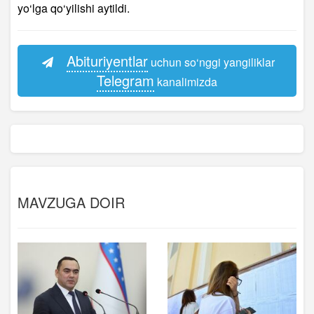
yo‘lga qo‘yilishi aytildi.
Abituriyentlar
uchun so‘nggi yangiliklar
Telegram
kanalimizda
MAVZUGA DOIR