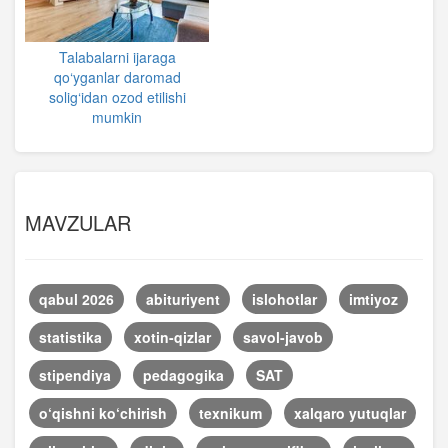
Talabalarni ijaraga
qo‘yganlar daromad
solig‘idan ozod etilishi
mumkin
MAVZULAR
qabul 2026
abituriyent
islohotlar
imtiyoz
statistika
xotin-qizlar
savol-javob
stipendiya
pedagogika
SAT
o‘qishni ko‘chirish
texnikum
xalqaro yutuqlar