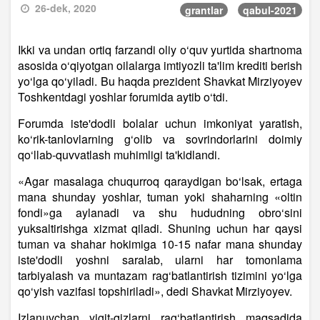
26-dek, 2020
grantlar
qabul-2021
Ikki va undan ortiq farzandi oliy o‘quv yurtida shartnoma
asosida o‘qiyotgan oilalarga imtiyozli ta'lim krediti berish
yo‘lga qo‘yiladi. Bu haqda prezident Shavkat Mirziyoyev
Toshkentdagi yoshlar forumida aytib o‘tdi.
Forumda iste'dodli bolalar uchun imkoniyat yaratish,
ko‘rik-tanlovlarning g‘olib va sovrindorlarini doimiy
qo‘llab-quvvatlash muhimligi ta'kidlandi.
«Agar masalaga chuqurroq qaraydigan bo‘lsak, ertaga
mana shunday yoshlar, tuman yoki shaharning «oltin
fondi»ga aylanadi va shu hududning obro‘sini
yuksaltirishga xizmat qiladi. Shuning uchun har qaysi
tuman va shahar hokimiga 10-15 nafar mana shunday
iste'dodli yoshni saralab, ularni har tomonlama
tarbiyalash va muntazam rag‘batlantirish tizimini yo‘lga
qo‘yish vazifasi topshiriladi», dedi Shavkat Mirziyoyev.
Izlanuvchan yigit-qizlarni rag‘batlantirish maqsadida