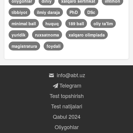
oliygohlar
diniy
xalqaro sertifikat
imtihon
tibbiyot
ilmiy daraja
PhD
DSc
minimal ball
huquq
189 ball
oliy ta'lim
yuridik
ruxsatnoma
xalqaro olimpiada
magistratura
foydali
info@abt.uz
Telegram
Test topshirish
Test natijalari
Qabul 2024
Oliygohlar