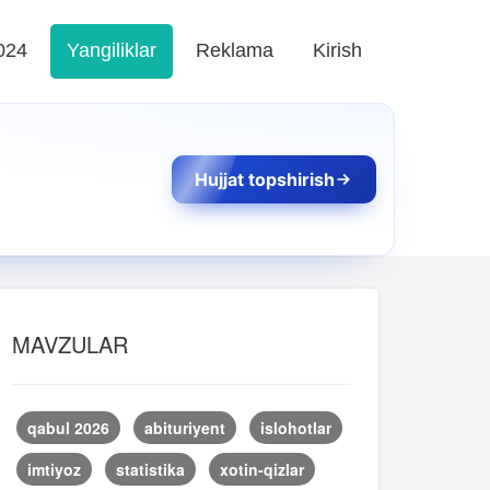
024
Yangiliklar
Reklama
Kirish
Hujjat topshirish
MAVZULAR
qabul 2026
abituriyent
islohotlar
imtiyoz
statistika
xotin-qizlar