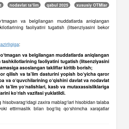
t
nodavlat taʼlim
qabul 2025
xususiy OTMlar
 o‘tmagan va belgilangan muddatlarda aniqlangan
lotlarining faoliyatini tugatish (litsenziyasini bekor
azirligiga
:
n o‘tmagan va belgilangan muddatlarda aniqlangan
tashkilotlarining faoliyatini tugatish (litsenziyasini
amasiga asoslangan takliflar kiritib borish;
kor qilish va ta’lim dasturini yopi‍sh bo‘yicha qaror
laba va o‘quvchilarining o‘qishini davlat va nodavlat
sh ta’lim yo‘nalishlari, kasb va mutaxassisliklariga
rini ko‘rish vazifasi yuklatildi.
ng hisobvarag‘idagi zaxira mablag‘lari hisobidan talaba
yoki ettirmaslik bilan bog‘liq qo‘shimcha xarajatlar