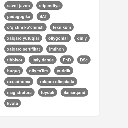
savol-javob
stipendiya
pedagogika
SAT
o‘qishni ko‘chirish
texnikum
xalqaro yutuqlar
oliygohlar
diniy
xalqaro sertifikat
imtihon
tibbiyot
ilmiy daraja
PhD
DSc
huquq
oliy ta'lim
yuridik
ruxsatnoma
xalqaro olimpiada
magistratura
foydali
Samarqand
kvota