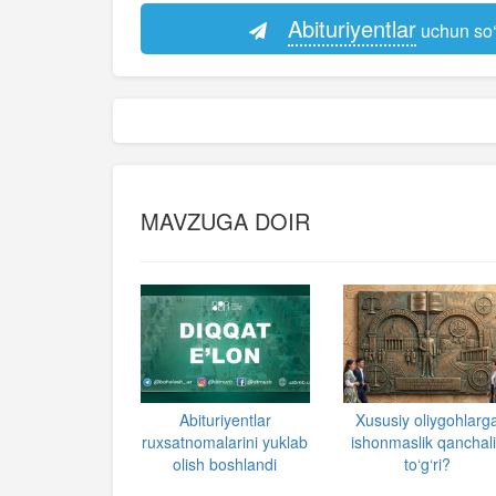
Abituriyentlar
uchun so‘
MAVZUGA DOIR
Abituriyentlar
Xususiy oliygohlarg
ruxsatnomalarini yuklab
ishonmaslik qanchal
olish boshlandi
to‘g‘ri?