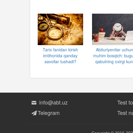
Tarix fanidan kirish
Abituriyentlar uchu
imtihonida qanday
muhim bosqich: bug
savollar tushadi?
qabulning oxirgi kun
info@abt.uz
Test t
Telegram
Test na
Copyright © 2016-202