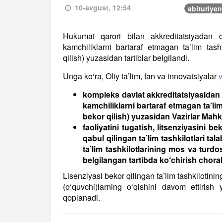
10-avgust, 12:54
abituriyen
Hukumat qarori bilan akkreditatsiyadan
kamchiliklarni bartaraf etmagan ta’lim tashki
qilish) yuzasidan tartiblar belgilandi.
Unga ko‘ra, Oliy ta’lim, fan va innovatsiyalar
v
kompleks davlat akkreditatsiyasida
kamchiliklarni bartaraf etmagan ta’lim 
bekor qilish) yuzasidan Vazirlar Mahk
faoliyatini tugatish, litsenziyasini be
qabul qilingan ta’lim tashkilotlari ta
ta’lim tashkilotlarining mos va turdo
belgilangan tartibda ko‘chirish chorala
Lisenziyasi bekor qilingan ta’lim tashkilotini
(o‘quvchi)larning o‘qishini davom ettirish 
qoplanadi.