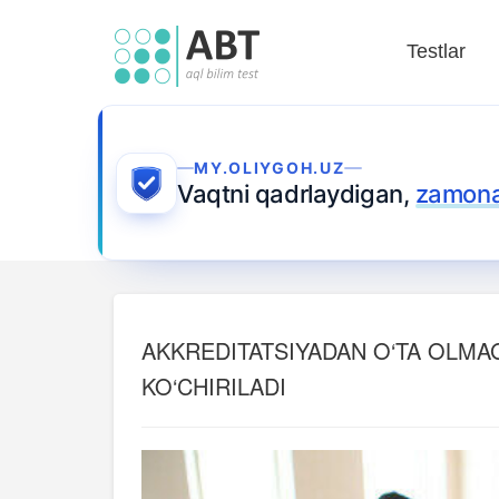
Testlar
MY.OLIYGOH.UZ
Vaqtni qadrlaydigan,
zamonav
AKKREDITATSIYADAN O‘TA OLMA
KO‘CHIRILADI