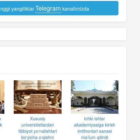
Telegram
nggi yangiliklar
kanalimizda
a
Xususiy
Ichki ishlar
ik
universitetlardan
akademiyasiga kirish
tibbiyot yo‘nalishlari
imtihonlari sanasi
bo‘yicha o‘qishni
ma’lum qilindi