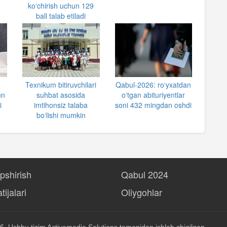
ko‘chirish uchun 129
ball talab etiladi
n
Texnikum bitiruvchilari
Qabul-2026: ro‘yxatdan
un
suhbat asosida
o‘tgan abituriyentlar
i
imtihonsiz talaba
soni 432 mingdan oshdi
bo‘lishi mumkin
opshirish
Qabul 2024
tijalari
Oliygohlar
6, Ushbu tizim
Activemedia Solutions
tomonidan ishlab chiqilgan