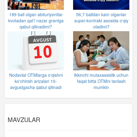
189 ball olgan abituriyentlar
56,7 balldan kam olganlar
kvotadan qat’i nazar grantga
super-kontrakt asosida o‘qiy
qabul qilinadimi?
oladimi?
Nodavlat OTMlarga o‘qishni
Ikkinchi mutaxassislik uchun
ko‘chirish arizalari 10-
faqat bitta OTMni tanlash
avgustgacha qabul qilinadi
mumkin
MAVZULAR