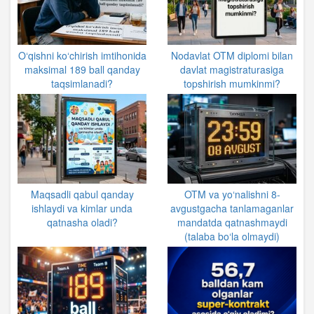
O‘qishni ko‘chirish imtihonida
Nodavlat OTM diplomi bilan
maksimal 189 ball qanday
davlat magistraturasiga
taqsimlanadi?
topshirish mumkinmi?
Maqsadli qabul qanday
OTM va yo‘nalishni 8-
ishlaydi va kimlar unda
avgustgacha tanlamaganlar
qatnasha oladi?
mandatda qatnashmaydi
(talaba bo‘la olmaydi)