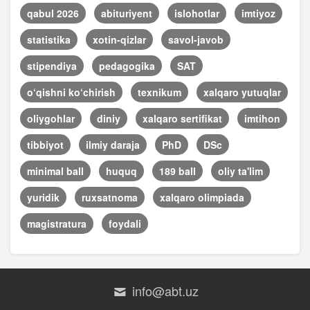
qabul 2026
abituriyent
islohotlar
imtiyoz
statistika
xotin-qizlar
savol-javob
stipendiya
pedagogika
SAT
o‘qishni ko‘chirish
texnikum
xalqaro yutuqlar
oliygohlar
diniy
xalqaro sertifikat
imtihon
tibbiyot
ilmiy daraja
PhD
DSc
minimal ball
huquq
189 ball
oliy ta'lim
yuridik
ruxsatnoma
xalqaro olimpiada
magistratura
foydali
info@abt.uz