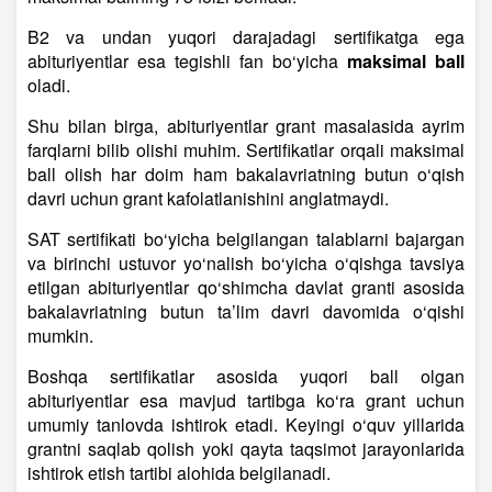
B2 va undan yuqori darajadagi sertifikatga ega
abituriyentlar esa tegishli fan bo‘yicha
maksimal ball
oladi.
Shu bilan birga, abituriyentlar grant masalasida ayrim
farqlarni bilib olishi muhim. Sertifikatlar orqali maksimal
ball olish har doim ham bakalavriatning butun o‘qish
davri uchun grant kafolatlanishini anglatmaydi.
SAT sertifikati bo‘yicha belgilangan talablarni bajargan
va birinchi ustuvor yo‘nalish bo‘yicha o‘qishga tavsiya
etilgan abituriyentlar qo‘shimcha davlat granti asosida
bakalavriatning butun ta’lim davri davomida o‘qishi
mumkin.
Boshqa sertifikatlar asosida yuqori ball olgan
abituriyentlar esa mavjud tartibga ko‘ra grant uchun
umumiy tanlovda ishtirok etadi. Keyingi o‘quv yillarida
grantni saqlab qolish yoki qayta taqsimot jarayonlarida
ishtirok etish tartibi alohida belgilanadi.