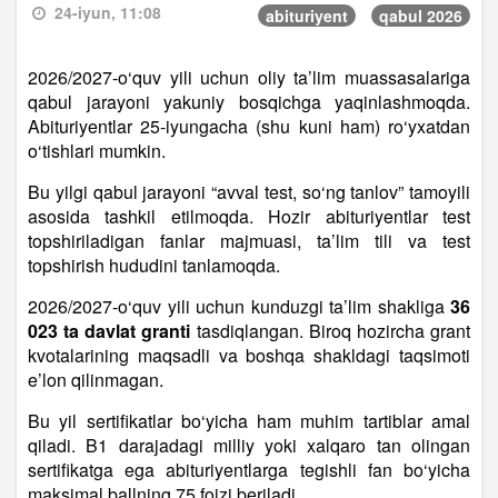
24-iyun, 11:08
abituriyent
qabul 2026
2026/2027-o‘quv yili uchun oliy ta’lim muassasalariga
qabul jarayoni yakuniy bosqichga yaqinlashmoqda.
Abituriyentlar 25-iyungacha (shu kuni ham) ro‘yxatdan
o‘tishlari mumkin.
Bu yilgi qabul jarayoni “avval test, so‘ng tanlov” tamoyili
asosida tashkil etilmoqda. Hozir abituriyentlar test
topshiriladigan fanlar majmuasi, ta’lim tili va test
topshirish hududini tanlamoqda.
2026/2027-o‘quv yili uchun kunduzgi ta’lim shakliga
36
023 ta davlat granti
tasdiqlangan. Biroq hozircha grant
kvotalarining maqsadli va boshqa shakldagi taqsimoti
e’lon qilinmagan.
Bu yil sertifikatlar bo‘yicha ham muhim tartiblar amal
qiladi. B1 darajadagi milliy yoki xalqaro tan olingan
sertifikatga ega abituriyentlarga tegishli fan bo‘yicha
maksimal ballning 75 foizi beriladi.