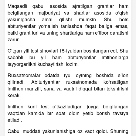
Maqsadli qabul asosida ajratilgan grantlar ham
belgilangan majburiyat va shartlar asosida o‘qish
yakunigacha amal qilishi mumkin. Shu bois
abituriyentlar yo‘nalish tanlashda faqat ballga emas,
balki grant turi va uning shartlariga ham e’tibor qaratishi
zarur.
O‘tgan yili test sinovlari 15-iyuldan boshlangan edi. Shu
sababli bu yil ham abituriyentlar imtihonlarga
tayyorgarlikni kuchaytirishi lozim.
Ruxsatnomalar odatda iyul oyining boshida e’lon
qilinadi. Abituriyentlar ruxsatnomada ko‘rsatilgan
imtihon manzili, sana va vaqtni diqqat bilan tekshirishi
kerak.
Imtihon kuni test o‘tkaziladigan joyga belgilangan
vaqtdan kamida bir soat oldin yetib borish tavsiya
etiladi.
Qabul muddati yakunlanishiga oz vaqt qoldi. Shuning