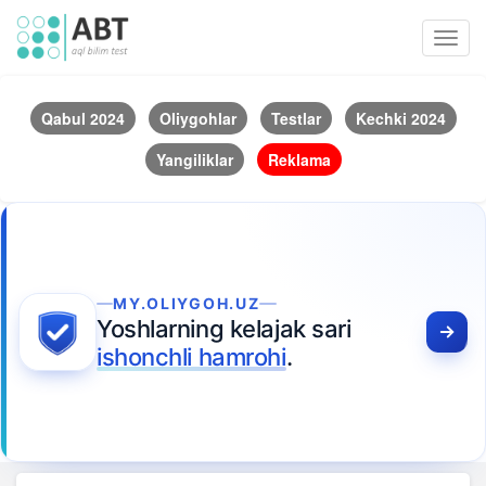
Toggl
navig
Qabul 2024
Oliygohlar
Testlar
Kechki 2024
Yangiliklar
Reklama
MY.OLIYGOH.UZ
Yoshlarning kelajak sari
ishonchli hamrohi
.