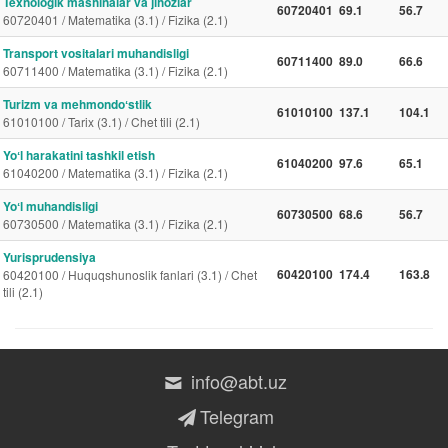
Texnologik mashinalar va jihozlar
60720401
69.1
56.7
60720401 / Matematika (3.1) / Fizika (2.1)
Transport vositalari muhandisligi
60711400
89.0
66.6
60711400 / Matematika (3.1) / Fizika (2.1)
Turizm va mehmondoʻstlik
61010100
137.1
104.1
61010100 / Tarix (3.1) / Chet tili (2.1)
Yoʻl harakatini tashkil etish
61040200
97.6
65.1
61040200 / Matematika (3.1) / Fizika (2.1)
Yoʻl muhandisligi
60730500
68.6
56.7
60730500 / Matematika (3.1) / Fizika (2.1)
Yurisprudensiya
60420100
174.4
163.8
60420100 / Huquqshunoslik fanlari (3.1) / Chet
tili (2.1)
info@abt.uz
Telegram