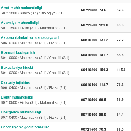
Atrof-muhit muhandisligi
60711800
74.6
59.8
60711800 / Kimyo (3.1) / Biologiya (2.1)
Aviatsiya muhandisligi
60711500
129.0
65.3
60711500 / Fizika (3.1) / Matematika (2.1)
Axborot tizimlari va texnologiyalari
60610100
131.2
72.2
60610100 / Matematika (3.1) / Fizika (2.1)
Biznesni boshqarish
60410900
141.7
88.6
60410900 / Matematika (3.1) / Chet tili (2.1)
Buxgalteriya hisobi
60410200
156.3
115.6
60410200 / Matematika (3.1) / Chet tili (2.1)
Dasturiy injiniring
60610400
118.7
76.8
60610400 / Matematika (3.1) / Fizika (2.1)
Elektr muhandisligi
60710500
69.5
56.9
60710500 / Fizika (3.1) / Matematika (2.1)
Energetika muhandisligi
60710400
89.0
64.4
60710400 / Matematika (3.1) / Fizika (2.1)
Geodeziya va geoinformatika
60721500
70.3
66.0