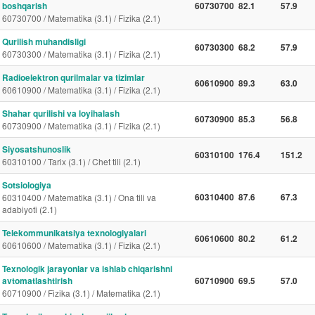
boshqarish
60730700
82.1
57.9
60730700 / Matematika (3.1) / Fizika (2.1)
Qurilish muhandisligi
60730300
68.2
57.9
60730300 / Matematika (3.1) / Fizika (2.1)
Radioelektron qurilmalar va tizimlar
60610900
89.3
63.0
60610900 / Matematika (3.1) / Fizika (2.1)
Shahar qurilishi va loyihalash
60730900
85.3
56.8
60730900 / Matematika (3.1) / Fizika (2.1)
Siyosatshunoslik
60310100
176.4
151.2
60310100 / Tarix (3.1) / Chet tili (2.1)
Sotsiologiya
60310400
87.6
67.3
60310400 / Matematika (3.1) / Ona tili va
adabiyoti (2.1)
Telekommunikatsiya texnologiyalari
60610600
80.2
61.2
60610600 / Matematika (3.1) / Fizika (2.1)
Texnologik jarayonlar va ishlab chiqarishni
avtomatlashtirish
60710900
69.5
57.0
60710900 / Fizika (3.1) / Matematika (2.1)