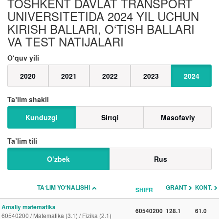
TOSHKENT DAVLAT TRANSPORT
UNIVERSITETIDA 2024 YIL UCHUN
KIRISH BALLARI, O‘TISH BALLARI
VA TEST NATIJALARI
O‘quv yili
2020
2021
2022
2023
2024
Taʼlim shakli
Kunduzgi
Sirtqi
Masofaviy
Ta’lim tili
O‘zbek
Rus
TAʼLIM YO‘NALISHI
GRANT
KONT.
SHIFR
Amaliy matematika
60540200
128.1
61.0
60540200 / Matematika (3.1) / Fizika (2.1)