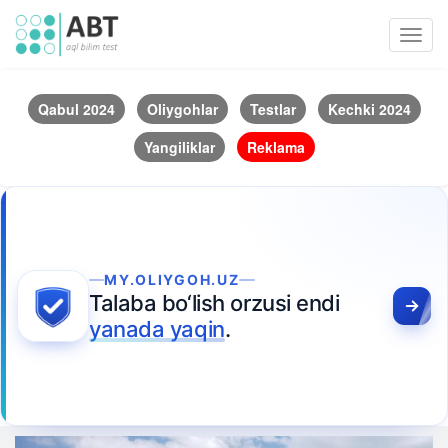
Toggl
navig
Qabul 2024
Oliygohlar
Testlar
Kechki 2024
Yangiliklar
Reklama
MY.OLIYGOH.UZ
Talaba bo‘lish orzusi endi
yanada yaqin
.