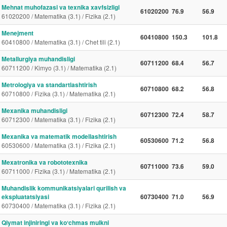
Mehnat muhofazasi va texnika xavfsizligi
61020200
76.9
56.9
61020200 / Matematika (3.1) / Fizika (2.1)
Menejment
60410800
150.3
101.8
60410800 / Matematika (3.1) / Chet tili (2.1)
Metallurgiya muhandisligi
60711200
68.4
56.7
60711200 / Kimyo (3.1) / Matematika (2.1)
Metrologiya va standartlashtirish
60710800
68.2
56.8
60710800 / Fizika (3.1) / Matematika (2.1)
Mexanika muhandisligi
60712300
72.4
58.7
60712300 / Matematika (3.1) / Fizika (2.1)
Mexanika va matematik modellashtirish
60530600
71.2
56.8
60530600 / Matematika (3.1) / Fizika (2.1)
Mexatronika va robototexnika
60711000
73.6
59.0
60711000 / Fizika (3.1) / Matematika (2.1)
Muhandislik kommunikatsiyalari qurilish va
ekspluatatsiyasi
60730400
71.0
56.9
60730400 / Matematika (3.1) / Fizika (2.1)
Qiymat injiniringi va koʻchmas mulkni