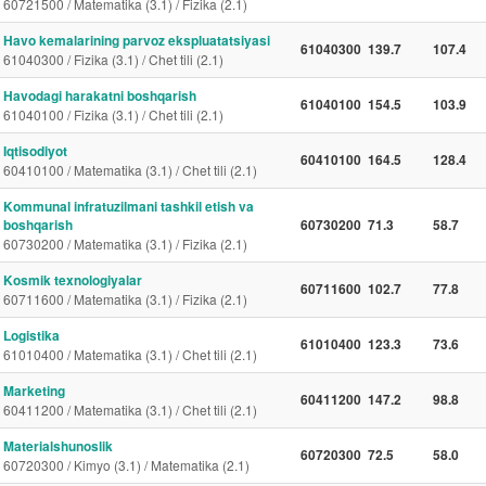
60721500 / Matematika (3.1) / Fizika (2.1)
Havo kemalarining parvoz ekspluatatsiyasi
61040300
139.7
107.4
61040300 / Fizika (3.1) / Chet tili (2.1)
Havodagi harakatni boshqarish
61040100
154.5
103.9
61040100 / Fizika (3.1) / Chet tili (2.1)
Iqtisodiyot
60410100
164.5
128.4
60410100 / Matematika (3.1) / Chet tili (2.1)
Kommunal infratuzilmani tashkil etish va
boshqarish
60730200
71.3
58.7
60730200 / Matematika (3.1) / Fizika (2.1)
Kosmik texnologiyalar
60711600
102.7
77.8
60711600 / Matematika (3.1) / Fizika (2.1)
Logistika
61010400
123.3
73.6
61010400 / Matematika (3.1) / Chet tili (2.1)
Marketing
60411200
147.2
98.8
60411200 / Matematika (3.1) / Chet tili (2.1)
Materialshunoslik
60720300
72.5
58.0
60720300 / Kimyo (3.1) / Matematika (2.1)