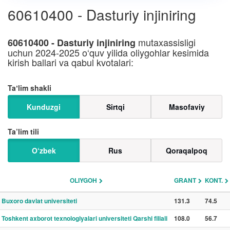
60610400 - Dasturiy injiniring
mutaxassisligi
60610400 - Dasturiy injiniring
uchun 2024-2025 o‘quv yilida oliygohlar kesimida
kirish ballari va qabul kvotalari:
Taʼlim shakli
Kunduzgi
Sirtqi
Masofaviy
Ta’lim tili
O‘zbek
Rus
Qoraqalpoq
OLIYGOH
GRANT
KONT.
Buxoro davlat universiteti
131.3
74.5
Toshkent axborot texnologiyalari universiteti Qarshi filiali
108.0
56.7