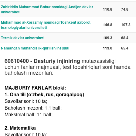
Zahiriddin Muhammad Bobur nomidagi Andijon davlat
110.8
74.8
universiteti
Muhammad al-Xorazmiy nomidagi Toshkent axborot
146.8
107.3
texnologiyalari universiteti
Termiz davlat universiteti
109.3
68.4
Namangan muhandislik-qurilish instituti
113.0
65.4
mutaxassisligi
60610400 - Dasturiy injiniring
uchun fanlar majmuasi, test topshiriqlari soni hamda
baholash mezonlari:
MAJBURIY FANLAR bloki:
1. Ona tili (o‘zbek, rus, qoraqalpoq)
Savollar soni: 10 ta;
Baholash mezoni: 1.1 ball;
Maksimal ball: 11 ball;
2. Matematika
Savollar soni: 10 ta;