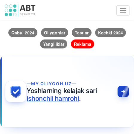
Toggl
navig
Qabul 2024
Oliygohlar
Testlar
Kechki 2024
Yangiliklar
Reklama
MY.OLIYGOH.UZ
Yoshlarning kelajak sari
ishonchli hamrohi
.