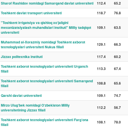
Sharof Rashidov nomidagi Samarqand davlat universiteti
112.4
65.2
Toshkent davlat transport universiteti
118.7
76.8
"Toshkent irrigatsiya va qishloq xo‘jaligini
mexanizatsiyalash muhandislari instituti" Milliy tadqiqot
109.1
63.5
universiteti
Muhammad al-Xorazmiy nomidagi Toshkent axborot
129.1
66.3
texnologiyalari universiteti Nukus filiali
Jizzax politexnika instituti
117.4
60.2
Toshkent axborot texnologiyalari universiteti Urganch
113.3
67.4
filiali
Toshkent axborot texnologiyalari universiteti Samarqand
108.8
65.6
filiali
Qarshi davlat universiteti
109.1
74.7
Mirzo Ulug‘bek nomidagi O‘zbekiston Milliy
112.2
56.7
universitetining Jizzax filiali
Toshkent axborot texnologiyalari universiteti Farg‘ona
108.1
78.0
filiali