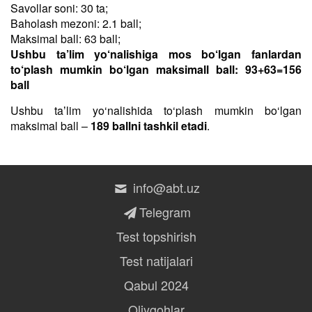
Savollar soni: 30 ta;
Baholash mezoni: 2.1 ball;
Maksimal ball: 63 ball;
Ushbu ta’lim yo‘nalishiga mos bo‘lgan fanlardan
to‘plash mumkin bo‘lgan maksimall ball: 93+63=156
ball
Ushbu taʼlim yo‘nalishida to‘plash mumkin bo‘lgan
maksimal ball –
189 ballni tashkil etadi
.
info@abt.uz
Telegram
Test topshirish
Test natijalari
Qabul 2024
Oliygohlar