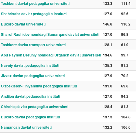
Toshkent davlat pedagogika universiteti
133.3
111.4
Shahrisabz davlat pedagogika instituti
127.0
92.6
Buxoro davlat universiteti
146.8
110.2
Sharof Rashidov nomidagi Samarqand davlat universiteti
127.0
96.8
Toshkent davlat transport universiteti
128.1
61.0
Abu Rayhon Beruniy nomidagi Urganch davlat universiteti
134.6
99.7
Navoiy davlat pedagogika instituti
135.3
91.2
Jizzax davlat pedagogika universiteti
127.9
70.2
O‘zbekiston-Finlyandiya pedagogika instituti
131.0
69.8
Andijon davlat pedagogika instituti
127.0
94.2
Chirchiq davlat pedagogika universiteti
128.4
81.3
Buxoro davlat pedagogika instituti
137.3
104.8
Namangan davlat universiteti
132.2
106.0