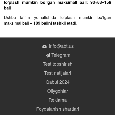
to‘plash mumkin bo‘lgan maksimall ball: 93+63=156
ball
Ushbu taʼlim yo‘nalishida to‘plash mumkin bo‘lgan
maksimal ball –
189 ballni tashkil etadi
.
info@abt.uz
Telegram
Test topshirish
Test natijalari
Qabul 2024
Oliygohlar
Reklama
Foydalanish shartlari