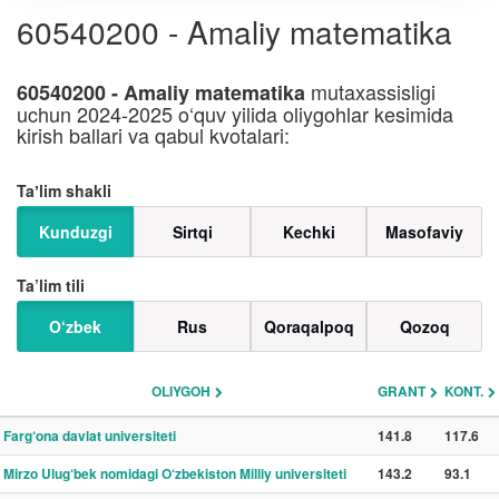
60540200 - Amaliy matematika
mutaxassisligi
60540200 - Amaliy matematika
uchun 2024-2025 o‘quv yilida oliygohlar kesimida
kirish ballari va qabul kvotalari:
Taʼlim shakli
Kunduzgi
Sirtqi
Kechki
Masofaviy
Ta’lim tili
O‘zbek
Rus
Qoraqalpoq
Qozoq
OLIYGOH
GRANT
KONT.
Farg‘ona davlat universiteti
141.8
117.6
Mirzo Ulug‘bek nomidagi O‘zbekiston Milliy universiteti
143.2
93.1