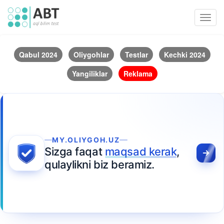
Toggl
navig
Qabul 2024
Oliygohlar
Testlar
Kechki 2024
Yangiliklar
Reklama
MY.OLIYGOH.UZ
Sizga faqat
maqsad kerak
,
qulaylikni biz beramiz.