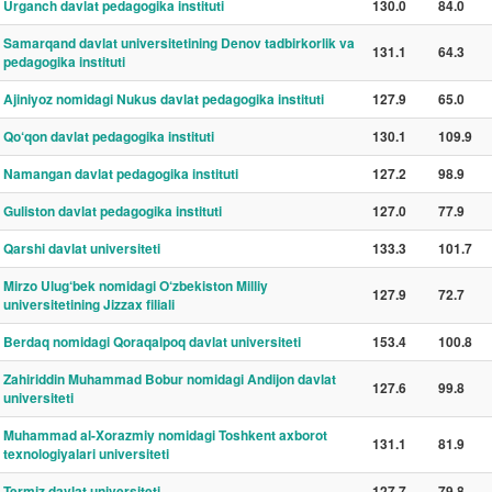
Urganch davlat pedagogika instituti
130.0
84.0
Samarqand davlat universitetining Denov tadbirkorlik va
131.1
64.3
pedagogika instituti
Ajiniyoz nomidagi Nukus davlat pedagogika instituti
127.9
65.0
Qo‘qon davlat pedagogika instituti
130.1
109.9
Namangan davlat pedagogika instituti
127.2
98.9
Guliston davlat pedagogika instituti
127.0
77.9
Qarshi davlat universiteti
133.3
101.7
Mirzo Ulug‘bek nomidagi O‘zbekiston Milliy
127.9
72.7
universitetining Jizzax filiali
Berdaq nomidagi Qoraqalpoq davlat universiteti
153.4
100.8
Zahiriddin Muhammad Bobur nomidagi Andijon davlat
127.6
99.8
universiteti
Muhammad al-Xorazmiy nomidagi Toshkent axborot
131.1
81.9
texnologiyalari universiteti
Termiz davlat universiteti
127.7
79.8