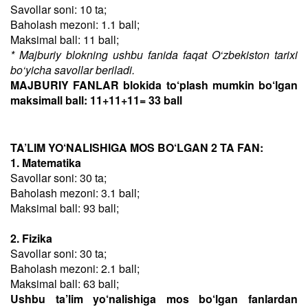
Savollar soni: 10 ta;
Baholash mezoni: 1.1 ball;
Maksimal ball: 11 ball;
* Majburiy blokning ushbu fanida faqat O‘zbekiston tarixi
bo‘yicha savollar beriladi.
MAJBURIY FANLAR blokida to‘plash mumkin bo‘lgan
maksimall ball: 11+11+11= 33 ball
TA’LIM YO‘NALISHIGA MOS BO‘LGAN 2 TA FAN:
1. Matematika
Savollar soni: 30 ta;
Baholash mezoni: 3.1 ball;
Maksimal ball: 93 ball;
2. Fizika
Savollar soni: 30 ta;
Baholash mezoni: 2.1 ball;
Maksimal ball: 63 ball;
Ushbu ta’lim yo‘nalishiga mos bo‘lgan fanlardan