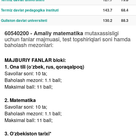
Termiz davlat pedagogika instituti
143.7
68.4
Guliston davlat universiteti
130.2
88.3
mutaxassisligi
60540200 - Amaliy matematika
uchun fanlar majmuasi, test topshiriqlari soni hamda
baholash mezonlari:
MAJBURIY FANLAR bloki:
1. Ona tili (o‘zbek, rus, qoraqalpoq)
Savollar soni: 10 ta;
Baholash mezoni: 1.1 ball;
Maksimal ball: 11 ball;
2. Matematika
Savollar soni: 10 ta;
Baholash mezoni: 1.1 ball;
Maksimal ball: 11 ball;
3. O‘zbekiston tarixi*