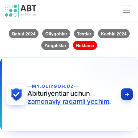
Toggl
navig
Qabul 2024
Oliygohlar
Testlar
Kechki 2024
Yangiliklar
Reklama
MY.OLIYGOH.UZ
Abituriyentlar uchun
zamonaviy raqamli yechim
.