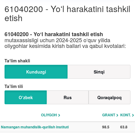
61040200 - Yoʻl harakatini tashkil
etish
61040200 - Yoʻl harakatini tashkil etish
mutaxassisligi uchun 2024-2025 o‘quv yilida
oliygohlar kesimida kirish ballari va qabul kvotalari:
Taʼlim shakli
Kunduzgi
Sirtqi
Ta’lim tili
O‘zbek
Rus
Qoraqalpoq
OLIYGOH
GRANT
KONT.
Namangan muhandislik-qurilish instituti
98.5
63.8