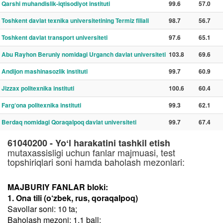
Qarshi muhandislik-iqtisodiyot instituti
99.6
57.0
Toshkent davlat texnika universitetining Termiz filiali
98.7
56.7
Toshkent davlat transport universiteti
97.6
65.1
Abu Rayhon Beruniy nomidagi Urganch davlat universiteti
103.8
69.6
Andijon mashinasozlik instituti
99.7
60.9
Jizzax politexnika instituti
100.6
60.4
Farg‘ona politexnika instituti
99.3
62.1
Berdaq nomidagi Qoraqalpoq davlat universiteti
99.7
67.4
61040200 - Yoʻl harakatini tashkil etish
mutaxassisligi uchun fanlar majmuasi, test
topshiriqlari soni hamda baholash mezonlari:
MAJBURIY FANLAR bloki:
1. Ona tili (o‘zbek, rus, qoraqalpoq)
Savollar soni: 10 ta;
Baholash mezoni: 1.1 ball;