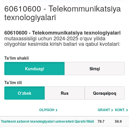
60610600 - Telekommunikatsiya
texnologiyalari
60610600 - Telekommunikatsiya texnologiyalari
mutaxassisligi uchun 2024-2025 o‘quv yilida
oliygohlar kesimida kirish ballari va qabul kvotalari:
Taʼlim shakli
Kunduzgi
Sirtqi
Ta’lim tili
O‘zbek
Rus
Qoraqalpoq
OLIYGOH
GRANT
KONT.
Toshkent axborot texnologiyalari universiteti Qarshi filiali
78.7
56.9