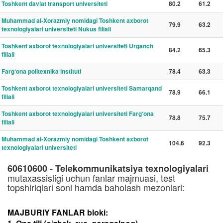
Toshkent davlat transport universiteti
80.2
61.2
Muhammad al-Xorazmiy nomidagi Toshkent axborot
79.9
63.2
texnologiyalari universiteti Nukus filiali
Toshkent axborot texnologiyalari universiteti Urganch
84.2
65.3
filiali
Farg‘ona politexnika instituti
78.4
63.3
Toshkent axborot texnologiyalari universiteti Samarqand
78.9
66.1
filiali
Toshkent axborot texnologiyalari universiteti Farg‘ona
78.8
75.7
filiali
Muhammad al-Xorazmiy nomidagi Toshkent axborot
104.6
92.3
texnologiyalari universiteti
60610600 - Telekommunikatsiya texnologiyalari
mutaxassisligi uchun fanlar majmuasi, test
topshiriqlari soni hamda baholash mezonlari:
MAJBURIY FANLAR bloki: