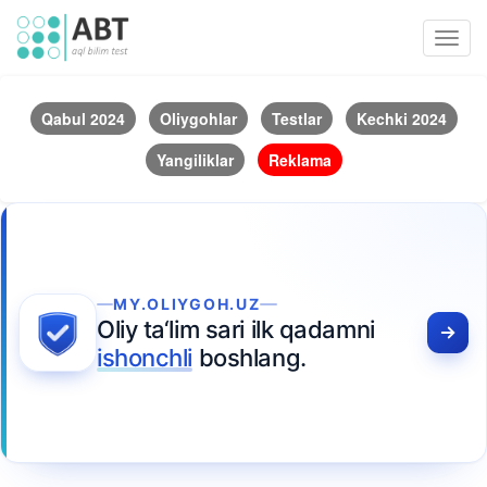
Toggl
navig
Qabul 2024
Oliygohlar
Testlar
Kechki 2024
Yangiliklar
Reklama
MY.OLIYGOH.UZ
Oliy ta‘lim sari ilk qadamni
ishonchli
boshlang.