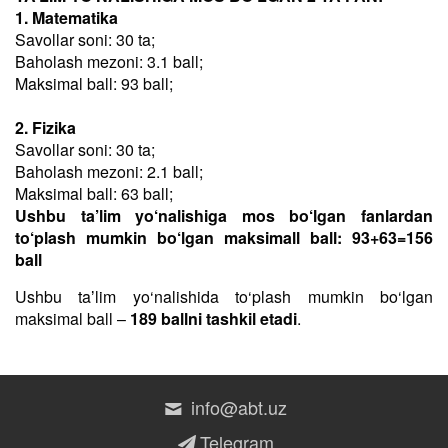
1. Matematika
Savollar soni: 30 ta;
Baholash mezoni: 3.1 ball;
Maksimal ball: 93 ball;
2. Fizika
Savollar soni: 30 ta;
Baholash mezoni: 2.1 ball;
Maksimal ball: 63 ball;
Ushbu ta’lim yo‘nalishiga mos bo‘lgan fanlardan
to‘plash mumkin bo‘lgan maksimall ball: 93+63=156
ball
Ushbu taʼlim yo‘nalishida to‘plash mumkin bo‘lgan
maksimal ball –
189 ballni tashkil etadi
.
info@abt.uz
Telegram