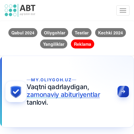
Toggl
navig
Qabul 2024
Oliygohlar
Testlar
Kechki 2024
Yangiliklar
Reklama
MY.OLIYGOH.UZ
Vaqtni qadrlaydigan,
zamonaviy abituriyentlar
tanlovi.