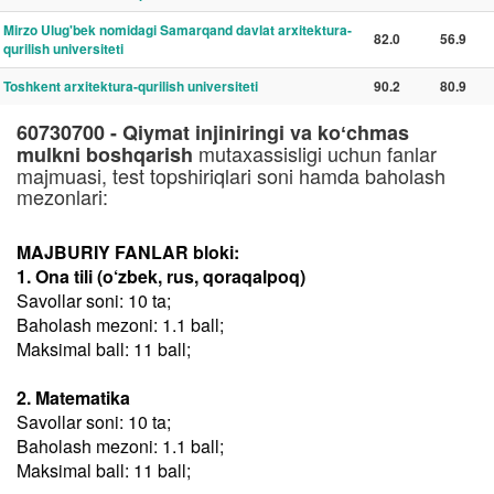
Mirzo Ulug'bek nomidagi Samarqand davlat arxitektura-
82.0
56.9
qurilish universiteti
Toshkent arxitektura-qurilish universiteti
90.2
80.9
60730700 - Qiymat injiniringi va koʻchmas
mutaxassisligi uchun fanlar
mulkni boshqarish
majmuasi, test topshiriqlari soni hamda baholash
mezonlari:
MAJBURIY FANLAR bloki:
1. Ona tili (o‘zbek, rus, qoraqalpoq)
Savollar soni: 10 ta;
Baholash mezoni: 1.1 ball;
Maksimal ball: 11 ball;
2. Matematika
Savollar soni: 10 ta;
Baholash mezoni: 1.1 ball;
Maksimal ball: 11 ball;