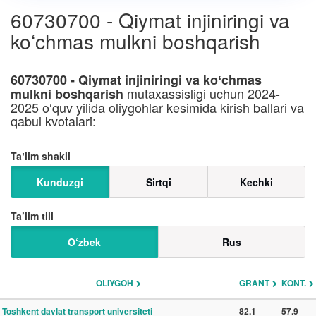
60730700 - Qiymat injiniringi va
koʻchmas mulkni boshqarish
60730700 - Qiymat injiniringi va koʻchmas
mutaxassisligi uchun 2024-
mulkni boshqarish
2025 o‘quv yilida oliygohlar kesimida kirish ballari va
qabul kvotalari:
Taʼlim shakli
Kunduzgi
Sirtqi
Kechki
Ta’lim tili
O‘zbek
Rus
OLIYGOH
GRANT
KONT.
Toshkent davlat transport universiteti
82.1
57.9