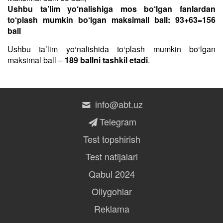
Ushbu ta’lim yo‘nalishiga mos bo‘lgan fanlardan
to‘plash mumkin bo‘lgan maksimall ball: 93+63=156
ball
Ushbu taʼlim yo‘nalishida to‘plash mumkin bo‘lgan
maksimal ball –
189 ballni tashkil etadi
.
info@abt.uz
Telegram
Test topshirish
Test natijalari
Qabul 2024
Oliygohlar
Reklama