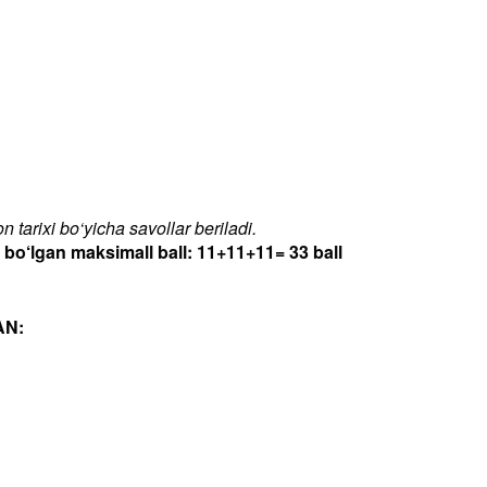
 tarixi bo‘yicha savollar beriladi.
‘lgan maksimall ball: 11+11+11= 33 ball
AN: