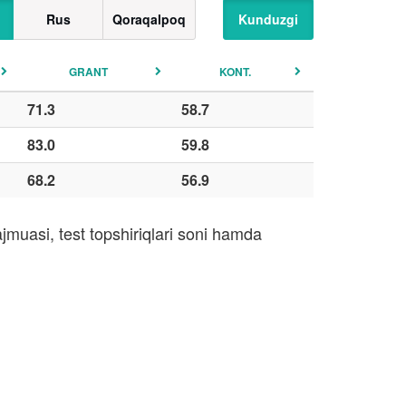
Rus
Qoraqalpoq
Kunduzgi
GRANT
KONT.
71.3
58.7
83.0
59.8
68.2
56.9
jmuasi, test topshiriqlari soni hamda