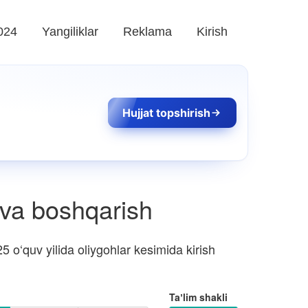
024
Yangiliklar
Reklama
Kirish
Hujjat topshirish
 va boshqarish
 o‘quv yilida oliygohlar kesimida kirish
Taʼlim shakli