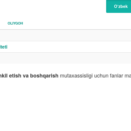
O‘zbek
OLIYGOH
teti
mutaxassisligi uchun fanlar ma
kil etish va boshqarish