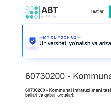
Testlar
MY.OLIYGOH.UZ
Universitet, yo‘nalish va ari
60730200 - Kommunal i
60730200 - Kommunal infratuzilmani tash
ballari va qabul kvotalari: