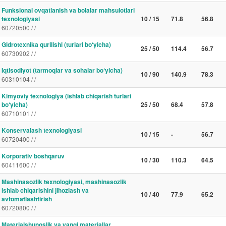
Funksional ovqatlanish va bolalar mahsulotlari
texnologiyasi
10 / 15
71.8
56.8
60720500 / /
Gidrotexnika qurilishi (turlari bo‘yicha)
25 / 50
114.4
56.7
60730902 / /
Iqtisodiyot (tarmoqlar va sohalar bo‘yicha)
10 / 90
140.9
78.3
60310104 / /
Kimyoviy texnologiya (ishlab chiqarish turlari
bo‘yicha)
25 / 50
68.4
57.8
60710101 / /
Konservalash texnologiyasi
10 / 15
-
56.7
60720400 / /
Korporativ boshqaruv
10 / 30
110.3
64.5
60411600 / /
Mashinasozlik texnologiyasi, mashinasozlik
ishlab chiqarishini jihozlash va
10 / 40
77.9
65.2
avtomatlashtirish
60720800 / /
Materialshunoslik va yangi materiallar