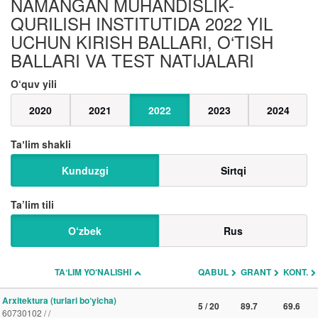
NAMANGAN MUHANDISLIK-
QURILISH INSTITUTIDA 2022 YIL
UCHUN KIRISH BALLARI, O‘TISH
BALLARI VA TEST NATIJALARI
O‘quv yili
2020
2021
2022
2023
2024
Taʼlim shakli
Kunduzgi
Sirtqi
Ta’lim tili
O‘zbek
Rus
TAʼLIM YO‘NALISHI
QABUL
GRANT
KONT.
Arxitektura (turlari bo‘yicha)
5 / 20
89.7
69.6
60730102 / /