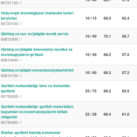
60721100 / /
Oziq-ovqat texnologiyasi (mahsulot turlari
bo‘yicha)
10 / 15
68.5
62.4
60720100 / /
Qishloq va suv xo‘jaligida texnik servis
10 / 40
70.1
56.7
60810300 / /
Qishloq xo‘jaligida innovatsion texnika va
texnologiyalarni qo‘llash
10 / 40
68.2
57.5
60810400 / /
Qishloq xo‘jaligini mexanizatsiyalashtirish
10 / 40
68.3
57.2
60810100 / /
Qurilish muhandisligi: bino va inshootlar
qurilishi
25 / 75
86.2
65.5
60730305 / /
Qurilish muhandisligi: qurilish materiallari,
buyumlari va konstruksiyalarini ishlab
22 / 28
68.4
61.0
chiqarish
60730303 / /
Shahar qurilishi hamda kommunal