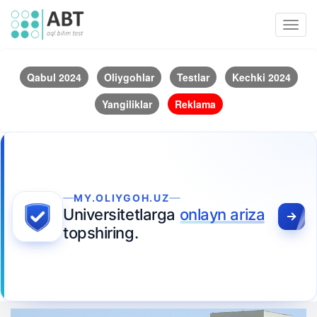
Toggl
navig
Qabul 2024
Oliygohlar
Testlar
Kechki 2024
Yangiliklar
Reklama
MY.OLIYGOH.UZ
Universitetlarga
onlayn ariza
topshiring.