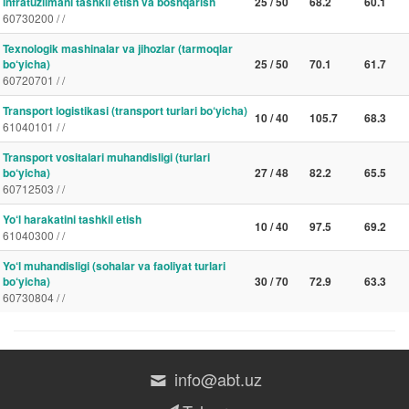
infratuzilmani tashkil etish va boshqarish
25 / 50
68.2
60.1
60730200 / /
Texnologik mashinalar va jihozlar (tarmoqlar
bo‘yicha)
25 / 50
70.1
61.7
60720701 / /
Transport logistikasi (transport turlari bo‘yicha)
10 / 40
105.7
68.3
61040101 / /
Transport vositalari muhandisligi (turlari
bo‘yicha)
27 / 48
82.2
65.5
60712503 / /
Yo‘l harakatini tashkil etish
10 / 40
97.5
69.2
61040300 / /
Yo‘l muhandisligi (sohalar va faoliyat turlari
bo‘yicha)
30 / 70
72.9
63.3
60730804 / /
info@abt.uz