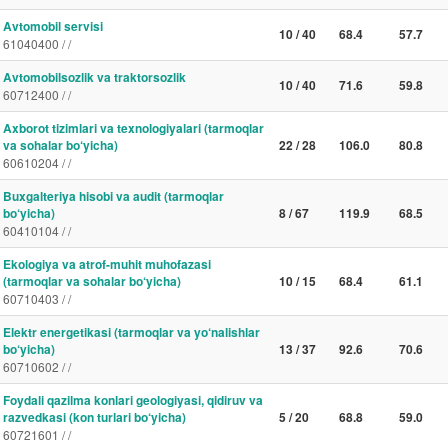
Avtomobil servisi
10 / 40
68.4
57.7
61040400 / /
Avtomobilsozlik va traktorsozlik
10 / 40
71.6
59.8
60712400 / /
Axborot tizimlari va texnologiyalari (tarmoqlar
va sohalar bo‘yicha)
22 / 28
106.0
80.8
60610204 / /
Buxgalteriya hisobi va audit (tarmoqlar
bo‘yicha)
8 / 67
119.9
68.5
60410104 / /
Ekologiya va atrof-muhit muhofazasi
(tarmoqlar va sohalar bo‘yicha)
10 / 15
68.4
61.1
60710403 / /
Elektr energetikasi (tarmoqlar va yo‘nalishlar
bo‘yicha)
13 / 37
92.6
70.6
60710602 / /
Foydali qazilma konlari geologiyasi, qidiruv va
razvedkasi (kon turlari bo‘yicha)
5 / 20
68.8
59.0
60721601 / /