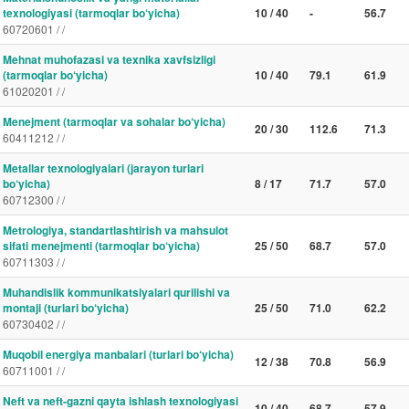
texnologiyasi (tarmoqlar bo‘yicha)
10 / 40
-
56.7
60720601 / /
Mehnat muhofazasi va texnika xavfsizligi
(tarmoqlar bo‘yicha)
10 / 40
79.1
61.9
61020201 / /
Menejment (tarmoqlar va sohalar bo‘yicha)
20 / 30
112.6
71.3
60411212 / /
Metallar texnologiyalari (jarayon turlari
bo‘yicha)
8 / 17
71.7
57.0
60712300 / /
Metrologiya, standartlashtirish va mahsulot
sifati menejmenti (tarmoqlar bo‘yicha)
25 / 50
68.7
57.0
60711303 / /
Muhandislik kommunikatsiyalari qurilishi va
montaji (turlari bo‘yicha)
25 / 50
71.0
62.2
60730402 / /
Muqobil energiya manbalari (turlari bo‘yicha)
12 / 38
70.8
56.9
60711001 / /
Neft va neft-gazni qayta ishlash texnologiyasi
10 / 40
68.7
57.9