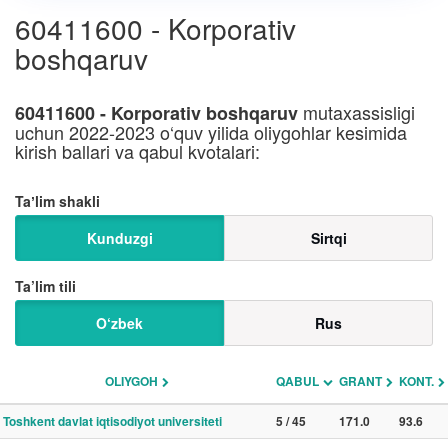
60411600 - Korporativ
boshqaruv
mutaxassisligi
60411600 - Korporativ boshqaruv
uchun 2022-2023 o‘quv yilida oliygohlar kesimida
kirish ballari va qabul kvotalari:
Taʼlim shakli
Kunduzgi
Sirtqi
Ta’lim tili
O‘zbek
Rus
OLIYGOH
QABUL
GRANT
KONT.
Toshkent davlat iqtisodiyot universiteti
5 / 45
171.0
93.6