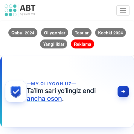
Toggl
navig
Qabul 2024
Oliygohlar
Testlar
Kechki 2024
Yangiliklar
Reklama
MY.OLIYGOH.UZ
Ta‘lim sari yo‘lingiz endi
ancha oson
.