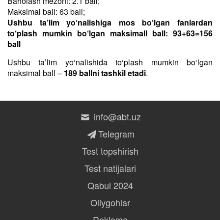
Baholash mezoni: 2.1 ball;
Maksimal ball: 63 ball;
Ushbu ta’lim yo‘nalishiga mos bo‘lgan fanlardan
to‘plash mumkin bo‘lgan maksimall ball: 93+63=156
ball
Ushbu taʼlim yo‘nalishida to‘plash mumkin bo‘lgan
maksimal ball –
189 ballni tashkil etadi
.
info@abt.uz
Telegram
Test topshirish
Test natijalari
Qabul 2024
Oliygohlar
Reklama