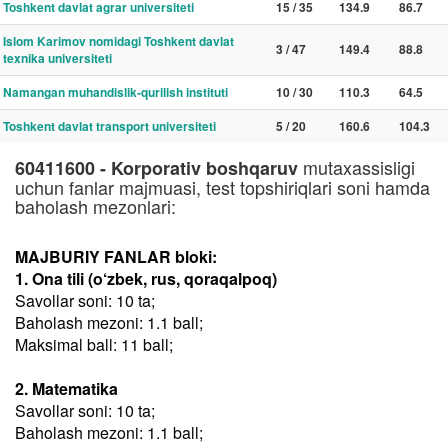
Toshkent davlat agrar universiteti
15 / 35
134.9
86.7
Islom Karimov nomidagi Toshkent davlat
3 / 47
149.4
88.8
texnika universiteti
Namangan muhandislik-qurilish instituti
10 / 30
110.3
64.5
Toshkent davlat transport universiteti
5 / 20
160.6
104.3
mutaxassisligi
60411600 - Korporativ boshqaruv
uchun fanlar majmuasi, test topshiriqlari soni hamda
baholash mezonlari:
MAJBURIY FANLAR bloki:
1. Ona tili (o‘zbek, rus, qoraqalpoq)
Savollar soni: 10 ta;
Baholash mezoni: 1.1 ball;
Maksimal ball: 11 ball;
2. Matematika
Savollar soni: 10 ta;
Baholash mezoni: 1.1 ball;