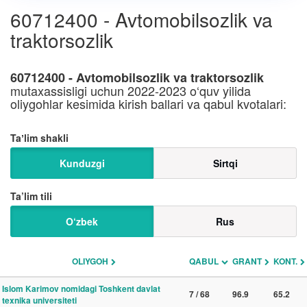
60712400 - Avtomobilsozlik va
traktorsozlik
60712400 - Avtomobilsozlik va traktorsozlik
mutaxassisligi uchun 2022-2023 o‘quv yilida
oliygohlar kesimida kirish ballari va qabul kvotalari:
Taʼlim shakli
Kunduzgi
Sirtqi
Ta’lim tili
O‘zbek
Rus
OLIYGOH
QABUL
GRANT
KONT.
Islom Karimov nomidagi Toshkent davlat
7 / 68
96.9
65.2
texnika universiteti