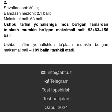
2.
Savollar soni: 30 ta;
Baholash mezoni: 2.1 ball;
Maksimal ball: 63 ball;
Ushbu ta’lim yo‘nalishiga mos bo‘lgan fanlardan
to‘plash mumkin bo‘lgan maksimall ball: 93+63=156
ball
Ushbu taʼlim yo‘nalishida to‘plash mumkin bo‘lgan
maksimal ball –
189 ballni tashkil etadi
.
info@abt.uz
Telegram
Test topshirish
Test natijalari
Qabul 2024