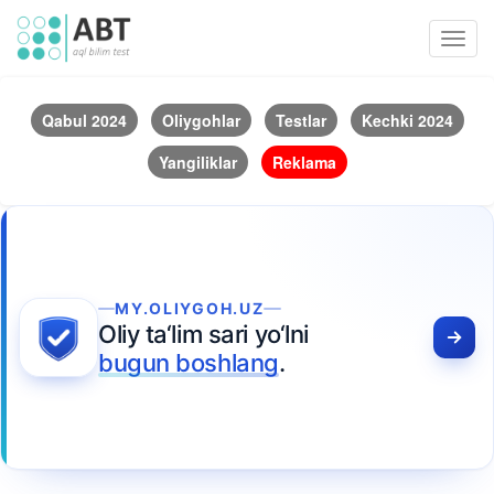
Toggl
navig
Qabul 2024
Oliygohlar
Testlar
Kechki 2024
Yangiliklar
Reklama
MY.OLIYGOH.UZ
Oliy ta‘lim sari yo‘lni
bugun boshlang
.