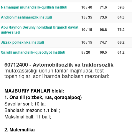
Namangan muhandislik-qurilish instituti
10 / 40
71.6
59.8
Andijon mashinasozlik instituti
15 / 35
73.6
64.3
Abu Rayhon Beruniy nomidagi Urganch davlat
10 / 15
98.8
76.2
universiteti
Jizzax politexnika instituti
10 / 15
74.7
68.2
Qarshi muhandislik-iqtisodiyot instituti
5 / 20
69.5
61.2
60712400 - Avtomobilsozlik va traktorsozlik
mutaxassisligi uchun fanlar majmuasi, test
topshiriqlari soni hamda baholash mezonlari:
MAJBURIY FANLAR bloki:
1. Ona tili (o‘zbek, rus, qoraqalpoq)
Savollar soni: 10 ta;
Baholash mezoni: 1.1 ball;
Maksimal ball: 11 ball;
2. Matematika