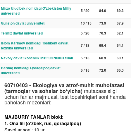
Mirzo Ulug‘bek nomidagi O‘zbekiston Milliy
5 / 20
84.0
69.3
universiteti
Guliston davlat universiteti
10 / 15
73.9
67.9
Termiz davlat universiteti
5 / 20
70.3
62.1
Islom Karimov nomidagi Toshkent davlat
7 / 18
69.4
64.1
texnika universiteti
Navoiy davlat konchilik instituti Nukus filiali
5 / 15
68.3
60.1
Berdaq nomidagi Qoraqalpoq davlat
5 / 15
72.0
65.0
universiteti
60710403 - Ekologiya va atrof-muhit muhofazasi
mutaxassisligi
(tarmoqlar va sohalar bo‘yicha)
uchun fanlar majmuasi, test topshiriqlari soni hamda
baholash mezonlari:
MAJBURIY FANLAR bloki:
1. Ona tili (o‘zbek, rus, qoraqalpoq)
Savollar soni: 10 ta;