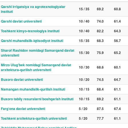
Qarshi irrigatsiya va agrotexnologiyalar
15 / 35
69.2
60.8
instituti
Qarshi davlat universiteti
10 / 40
74.0
61.4
Toshkent kimyo-texnologiya instituti
10 / 40
82.2
64.3
Qarshi muhandislik-iqtisodiyot instituti
15 / 35
68.3
56.7
Sharof Rashidov nomidagi Samarqand davlat
15 / 30
75.9
65.2
universiteti
Mirzo Ulug'bek nomidagi Samarqand davlat
10 / 30
68.6
60.1
arxitektura-qurilish universiteti
Buxoro davlat universiteti
10 / 20
74.5
64.7
Namangan muhandislik-qurilish instituti
10 / 15
68.4
61.1
Buxoro tabiiy resurslarni boshqarish instituti
10 / 15
69.2
61.1
Farg‘ona davlat universiteti
5 / 20
87.5
67.4
Toshkent arxitektura-qurilish universiteti
5 / 20
77.7
61.1