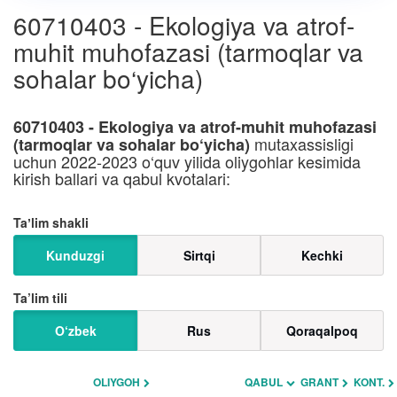
60710403 - Ekologiya va atrof-
muhit muhofazasi (tarmoqlar va
sohalar bo‘yicha)
60710403 - Ekologiya va atrof-muhit muhofazasi
mutaxassisligi
(tarmoqlar va sohalar bo‘yicha)
uchun 2022-2023 o‘quv yilida oliygohlar kesimida
kirish ballari va qabul kvotalari:
Taʼlim shakli
Kunduzgi
Sirtqi
Kechki
Ta’lim tili
O‘zbek
Rus
Qoraqalpoq
OLIYGOH
QABUL
GRANT
KONT.