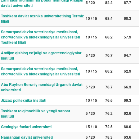
Zahiriddin Muhammad Bobur nomidagi Andijon
5 / 20
82.4
67.7
davlat universiteti
Toshkent davlat texnika universitetining Termiz
10 / 15
68.4
60.3
filiali
Samarqand davlat veterinariya meditsinasi,
chorvachilik va biotexnologiyalar universiteti
10 / 15
68.2
57.9
Toshkent filiali
Andijon qishloq xo‘jaligi va agrotexnologiyalar
5 / 20
70.7
64.7
instituti
Samarqand davlat veterinariya meditsinasi,
10 / 15
68.2
62.9
chorvachilik va biotexnologiyalar universiteti
Abu Rayhon Beruniy nomidagi Urganch davlat
5 / 20
78.7
66.3
universiteti
Jizzax politexnika instituti
10 / 15
76.6
69.3
Toshkent to‘qimachilik va yengil sanoat
5 / 20
76.2
62.6
instituti
Geologiya fanlari universiteti
15 / 10
72.5
60.0
Namangan davlat universiteti
5 / 20
78.3
63.6