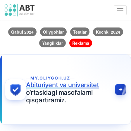
Toggl
navig
Qabul 2024
Oliygohlar
Testlar
Kechki 2024
Yangiliklar
Reklama
MY.OLIYGOH.UZ
Abituriyent va universitet
o‘rtasidagi masofalarni
qisqartiramiz.