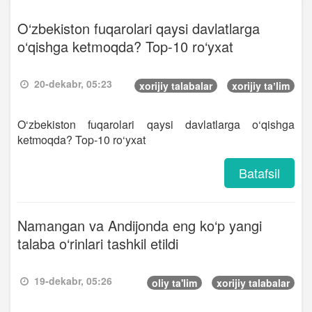
O‘zbekiston fuqarolari qaysi davlatlarga
o‘qishga ketmoqda? Top-10 ro‘yxat
20-dekabr, 05:23
xorijiy talabalar
xorijiy taʼlim
O‘zbekiston fuqarolari qaysi davlatlarga o‘qishga
ketmoqda? Top-10 ro‘yxat
Batafsil
Namangan va Andijonda eng ko‘p yangi
talaba o‘rinlari tashkil etildi
19-dekabr, 05:26
oliy ta'lim
xorijiy talabalar