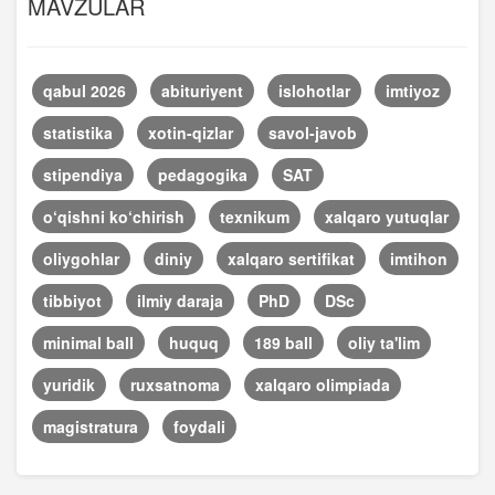
MAVZULAR
qabul 2026
abituriyent
islohotlar
imtiyoz
statistika
xotin-qizlar
savol-javob
stipendiya
pedagogika
SAT
o‘qishni ko‘chirish
texnikum
xalqaro yutuqlar
oliygohlar
diniy
xalqaro sertifikat
imtihon
tibbiyot
ilmiy daraja
PhD
DSc
minimal ball
huquq
189 ball
oliy ta'lim
yuridik
ruxsatnoma
xalqaro olimpiada
magistratura
foydali