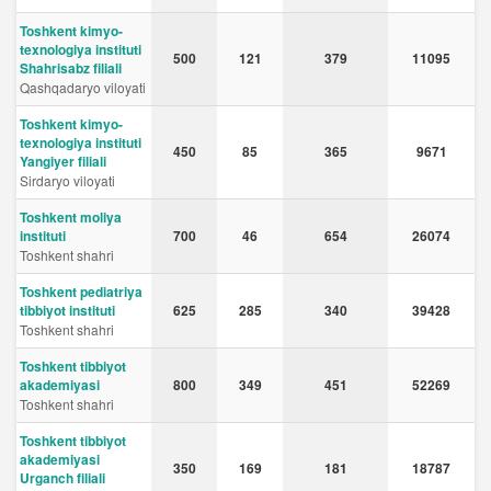
Toshkent kimyo-
texnologiya instituti
500
121
379
11095
Shahrisabz filiali
Qashqadaryo viloyati
Toshkent kimyo-
texnologiya instituti
450
85
365
9671
Yangiyer filiali
Sirdaryo viloyati
Toshkent moliya
instituti
700
46
654
26074
Toshkent shahri
Toshkent pediatriya
tibbiyot instituti
625
285
340
39428
Toshkent shahri
Toshkent tibbiyot
akademiyasi
800
349
451
52269
Toshkent shahri
Toshkent tibbiyot
akademiyasi
350
169
181
18787
Urganch filiali