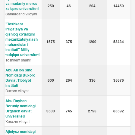
va madaniy meros
250
46
204
14450
xalqaro universiteti
Samarqand viloyati
"Toshkent
irrigatsiya va
qishloq xo‘jaligini
mexanizatsiyalash
1575
375
1200
53434
muhandislari
instituti" Milliy
tadqiqot universiteti
Toshkent shahri
Abu Ali Ibn Sino
Nomidagi Buxoro
Davlat Tibbiyot
600
264
336
35676
Instituti
Buxoro viloyati
Abu Rayhon
Beruniy nomidagi
Urganch davlat
3500
745
2755
85592
universiteti
Xorazm viloyati
Ajiniyoz nomidagi