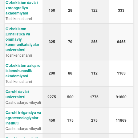
O‘zbekiston davlat
xoreografiya
150
28
122
333
akademiyasi
Toshkent shahri
O‘zbekiston
jurnalistika va
ommaviy
325
70
255
6455
kommunikatsiyalar
universiteti
Toshkent shahri
O‘zbekiston xalqaro
islomshunoslik
200
88
112
1183
akademiyasi
Toshkent shahri
Qarshi davlat
universiteti
2275
500
1775
91600
Qashqadaryo viloyati
Qarshi irrigatsiya va
agrotexnologiyalar
450
175
275
11869
instituti
Qashqadaryo viloyati