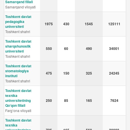
Samarqand filiali
Samarqand viloyati
Toshkent davlat
pedagogika
1975
430
1545
125111
universiteti
Toshkent shahri
Toshkent davlat
sharqshunoslik
550
60
490
34001
universiteti
Toshkent shahri
Toshkent davlat
stomatologiya
475
150
325
24245
instituti
Toshkent shahri
Toshkent davlat
texnika
universitetining
250
85
165
7624
Qo‘qon filiali
Fargʻona viloyati
Toshkent davlat
texnika