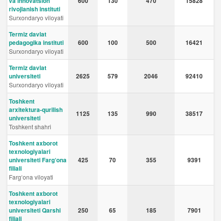
va innovatsion
600
130
470
15828
rivojlanish instituti
Surxondaryo viloyati
Termiz davlat
pedagogika instituti
600
100
500
16421
Surxondaryo viloyati
Termiz davlat
universiteti
2625
579
2046
92410
Surxondaryo viloyati
Toshkent
arxitektura-qurilish
1125
135
990
38517
universiteti
Toshkent shahri
Toshkent axborot
texnologiyalari
universiteti Farg‘ona
425
70
355
9391
filiali
Fargʻona viloyati
Toshkent axborot
texnologiyalari
universiteti Qarshi
250
65
185
7901
filiali