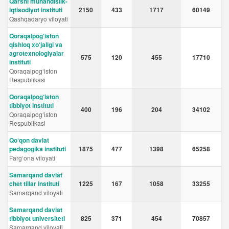
Qarshi muhandislik-
iqtisodiyot instituti
2150
433
1717
60149
Qashqadaryo viloyati
Qoraqalpog‘iston
qishloq xo‘jaligi va
agrotexnologiyalar
575
120
455
17710
instituti
Qoraqalpog‘iston
Respublikasi
Qoraqalpog‘iston
tibbiyot instituti
400
196
204
34102
Qoraqalpog‘iston
Respublikasi
Qo‘qon davlat
pedagogika instituti
1875
477
1398
65258
Fargʻona viloyati
Samarqand davlat
chet tillar instituti
1225
167
1058
33255
Samarqand viloyati
Samarqand davlat
tibbiyot universiteti
825
371
454
70857
Samarqand viloyati