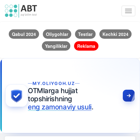
Toggl
navig
Qabul 2024
Oliygohlar
Testlar
Kechki 2024
Yangiliklar
Reklama
MY.OLIYGOH.UZ
OTMlarga hujjat
topshirishning
eng zamonaviy usuli
.