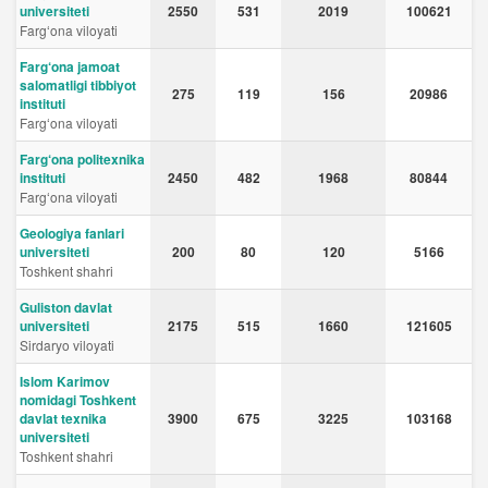
universiteti
2550
531
2019
100621
Fargʻona viloyati
Farg‘ona jamoat
salomatligi tibbiyot
275
119
156
20986
instituti
Fargʻona viloyati
Farg‘ona politexnika
instituti
2450
482
1968
80844
Fargʻona viloyati
Geologiya fanlari
universiteti
200
80
120
5166
Toshkent shahri
Guliston davlat
universiteti
2175
515
1660
121605
Sirdaryo viloyati
Islom Karimov
nomidagi Toshkent
davlat texnika
3900
675
3225
103168
universiteti
Toshkent shahri