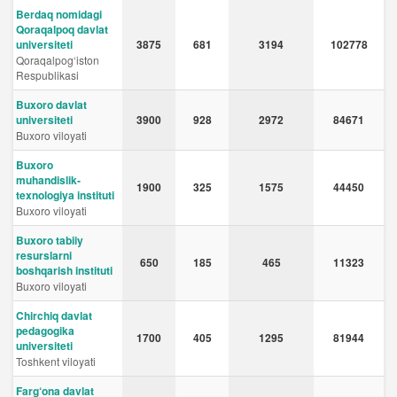
Berdaq nomidagi
Qoraqalpoq davlat
universiteti
3875
681
3194
102778
Qoraqalpog‘iston
Respublikasi
Buxoro davlat
universiteti
3900
928
2972
84671
Buxoro viloyati
Buxoro
muhandislik-
1900
325
1575
44450
texnologiya instituti
Buxoro viloyati
Buxoro tabiiy
resurslarni
650
185
465
11323
boshqarish instituti
Buxoro viloyati
Chirchiq davlat
pedagogika
1700
405
1295
81944
universiteti
Toshkent viloyati
Farg‘ona davlat