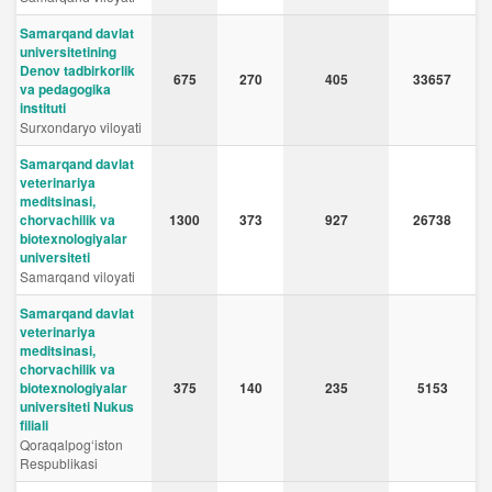
Samarqand davlat
universitetining
Denov tadbirkorlik
675
270
405
33657
va pedagogika
instituti
Surxondaryo viloyati
Samarqand davlat
veterinariya
meditsinasi,
chorvachilik va
1300
373
927
26738
biotexnologiyalar
universiteti
Samarqand viloyati
Samarqand davlat
veterinariya
meditsinasi,
chorvachilik va
biotexnologiyalar
375
140
235
5153
universiteti Nukus
filiali
Qoraqalpog‘iston
Respublikasi