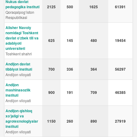
Nukus davlat
pedagogika instituti
2125
500
1625
61391
Qoraqalpog‘iston
Respublikasi
Alisher Navoiy
nomidagi Toshkent
davlat o‘zbek tili va
625
145
480
19454
adabiyoti
universiteti
Toshkent shahri
Andijon davlat
tibbiyot instituti
700
336
364
56297
Andijon viloyati
Andijon
mashinasozlik
900
191
709
46385
instituti
Andijon viloyati
Andijon qishloq
xo‘jaligi va
agrotexnologiyalar
1150
260
890
27919
instituti
Andijon viloyati