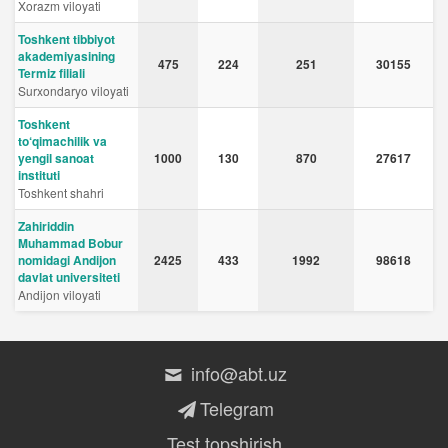
Xorazm viloyati
Toshkent tibbiyot
akademiyasining
475
224
251
30155
Termiz filiali
Surxondaryo viloyati
Toshkent
to‘qimachilik va
yengil sanoat
1000
130
870
27617
instituti
Toshkent shahri
Zahiriddin
Muhammad Bobur
nomidagi Andijon
2425
433
1992
98618
davlat universiteti
Andijon viloyati
info@abt.uz
Telegram
Test topshirish