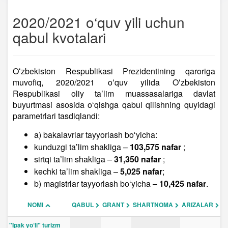
2020/2021 o‘quv yili uchun
qabul kvotalari
Oʻzbekiston Respublikasi Prezidentining qaroriga
muvofiq, 2020/2021 oʻquv yilida Oʻzbekiston
Respublikasi oliy taʼlim muassasalariga davlat
buyurtmasi asosida oʻqishga qabul qilishning quyidagi
parametrlari tasdiqlandi:
a) bakalavrlar tayyorlash boʻyicha:
kunduzgi taʼlim shakliga –
103,575 nafar
;
sirtqi taʼlim shakliga –
31,350 nafar
;
kechki taʼlim shakliga –
5,025 nafar
;
b) magistrlar tayyorlash boʻyicha –
10,425 nafar
.
NOMI
QABUL
GRANT
SHARTNOMA
ARIZALAR
"Ipak yo‘li" turizm