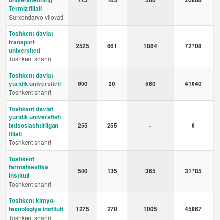
universitetining
725
165
560
20088
Termiz filiali
Surxondaryo viloyati
Toshkent davlat
transport
2525
661
1864
72708
universiteti
Toshkent shahri
Toshkent davlat
yuridik universiteti
600
20
580
41040
Toshkent shahri
Toshkent davlat
yuridik universiteti
Ixtisoslashtirilgan
255
255
-
0
filiali
Toshkent shahri
Toshkent
farmatsevtika
500
135
365
31785
instituti
Toshkent shahri
Toshkent kimyo-
texnologiya instituti
1275
270
1005
45067
Toshkent shahri