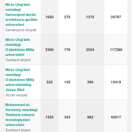
Mirzo Ulug'bek
nomidagi
Samarqand davlat
1650
275
1375
34797
arxitektura-qurilish
universiteti
Samarqand viloyati
Mirzo Ulug‘bek
nomidagi
O‘zbekiston Milliy
3300
776
2524
117280
universiteti
Toshkent shahri
Mirzo Ulug‘bek
nomidagi
O‘zbekiston Milliy
525
135
390
13419
universitetining
Jizzax filiali
Jizzax viloyati
Muhammad al-
Xorazmiy nomidagi
Toshkent axborot
1325
343
982
42917
texnologiyalari
universiteti
Toshkent shahri