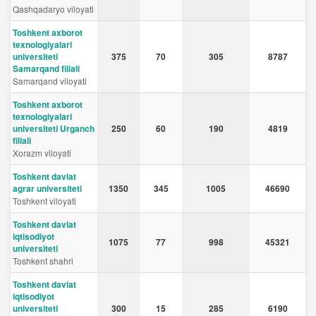
Qashqadaryo viloyati
Toshkent axborot
texnologiyalari
universiteti
375
70
305
8787
Samarqand filiali
Samarqand viloyati
Toshkent axborot
texnologiyalari
universiteti Urganch
250
60
190
4819
filiali
Xorazm viloyati
Toshkent davlat
agrar universiteti
1350
345
1005
46690
Toshkent viloyati
Toshkent davlat
iqtisodiyot
1075
77
998
45321
universiteti
Toshkent shahri
Toshkent davlat
iqtisodiyot
universiteti
300
15
285
6190