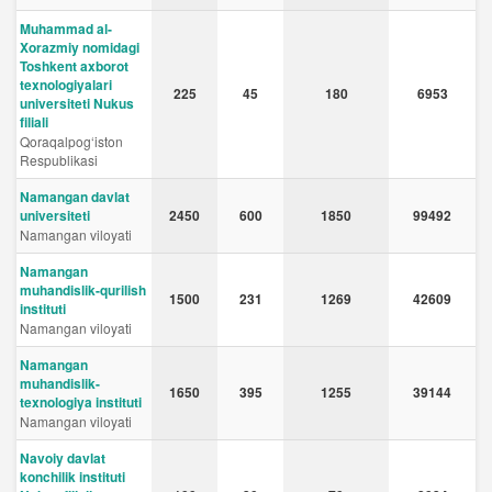
Muhammad al-
Xorazmiy nomidagi
Toshkent axborot
texnologiyalari
225
45
180
6953
universiteti Nukus
filiali
Qoraqalpog‘iston
Respublikasi
Namangan davlat
universiteti
2450
600
1850
99492
Namangan viloyati
Namangan
muhandislik-qurilish
1500
231
1269
42609
instituti
Namangan viloyati
Namangan
muhandislik-
1650
395
1255
39144
texnologiya instituti
Namangan viloyati
Navoiy davlat
konchilik instituti