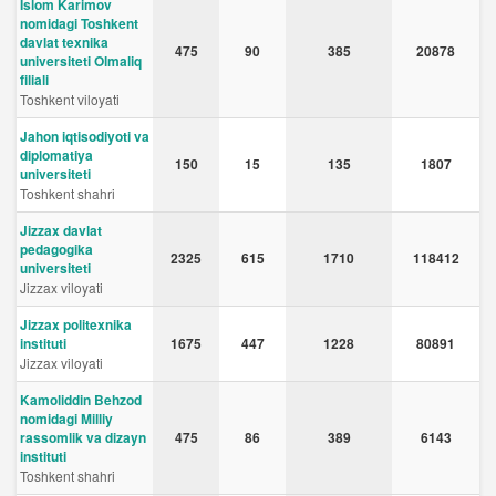
Islom Karimov
nomidagi Toshkent
davlat texnika
475
90
385
20878
universiteti Olmaliq
filiali
Toshkent viloyati
Jahon iqtisodiyoti va
diplomatiya
150
15
135
1807
universiteti
Toshkent shahri
Jizzax davlat
pedagogika
2325
615
1710
118412
universiteti
Jizzax viloyati
Jizzax politexnika
instituti
1675
447
1228
80891
Jizzax viloyati
Kamoliddin Behzod
nomidagi Milliy
rassomlik va dizayn
475
86
389
6143
instituti
Toshkent shahri