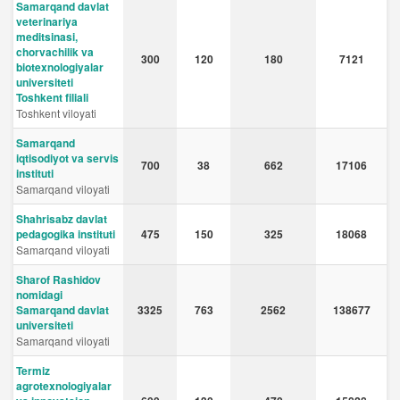
Samarqand davlat
veterinariya
meditsinasi,
chorvachilik va
300
120
180
7121
biotexnologiyalar
universiteti
Toshkent filiali
Toshkent viloyati
Samarqand
iqtisodiyot va servis
700
38
662
17106
instituti
Samarqand viloyati
Shahrisabz davlat
pedagogika instituti
475
150
325
18068
Samarqand viloyati
Sharof Rashidov
nomidagi
Samarqand davlat
3325
763
2562
138677
universiteti
Samarqand viloyati
Termiz
agrotexnologiyalar