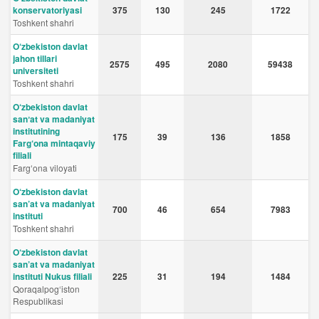
konservatoriyasi
375
130
245
1722
Toshkent shahri
O‘zbekiston davlat
jahon tillari
2575
495
2080
59438
universiteti
Toshkent shahri
O‘zbekiston davlat
sanʼat va madaniyat
institutining
175
39
136
1858
Farg‘ona mintaqaviy
filiali
Fargʻona viloyati
O‘zbekiston davlat
san’at va madaniyat
700
46
654
7983
instituti
Toshkent shahri
O‘zbekiston davlat
san’at va madaniyat
instituti Nukus filiali
225
31
194
1484
Qoraqalpog‘iston
Respublikasi