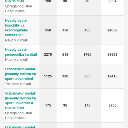
Nukus filiali
100
30
70
8034
Qoraqalpog‘iston
Respublikasi
Navoiy davlat
konchilik va
texnologiyalar
550
150
400
24656
universiteti
Navoiy viloyati
Navoiy davlat
pedagogika instituti
2275
515
1760
59563
Navoiy viloyati
O‘zbekiston davlat
jismoniy tarbiya va
1125
320
805
12415
sport universiteti
Toshkent viloyati
O‘zbekiston davlat
jismoniy tarbiya va
sport universiteti
175
35
140
3700
Nukus filiali
Qoraqalpog‘iston
Respublikasi
O‘zbekiston davlat