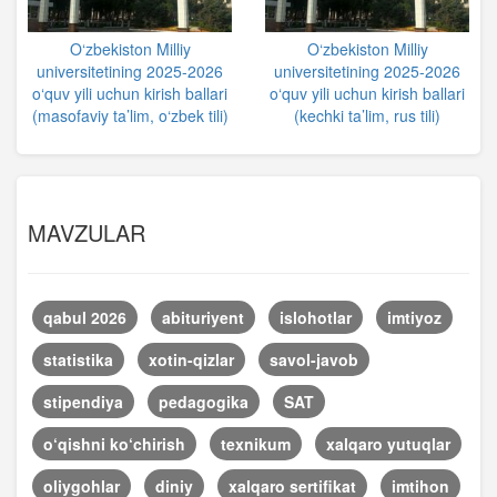
O‘zbekiston Milliy
O‘zbekiston Milliy
universitetining 2025-2026
universitetining 2025-2026
o‘quv yili uchun kirish ballari
o‘quv yili uchun kirish ballari
(masofaviy ta’lim, o‘zbek tili)
(kechki ta’lim, rus tili)
MAVZULAR
qabul 2026
abituriyent
islohotlar
imtiyoz
statistika
xotin-qizlar
savol-javob
stipendiya
pedagogika
SAT
o‘qishni ko‘chirish
texnikum
xalqaro yutuqlar
oliygohlar
diniy
xalqaro sertifikat
imtihon