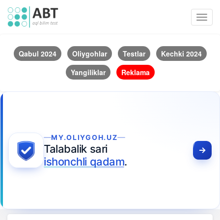
Toggl
navig
Qabul 2024
Oliygohlar
Testlar
Kechki 2024
Yangiliklar
Reklama
MY.OLIYGOH.UZ
Talabalik sari
ishonchli qadam
.