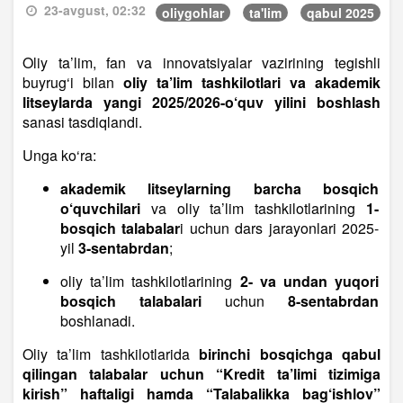
23-avgust, 02:32
oliygohlar
ta'lim
qabul 2025
Oliy ta’lim, fan va innovatsiyalar vazirining tegishli
buyrug‘i bilan
oliy ta’lim tashkilotlari va akademik
litseylarda yangi 2025/2026-o‘quv yilini boshlash
sanasi tasdiqlandi.
Unga ko‘ra:
akademik litseylarning barcha bosqich
o‘quvchilari
va oliy ta’lim tashkilotlarining
1-
bosqich talabalar
i uchun dars jarayonlari 2025-
yil
3-sentabrdan
;
oliy ta’lim tashkilotlarining
2- va undan yuqori
bosqich talabalari
uchun
8-sentabrdan
boshlanadi.
Oliy ta’lim tashkilotlarida
birinchi bosqichga qabul
qilingan talabalar uchun “Kredit ta’limi tizimiga
kirish” haftaligi hamda “Talabalikka bag‘ishlov”