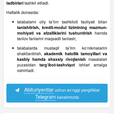
tadbirlari
tashkil etiladi.
Haftalik doirasida:
talabalarni oliy ta’lim tashkiloti faoliyati bilan
tanish­tirish, kredit-modul tizimining mazmun-
mohiyati va afzalliklarini tushuntirish
hamda
tanlov fanlarini maqsadli tanlash;
talabalarda mustaqil ta’lim ko‘nikmalarini
shakllantirish,
akademik halollik tamoyillari va
kasbiy hamda shaxsiy rivojlanish
masalalari
yuzasidan
targ‘ibot-tashviqot
ishlari amalga
oshiriladi.
Abituriyentlar
uchun so‘nggi yangiliklar
Telegram
kanalimizda