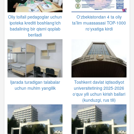
Oliy toifali pedagoglar uchun
O‘zbekistondan 4 ta oliy
ipoteka krediti boshlangʻich
ta’lim muassasasi TOP-1000
badalining bir qismi qoplab
ro‘yxatiga kirdi
beriladi
Ijarada turadigan talabalar
Toshkent davlat iqtisodiyot
uchun muhim yangilik
universitetining 2025-2026
o‘quv yili uchun kirish ballari
(kunduzgi, rus tili)