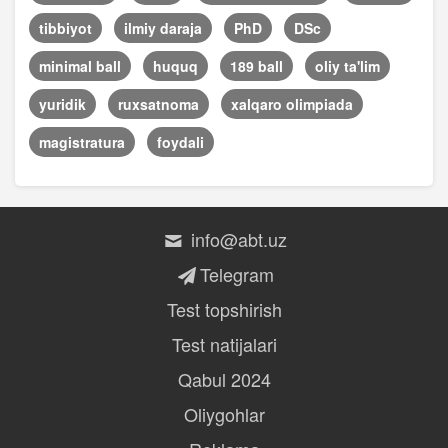
tibbiyot
ilmiy daraja
PhD
DSc
minimal ball
huquq
189 ball
oliy ta'lim
yuridik
ruxsatnoma
xalqaro olimpiada
magistratura
foydali
info@abt.uz
Telegram
Test topshirish
Test natijalari
Qabul 2024
Oliygohlar